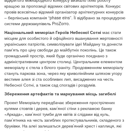
кращою за пропозиції відомих світових архітекторів. Конкурс
провів всесвітньо відомий організатор архітектурних конкурсів
– берлінська компанія “phase eins”. Її відібрано за процедурою
системи держзакупівель ProZorro.
Національний меморіал Героїв Небесної Сотні
має стати
місцем для особистого й офіційного вшанування жертовності
українських патріотів, символізувати ідеї Майдану та донести
пам'ять про ціну свободи до майбутніх поколінь. Це також
громадський простір, який буде органічно поєднано з
адміністративним центром столиці. Центральним елементом
меморіалу є стела з білого граніту. Продовженням меморіалу
стануть паркова зона, через яку криволінійним шляхом угору
вестиме алея зі ста особливих лип, висаджених на честь
Небесної Сотні, а також сад спогадів і роздумів.
Збереження артефактів та маркування місць загибелі
Проект Меморіалу передбачає збереження прострілених
кулями стовпів і дерев, кам’яної стіни з рекламою банку
«Аркада», кам’яної тумби для квітів зі слідами від куль,
пам’ятника на честь загиблих протестувальників, складеного з
бруківки. На алеї залишаться дерев’яний хрест і каплиця, які