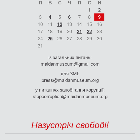
П
В
С
Ч
П
С
Н
1
2
3
4
5
6
7
8
9
10
11
12
13
14
15
16
17
18
19
20
21
22
23
24
25
26
27
28
29
30
31
із загальних питань:
maidanmuseum@gmail.com
для ЗМІ:
press@maidanmuseum.org
у питаннях запобігання корупції:
stopcorruption@maidanmuseum.org
Назустріч свободі!