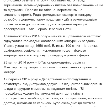
вирішенням загальнодержавних питань без повноважень на це
та підтримки. Проекти не втілено, переможцям не
виплачено премії. Рада громадських експертів конкурсу
розробила дорожню карту подальших дій із рекомендацією
провести конкурс проектів щодо конкретної території
проектування – алеї Героїв Небесної Сотні.
Травень–жовтень 2014 року – майже зі щотижневою частотою
відбувалися громадські обговореннях конкурсних завдань.
Участь узяли понад 1650 осіб. Близько 100 з них – історики,
архітектори, соціологи, письменники тощо – фахово
випрацьовували конкурсну процедуру в різних сферах.
23 квітня 2014 року – Київміськдержадміністрація та
Міністерство культури оголосили спільне рішення провести
конкурс.
17 березня 2014 року – Департамент містобудування й
архітектури КМДА отримав доручення від центральних органів
влади спорудити меморіал за наданим ескізом. “Він
передбачав уздовж Інститутської цвинтарну стіну з
фотографіями загиблих, хрестами, автопокришками, колючим
дротом, янголами та калиною. Було очевидно: ця миттєва