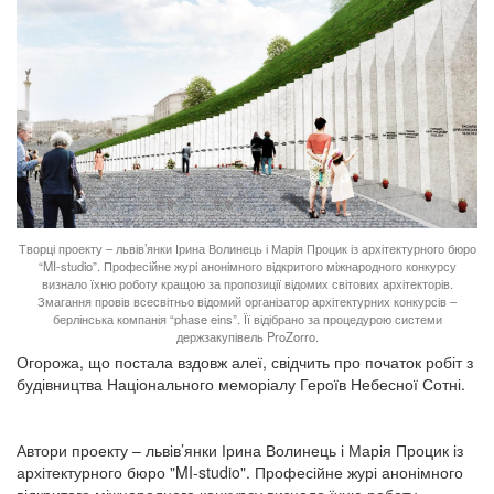
Творці проекту – львів’янки Ірина Волинець і Марія Процик із архітектурного бюро
“MI-studio”. Професійне журі анонімного відкритого міжнародного конкурсу
визнало їхню роботу кращою за пропозиції відомих світових архітекторів.
Змагання провів всесвітньо відомий організатор архітектурних конкурсів –
берлінська компанія “phase eins”. Її відібрано за процедурою системи
держзакупівель ProZorro.
Огорожа, що постала вздовж алеї, свідчить про початок робіт з
будівництва Національного меморіалу Героїв Небесної Сотні.
Автори проекту – львів’янки Ірина Волинець і Марія Процик із
архітектурного бюро "MI-studio". Професійне журі анонімного
відкритого міжнародного конкурсу визнало їхню роботу