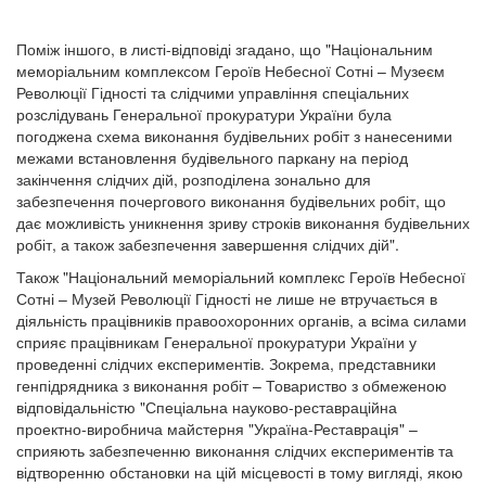
Поміж іншого, в листі-відповіді згадано, що "Національним
меморіальним комплексом Героїв Небесної Сотні – Музеєм
Революції Гідності та слідчими управління спеціальних
розслідувань Генеральної прокуратури України була
погоджена схема виконання будівельних робіт з нанесеними
межами встановлення будівельного паркану на період
закінчення слідчих дій, розподілена зонально для
забезпечення почергового виконання будівельних робіт, що
дає можливість уникнення зриву строків виконання будівельних
робіт, а також забезпечення завершення слідчих дій".
Також "Національний меморіальний комплекс Героїв Небесної
Сотні – Музей Революції Гідності не лише не втручається в
діяльність працівників правоохоронних органів, а всіма силами
сприяє працівникам Генеральної прокуратури України у
проведенні слідчих експериментів. Зокрема, представники
генпідрядника з виконання робіт – Товариство з обмеженою
відповідальністю "Спеціальна науково-реставраційна
проектно-виробнича майстерня "Україна-Реставрація" –
сприяють забезпеченню виконання слідчих експериментів та
відтворенню обстановки на цій місцевості в тому вигляді, якою