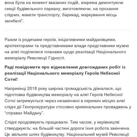
вона була на момент вказаних подій, зокрема демонтуючи
секції будівельного паркану, виготовляючи, на прохання
слідчих, макети транспорту, барикад, маркування місць
загибелі".
Разом із родичами героїв, ініціативними майданівцями,
архітекторами та представниками влади представники музею
на алеї поділилися планами щодо реалізації Національного
меморіалу Революції Гідності.
Раді повідомити про відновлення довгожданих робіт із
реалізації Національного меморіалу Героїв Небесної
Сотні!
Наприкінці 2018 року широка громадськість дізналася, що
підготовка будівництва меморіалу на алеї Героїв Небесної
Сотні затримується через незакінчені в окремих місцях алеї
слідчі дії Генпрокуратури стосовно кримінальних проваджень у
“справах Майдану”.
Слідчі продовжують працювати. Тим часом, у керівництві
стверджують: на більшій частині дороги їхня робота закінчена.
Це звільняє шлях будівництву. Національний музей Революції