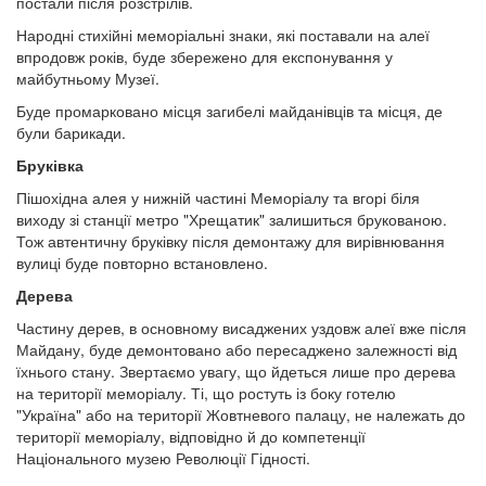
постали після розстрілів.
Народні стихійні меморіальні знаки, які поставали на алеї
впродовж років, буде збережено для експонування у
майбутньому Музеї.
Буде промарковано місця загибелі майданівців та місця, де
були барикади.
Бруківка
Пішохідна алея у нижній частині Меморіалу та вгорі біля
виходу зі станції метро "Хрещатик" залишиться брукованою.
Тож автентичну бруківку після демонтажу для вирівнювання
вулиці буде повторно встановлено.
Дерева
Частину дерев, в основному висаджених уздовж алеї вже після
Майдану, буде демонтовано або пересаджено залежності від
їхнього стану. Звертаємо увагу, що йдеться лише про дерева
на території меморіалу. Ті, що ростуть із боку готелю
"Україна" або на території Жовтневого палацу, не належать до
території меморіалу, відповідно й до компетенції
Національного музею Революції Гідності.