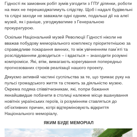
Гідності як замовник робіт зумів узгодити з ГПУ ділянки, роботи
на яких не перешкоджатимуть слідству. Щоб і надалі будівельні
та слідчі заходи не заважали одні одним, подальші дії на алеї
музей, як і раніше, узгоджуватиме з Генеральною
прокуратурою.
Оскільки Національний музей Революції Гідності ніколи не
вважав побудову меморіального комплексу пріоритетнішою за
справедливе покарання винних, то між увічненням пам’яті та
розслідуванням доводиться – і вдається – знаходити розумні
компроміси. Які, втім, вимагають корегування попередньо
прогнозованих строків реалізації нашого проекту.
Дякуємо активній частині суспільства за те, що тримає руку на
пульсі громадського життя та стежить за діяльністю музею.
Окрема подяка співвітчизникам, які, попри бажання
якнайшвидше побачити в столиці належне місце вшанування
новітніх українських героїв, із розумінням ставляться до
об’єктивних причин, котрі відтерміновують відкриття
Національного меморіалу.
ЯКИМ БУДЕ МЕМОРІАЛ