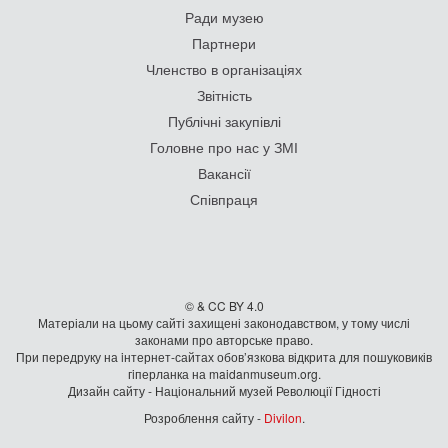
Ради музею
Партнери
Членство в організаціях
Звітність
Публічні закупівлі
Головне про нас у ЗМІ
Вакансії
Співпраця
© & CC BY 4.0
Матеріали на цьому сайті захищені законодавством, у тому числі
законами про авторське право.
При передруку на iнтернет-сайтах обов’язкова відкрита для пошуковиків
гiперланка на maidanmuseum.org.
Дизайн сайту - Національний музей Революції Гідності
Розроблення сайту -
Divilon
.