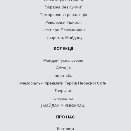
"Україна без Кучми"
Помаранчева революція
Революція Гідності
- світ про Євромайдан
- творчість Майдану
КОЛЕКЦІЇ
Майдан: усна історія
Агітація
Боротьба
Меморіальні предмети Героїв Небесної Сотні
Творчість
Символіка
[МАЙДАН У КНИЖКАХ]
ПРО НАС
Контакти