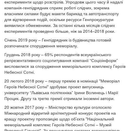
експерименти щодо розстрілів. Упродовж цього часу й надалі
компанія-генпідрядник сприяє роботі слідчих, зокрема
власними силами будує макети барикад та автотранспорту
для відтворення подій, оскільки ресурси Генпрокуратури
виявилися обмеженими. За останні кілька місяців слідчих
експериментів проведено більше, ніж за 2014–2018 роки.
Січень 2019 року – Генпідрядник із будівництва готовий
розпочинати спорудження меморіалу.
Грудень 2018 року – 65% респондентів всеукраїнського
репрезентативного соцопитування компанії “Соціоінформ”
висловилися за спорудження меморіального комплексу Героїв
Небесної Сотні.
20 лютого 2018 року – першу премію в номінації "Меморіал
Героїв Небесної Сотні" здобуває проект випускниць
університету “Львівська політехніка” Ірини Волинець і Марії
Процик. Другу та третю премії отримали іноземні автори.
20 жовтня 2017 року – Міністерство культури оголосило
Міжнародний відкритий архітектурний конкурс проектів на
кращу проектну пропозицію щодо об’єкта "Національний
меморіальний комплекс Героїв Небесної Сотні – Музей
Революції Гідності". За процедурою системи держзакупівель