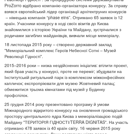
ProZorro відібрано компанію-організатора конкурсу. За справу
взявся європейський лідер організації архітектруних конкурсів
– німецька компанія “phase eins”. Отримано 65 заявок із 12
країн. Учасники конкурсу в ході своїх візитів до Києва
знайомилися з історією України та Майдану, зустрічалися з
родичами загиблих майданівців, вивчали місце меморіалу.
18 листопада 2015 року – створено державний заклад
"Меморіальний комплекс Героїв Небесної Сотні – Музей
Революції Гідності".
2015–2016 роки – низка нездійснених ініціатив: втілити проект,
який брав участь у конкурсі, проте не переміг; збудувати на
Інститутській ритуальний парк із комплексом міжконфесійних
капличок; експропріювати для музею Жовтневий палац;
обмежитися трьома кімнатами під музей у Будинку
профспілок.
25 грудня 2014 року презентовано програму й умови
Міжнародного відкритого конкурсу на оновлення громадського
простору центрального ядра Києва з меморіалізацією подій
Майдану "ТЕРИТОРІЯ ГІДНОСТІ/TERRA DIGNITAS". На участь
отримано 478 заявок із 40 країн світу. 16 червня 2015 року
оголошено результати. Вони поставили місто перед