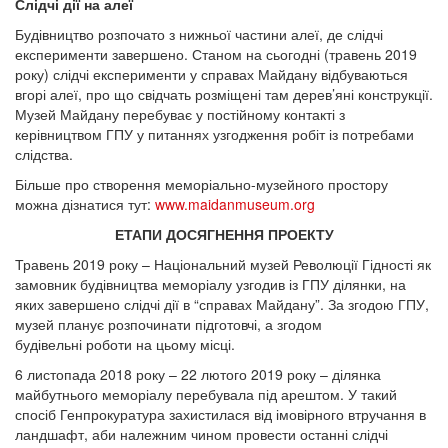
Слідчі дії на алеї
Будівництво розпочато з нижньої частини алеї, де слідчі
експерименти завершено. Станом на сьогодні (травень 2019
року) слідчі експерименти у справах Майдану відбуваються
вгорі алеї, про що свідчать розміщені там дерев’яні конструкції.
Музей Майдану перебуває у постійному контакті з
керівництвом ГПУ у питаннях узгодження робіт із потребами
слідства.
Більше про створення меморіально-музейного простору
можна дізнатися тут:
www.maidanmuseum.org
ЕТАПИ ДОСЯГНЕННЯ ПРОЕКТУ
Травень 2019 року – Національний музей Революції Гідності як
замовник будівництва меморіалу узгодив із ГПУ ділянки, на
яких завершено слідчі дії в “справах Майдану”. За згодою ГПУ,
музей планує розпочинати підготовчі, а згодом
будівельні роботи на цьому місці.
6 листопада 2018 року – 22 лютого 2019 року – ділянка
майбутнього меморіалу перебувала під арештом. У такий
спосіб Генпрокуратура захистилася від імовірного втручання в
ландшафт, аби належним чином провести останні слідчі