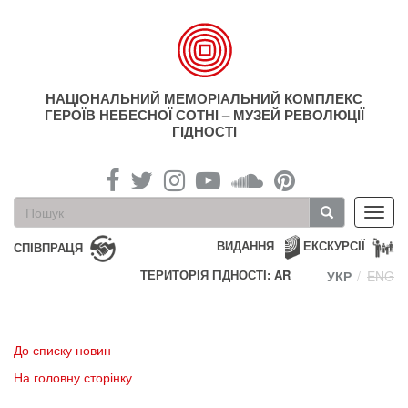
Перейти
до
основного
матеріалу
НАЦІОНАЛЬНИЙ МЕМОРІАЛЬНИЙ КОМПЛЕКС
ГЕРОЇВ НЕБЕСНОЇ СОТНІ – МУЗЕЙ РЕВОЛЮЦІЇ
ГІДНОСТІ
Пошукова
Toggl
форма
navig
Пошук
ВИДАННЯ
ЕКСКУРСІЇ
СПІВПРАЦЯ
ТЕРИТОРІЯ ГІДНОСТІ: AR
УКР
ENG
До списку новин
На головну сторінку