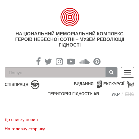
Перейти
до
основного
матеріалу
НАЦІОНАЛЬНИЙ МЕМОРІАЛЬНИЙ КОМПЛЕКС
ГЕРОЇВ НЕБЕСНОЇ СОТНІ – МУЗЕЙ РЕВОЛЮЦІЇ
ГІДНОСТІ
Пошукова
Toggl
форма
navig
Пошук
ВИДАННЯ
ЕКСКУРСІЇ
СПІВПРАЦЯ
ТЕРИТОРІЯ ГІДНОСТІ: AR
УКР
ENG
До списку новин
На головну сторінку