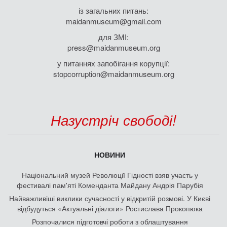
із загальних питань:
maidanmuseum@gmail.com
для ЗМІ:
press@maidanmuseum.org
у питаннях запобігання корупції:
stopcorruption@maidanmuseum.org
Назустріч свободі!
НОВИНИ
Національний музей Революції Гідності взяв участь у
фестивалі пам'яті Коменданта Майдану Андрія Парубія
Найважливіші виклики сучасності у відкритій розмові. У Києві
відбудуться «Актуальні діалоги» Ростислава Прокопюка
Розпочалися підготовчі роботи з облаштування