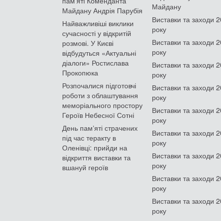
пам'яті Коменданта
Майдану
Майдану Андрія Парубія
Виставки та заходи 
Найважливіші виклики
року
сучасності у відкритій
Виставки та заходи 
розмові. У Києві
року
відбудуться «Актуальні
діалоги» Ростислава
Виставки та заходи 
Прокопюка
року
Розпочалися підготовчі
Виставки та заходи 
роботи з облаштування
року
меморіального простору
Виставки та заходи 
Героїв Небесної Сотні
року
День памʼяті страчених
Виставки та заходи 
під час теракту в
року
Оленівці: прийди на
Виставки та заходи 
відкриття виставки та
року
вшануй героїв
Виставки та заходи 
року
Виставки та заходи 
року