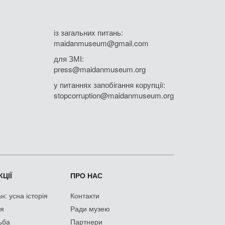
із загальних питань:
maidanmuseum@gmail.com
для ЗМІ:
press@maidanmuseum.org
у питаннях запобігання корупції:
stopcorruption@maidanmuseum.org
ЦІЇ
ПРО НАС
: усна історія
Контакти
ія
Ради музею
ьба
Партнери