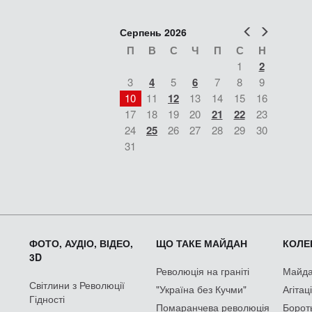
Попер
Наст
Серпень 2026
П
В
С
Ч
П
С
Н
1
2
3
4
5
6
7
8
9
10
11
12
13
14
15
16
17
18
19
20
21
22
23
24
25
26
27
28
29
30
31
ФОТО, АУДІО, ВІДЕО,
ЩО ТАКЕ МАЙДАН
КОЛЕК
3D
Революція на граніті
Майдан
Світлини з Революції
"Україна без Кучми"
Агітац
Гідності
Помаранчева революція
Борот