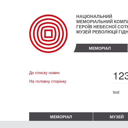
Перейти
до
основного
НАЦІОНАЛЬНИЙ
матеріалу
МЕМОРІАЛЬНИЙ КОМП
ГЕРОЇВ НЕБЕСНОЇ СОТН
МУЗЕЙ РЕВОЛЮЦІЇ ГІД
МЕМОРІАЛ
12
До списку новин
На головну сторінку
test
МЕМОРІАЛ
МУЗЕЙ