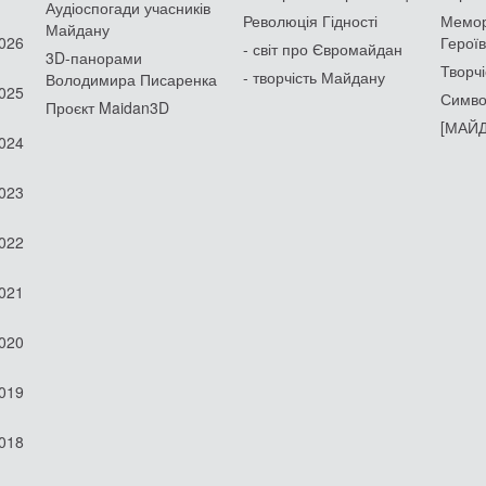
Аудіоспогади учасників
Революція Гідності
Мемор
Майдану
2026
Героїв
- світ про Євромайдан
3D-панорами
Творчі
- творчість Майдану
Володимира Писаренка
2025
Симво
Проєкт Maidan3D
[МАЙД
2024
2023
2022
2021
2020
2019
2018