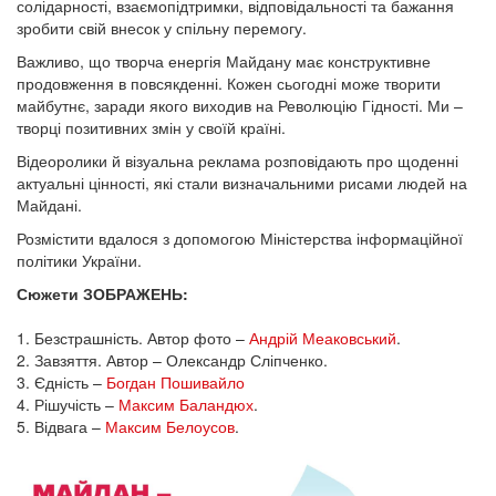
солідарності, взаємопідтримки, відповідальності та бажання
зробити свій внесок у спільну перемогу.
Важливо, що творча енергія Майдану має конструктивне
продовження в повсякденні. Кожен сьогодні може творити
майбутнє, заради якого виходив на Революцію Гідності. Ми –
творці позитивних змін у своїй країні.
Відеоролики й візуальна реклама розповідають про щоденні
актуальні цінності, які стали визначальними рисами людей на
Майдані.
Розмістити вдалося з допомогою Міністерства інформаційної
політики України.
Сюжети ЗОБРАЖЕНЬ:
1. Безстрашність. Автор фото –
Андрій Меаковський
.
2. Завзяття. Автор – Олександр Сліпченко.
3. Єдність –
Богдан Пошивайло
4. Рішучість –
Максим Баландюх
.
5. Відвага –
Максим Белоусов
.