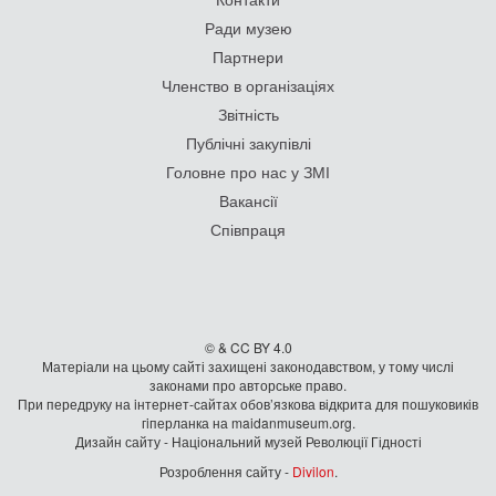
Ради музею
Партнери
Членство в організаціях
Звітність
Публічні закупівлі
Головне про нас у ЗМІ
Вакансії
Співпраця
© & CC BY 4.0
Матеріали на цьому сайті захищені законодавством, у тому числі
законами про авторське право.
При передруку на iнтернет-сайтах обов’язкова відкрита для пошуковиків
гiперланка на maidanmuseum.org.
Дизайн сайту - Національний музей Революції Гідності
Розроблення сайту -
Divilon
.