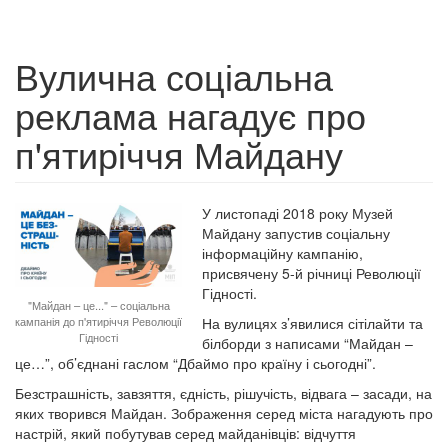
Вулична соціальна
реклама нагадує про
п'ятиріччя Майдану
У листопаді 2018 року Музей
Майдану запустив соціальну
інформаційну кампанію,
присвячену 5-й річниці Революції
Гідності.
"Майдан – це..." – соціальна
кампанія до п'ятиріччя Революції
На вулицях з’явилися сітілайти та
Гідності
білборди з написами “Майдан –
це…”, об’єднані гаслом “Дбаймо про країну і сьогодні”.
Безстрашність, завзяття, єдність, рішучість, відвага – засади, на
яких творився Майдан. Зображення серед міста нагадують про
настрій, який побутував серед майданівців: відчуття