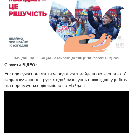
"Майдан – це..." – соціальна кампанія до п'ятиріччя Революції Гідності
Сюжети ВІДЕО:
Епізоди сучасного життя чергуються з майданною хронікою. У
кадрах сучасного – руки людей виконують повсякденну роботу,
яка перегукується діяльністю на Майдані.