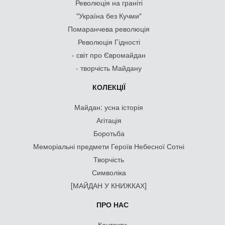
Революція на граніті
"Україна без Кучми"
Помаранчева революція
Революція Гідності
- світ про Євромайдан
- творчість Майдану
КОЛЕКЦІЇ
Майдан: усна історія
Агітація
Боротьба
Меморіальні предмети Героїв Небесної Сотні
Творчість
Символіка
[МАЙДАН У КНИЖКАХ]
ПРО НАС
Контакти