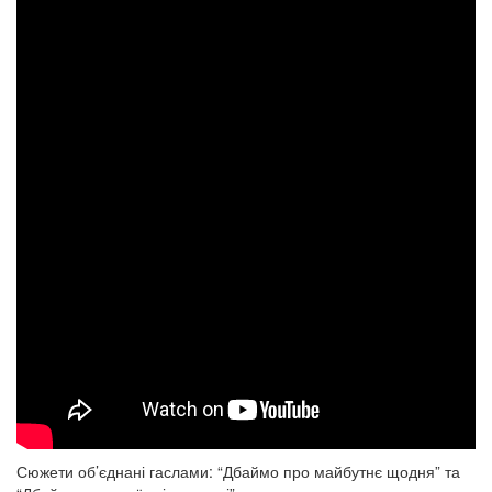
Сюжети об’єднані гаслами: “Дбаймо про майбутнє щодня” та