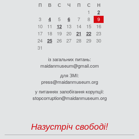
П
В
С
Ч
П
С
Н
1
2
3
4
5
6
7
8
9
10
11
12
13
14
15
16
17
18
19
20
21
22
23
24
25
26
27
28
29
30
31
із загальних питань:
maidanmuseum@gmail.com
для ЗМІ:
press@maidanmuseum.org
у питаннях запобігання корупції:
stopcorruption@maidanmuseum.org
Назустріч свободі!