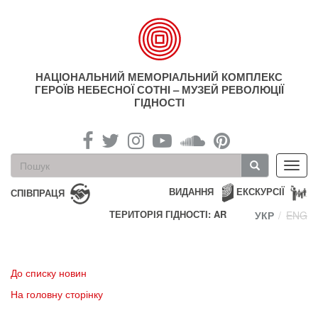
Перейти
до
основного
матеріалу
НАЦІОНАЛЬНИЙ МЕМОРІАЛЬНИЙ КОМПЛЕКС
ГЕРОЇВ НЕБЕСНОЇ СОТНІ – МУЗЕЙ РЕВОЛЮЦІЇ
ГІДНОСТІ
Пошукова
Toggl
форма
navig
Пошук
ВИДАННЯ
ЕКСКУРСІЇ
СПІВПРАЦЯ
ТЕРИТОРІЯ ГІДНОСТІ: AR
УКР
ENG
До списку новин
На головну сторінку