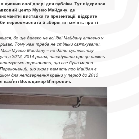
відчинив свої двері для публіки. Тут відкрився
авковий центр Музею Майдану, де
номанітні виставки та презентації, відкрите
оби переосмислити й зберегти пам’ять про ті
чився, бо ще далеко не всі ідеї Майдану втілено у
риває. Тому нам треба не стільки святкувати,
. Місія Музею Майдану – не дати суспільству
уло в 2013–2014 роках, нагадувати про це навіть
гатимуться переконати, що все було марно
Переконаний, що якраз пам’ять про Майдан є
ком для неповернення країни у період до 2013
ої пам’яті Володимир В’ятрович.