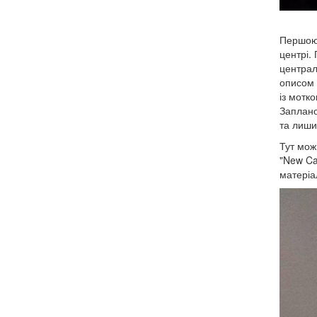
Першою 
центрі.
централ
описом 
із мотк
Заплано
та лиши
Тут мож
"New Ca
матеріа