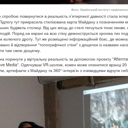
Фото: Український інститут національно
спробою повернутися в реальність п’ятирічної давності стала інтера
 Підлогу тут прикрасила стилізована карта Майдану з позначенням мі
ьних будівель столиці. Від цих місць до стелі тягнуться тонкі линви
подій. Поряд на екрані на всю стіну демонструється хроніка тих под
ом колючого дроту. Тут же розміщено інформаційний бокс, де можна з
вано й відтворення "топографічної стіни" з дощечок із назвами насе
ти там свою дощечку.
на поринути у віртуальну реальність за допомогою проекту "Afterm
ve Media". Одягнувши VR-шолом, кожен може опинитися вранці 20 лют
ли, артефакти з Майдану та 360°-інтерв’ю з очевидцями відчути себе