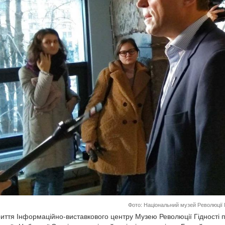
Фото: Національний музей Революції Г
риття Інформаційно-виставкового центру Музею Революції Гідності