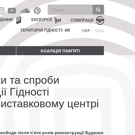
Пошукова
форма
Пошук
ДАННЯ
ЕКСКУРСІЇ
СПІВПРАЦЯ
ТЕРИТОРІЯ ГІДНОСТІ: AR
УКР
ENG
КОАЛІЦІЯ ПАМ'ЯТІ
ки та спроби
ї Гідності
иставковому центрі
Свободи після п’яти років реконструкції Будинок