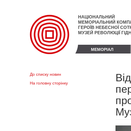
Перейти
до
основного
НАЦІОНАЛЬНИЙ
матеріалу
МЕМОРІАЛЬНИЙ КОМП
ГЕРОЇВ НЕБЕСНОЇ СОТН
МУЗЕЙ РЕВОЛЮЦІЇ ГІД
МЕМОРІАЛ
Від
До списку новин
На головну сторінку
пер
пр
Му