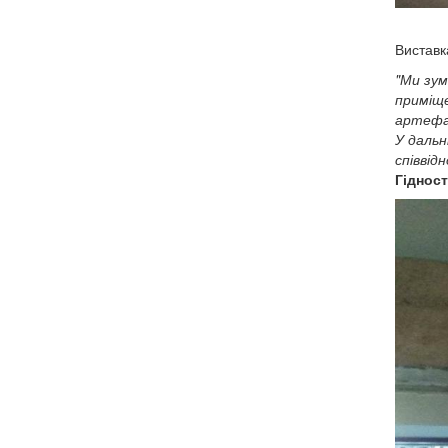
Виставк
"Ми зум
приміще
артефак
У дальн
співвід
Гідност