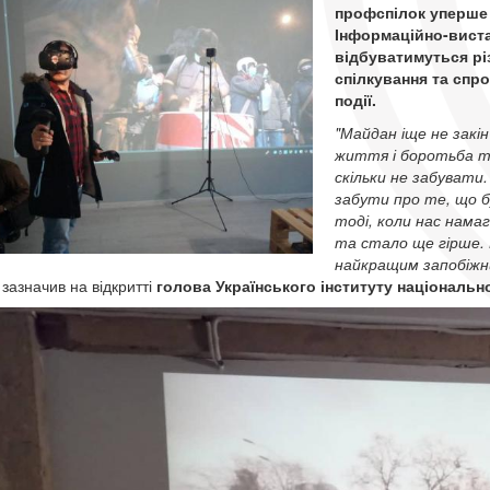
профспілок уперше 
Інформаційно-вист
відбуватимуться різ
спілкування та спр
події.
"Майдан іще не закін
життя і боротьба т
скільки не забувати
забути про те, що б
тоді, коли нас нама
та стало ще гірше. 
найкращим запобіжни
– зазначив на відкритті
голова Українського інституту національн