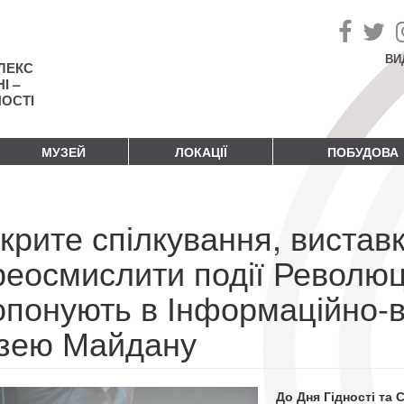
ВИ
ЛЕКС
І –
НОСТІ
МУЗЕЙ
ЛОКАЦІЇ
ПОБУДОВА
крите спілкування, вистав
еосмислити події Революці
опонують в Інформаційно-в
зею Майдану
До Дня Гідності та 