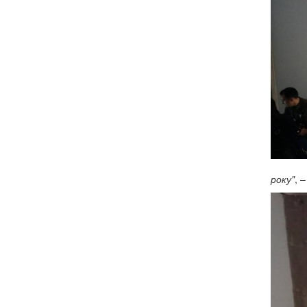
року"
, 