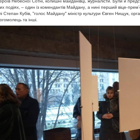
ероїв Небесної Сотні, колишні майданівці, журналісти. Були й предс
их подіях, – один із комендантів Майдану, а нині перший віце-прем’є
влі Степан Кубів, "голос Майдану" міністр культури Євген Нищук, ор
огомолець та інші.