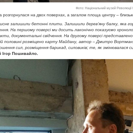
Фото: Національний музей Революції Г
а розгорнулася на двох поверхах, а загалом площа центру – близько
исне залишили бетонні плити. Залишили дерев’яну балку, яка горі
ння. На першому поверсі ми досить лаконічно показуємо хронолог
ти, документальні свідчення. На другому поверсі представлено г
ій половині розміщено карту Майдану, автор – Дмитро Вортман,
ношення сил, розміщення барикад, силовиків; те, як змінювалася с
і Ігор Пошивайло.