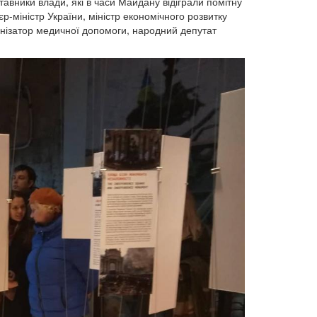
тавники влади, які в часи Майдану відіграли помітну
р-міністр України, міністр економічного розвитку
ганізатор медичної допомоги, народний депутат