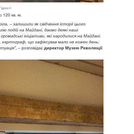
ідності
 120 кв. м.
ла, – залишили як свідчення історії цього
ію подій на Майдані, даємо деякі наші
ромадські ініціативи, які народилися на Майдані.
 картограф, що зафіксував мало не кожен день:
итуація"
, – розповідає
директор Музею Революції