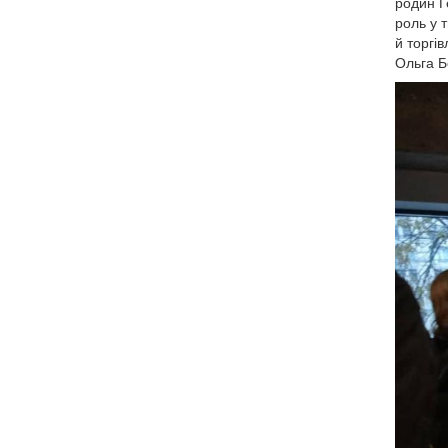
родин Г
роль у т
й торгі
Ольга Б