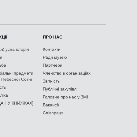
ЦІЇ
ПРО НАС
: усна історія
Контакти
ія
Ради музею
ьба
Партнери
іальні предмети
Членство в організаціях
 Небесної Сотні
Звітність
сть
Публічні закупівлі
ліка
Головне про нас у ЗМІ
АН У КНИЖКАХ]
Вакансії
Співпраця