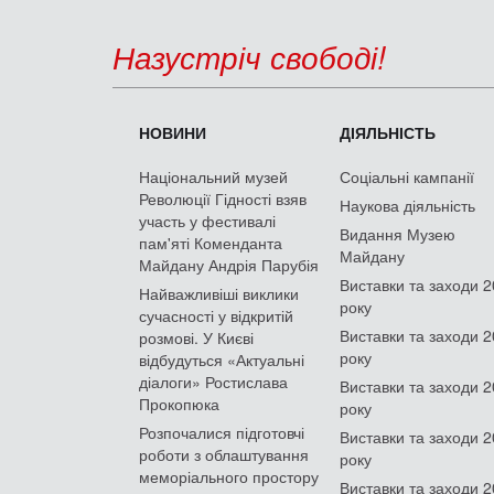
Назустріч свободі!
НОВИНИ
ДІЯЛЬНІСТЬ
Національний музей
Соціальні кампанії
Революції Гідності взяв
Наукова діяльність
участь у фестивалі
Видання Музею
пам'яті Коменданта
Майдану
Майдану Андрія Парубія
Виставки та заходи 
Найважливіші виклики
року
сучасності у відкритій
Виставки та заходи 
розмові. У Києві
року
відбудуться «Актуальні
діалоги» Ростислава
Виставки та заходи 
Прокопюка
року
Розпочалися підготовчі
Виставки та заходи 
роботи з облаштування
року
меморіального простору
Виставки та заходи 