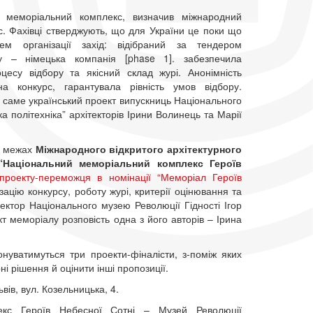
 меморіальний комплекс, визначив міжнародний
с. Фахівці стверджують, що для України це поки що
ем організації захід: відібраний за тендером
су – німецька компанія [phase 1]. забезпечила
цесу відбору та якісний склад журі. Анонімність
на конкурс, гарантувала рівність умов відбору.
 саме український проект випускниць Національного
ка політехніка” архітекторів Ірини Волинець та Марії
 у межах
Міжнародного відкритого архітектурного
“Національний меморіальний комплекс Героїв
проекту-переможця в номінації “Меморіал Героїв
цію конкурсу, роботу журі, критерії оцінювання та
ектор Національного музею Революції Гідності Ігор
 меморіалу розповість одна з його авторів – Ірина
нуватимуться три проекти-фіналісти, з-поміж яких
і рішення й оцінити інші пропозиції.
вів, вул. Козельницька, 4.
кс Героїв Небесної Сотні – Музей Революції