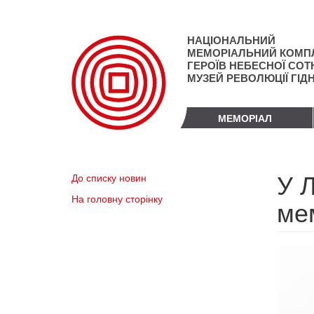
Перейти
до
основного
НАЦІОНАЛЬНИЙ
матеріалу
МЕМОРІАЛЬНИЙ КОМП
ГЕРОЇВ НЕБЕСНОЇ СОТН
МУЗЕЙ РЕВОЛЮЦІЇ ГІД
МЕМОРІАЛ
У 
До списку новин
На головну сторінку
ме