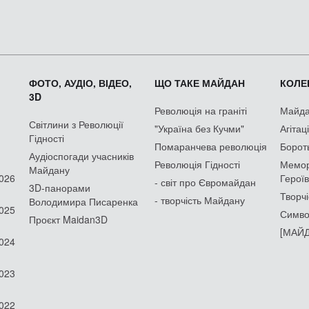
ФОТО, АУДІО, ВІДЕО,
ЩО ТАКЕ МАЙДАН
КОЛЕК
3D
Революція на граніті
Майдан
Світлини з Революції
"Україна без Кучми"
Агітац
Гідності
Помаранчева революція
Борот
Аудіоспогади учасників
Революція Гідності
Мемор
Майдану
2026
Героїв
- світ про Євромайдан
3D-панорами
Творчі
- творчість Майдану
Володимира Писаренка
2025
Симво
Проєкт Maidan3D
[МАЙД
2024
2023
2022