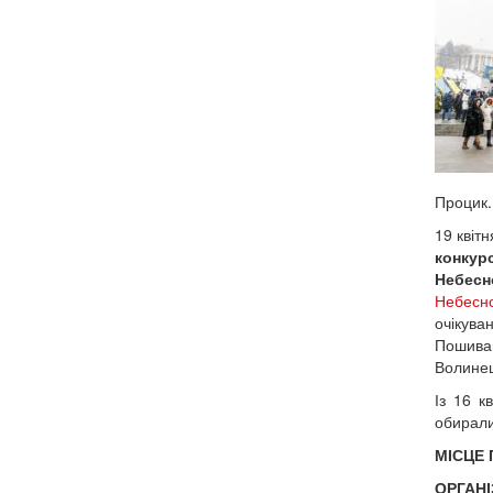
Процик.
19 квіт
конкур
Небесн
Небесно
очікува
Пошивай
Волинец
Із 16 к
обирали
МІСЦЕ
ОРГАН