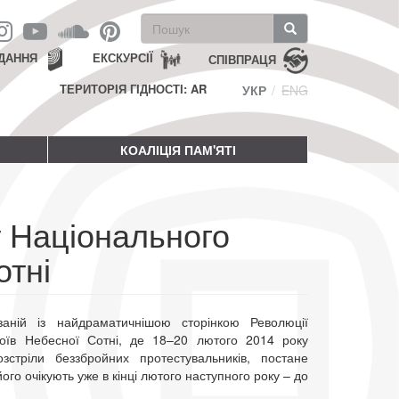
Пошукова
форма
Пошук
ДАННЯ
ЕКСКУРСІЇ
СПІВПРАЦЯ
ТЕРИТОРІЯ ГІДНОСТІ: AR
УКР
ENG
КОАЛІЦІЯ ПАМ'ЯТІ
т Національного
отні
язаній із найдраматичнішою сторінкою Революції
ероїв Небесної Сотні, де 18–20 лютого 2014 року
озстріли беззбройних протестувальників, постане
ого очікують уже в кінці лютого наступного року – до