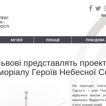
ВИ
ЛЕКС
І –
НОСТІ
МУЗЕЙ
ЛОКАЦІЇ
ПОБУДОВА
Львові представлять проек
моріалу Героїв Небесної С
На території, пов’
Гідності, – алеї Г
відбулися масові р
меморіал. Відкриття й
п’ятої річниці подій.