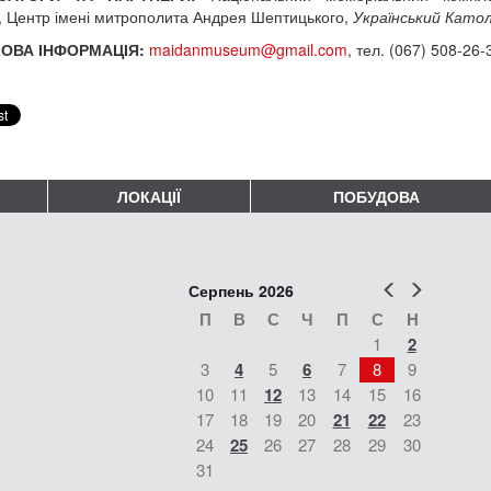
і, Центр імені митрополита Андрея Шептицького,
Український Като
ОВА ІНФОРМАЦІЯ:
maidanmuseum@gmail.com
, тел. (067) 508-26-
ЛОКАЦІЇ
ПОБУДОВА
Попер
Наст
Серпень 2026
П
В
С
Ч
П
С
Н
1
2
3
4
5
6
7
8
9
10
11
12
13
14
15
16
17
18
19
20
21
22
23
24
25
26
27
28
29
30
31