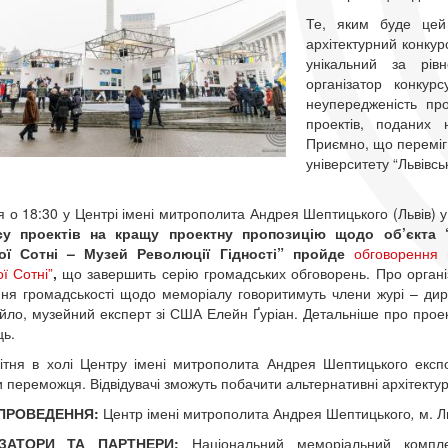
Те, яким буде цей
архітектурний конкур
унікальний за рівн
організатор конкур
неупередженість про
проектів, поданих 
Приємно, що переміг
університету “Львівсь
ня о 18:30 у Центрі імені митрополита Андрея Шептицького (Львів)
су проектів на кращу проектну пропозицію щодо об’єкта 
ої Сотні
– Музей Революції Гідності” пройде
обговорення 
ї Сотні”
,
що завершить серію громадських обговорень. Про організа
ння громадськості щодо меморіалу говоритимуть члени журі – дир
ло, музейний експерт зі США Елейн Ґуріан. Детальніше про проект
ь.
вітня в холі Центру
імені митрополита Андрея Шептицького експо
 переможця. Відвідувачі зможуть побачити альтернативні архітектурн
 ПРОВЕДЕННЯ:
Центр
імені митрополита Андрея Шептицького
,
м. Ль
ІЗАТОРИ ТА ПАРТНЕРИ:
Національний меморіальний компле