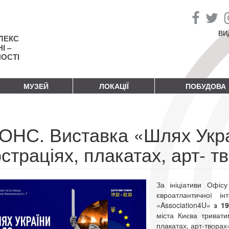
ВИ
ЛЕКС
І –
НОСТІ
МУЗЕЙ
ЛОКАЦІЇ
ПОБУДОВА
ОНС. Виставка «Шлях Укра
страціях, плакатах, арт- т
За ініціативи Офісу
євроатлантичної і
«Association4U»
з 1
міста Києва триват
плакатах, арт-творах