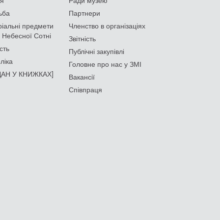
ьба
Партнери
іальні предмети
Членство в організаціях
 Небесної Сотні
Звітність
сть
Публічні закупівлі
ліка
Головне про нас у ЗМІ
АН У КНИЖКАХ]
Вакансії
Співпраця