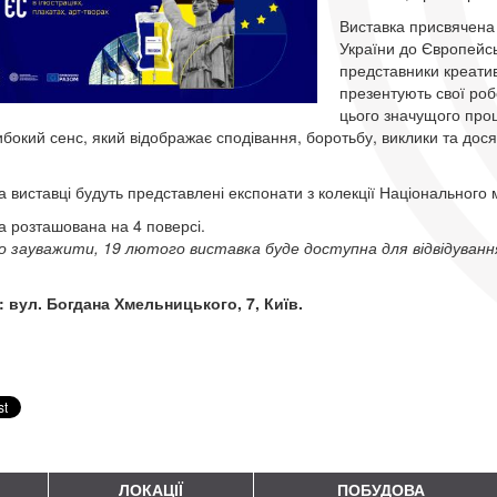
Виставка присвячена
України до Європейсь
представники креатив
презентують свої роб
цього значущого проце
ибокий сенс, який відображає сподівання, боротьбу, виклики та дос
а виставці будуть представлені експонати з колекції Національного 
а розташована на 4 поверсі.
 зауважити, 19 лютого виставка буде доступна для відвідування до
: вул. Богдана Хмельницького, 7, Київ.
ЛОКАЦІЇ
ПОБУДОВА