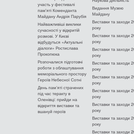
участь у фестивалі
Видання Музею
пам'яті Коменданта
Майдану
Майдану Андрія Парубія
Виставки та заходи 
Найважливіші виклики
року
сучасності у відкритій
Виставки та заходи 
розмові. У Києві
року
відбудуться «Актуальні
діалоги» Ростислава
Виставки та заходи 
Прокопюка
року
Розпочалися підготовчі
Виставки та заходи 
роботи з облаштування
року
меморіального простору
Виставки та заходи 
Героїв Небесної Сотні
року
День памʼяті страчених
Виставки та заходи 
під час теракту в
року
Оленівці: прийди на
Виставки та заходи 
відкриття виставки та
року
вшануй героїв
Виставки та заходи 
року
Виставки та заходи 