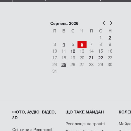
Попер
Наст
Серпень 2026
П
В
С
Ч
П
С
Н
1
2
3
4
5
6
7
8
9
10
11
12
13
14
15
16
17
18
19
20
21
22
23
24
25
26
27
28
29
30
31
ФОТО, АУДІО, ВІДЕО,
ЩО ТАКЕ МАЙДАН
КОЛЕК
3D
Революція на граніті
Майдан
Світлини з Революції
"Україна без Кучми"
Агітац