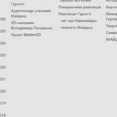
Гідності
Помаранчева революція
Борот
Аудіоспогади учасників
Революція Гідності
Мемор
Майдану
2026
Героїв
- світ про Євромайдан
3D-панорами
Творчі
- творчість Майдану
Володимира Писаренка
2025
Симво
Проєкт Maidan3D
[МАЙД
2024
2023
2022
2021
2020
2019
2018