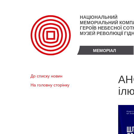
Перейти
до
основного
НАЦІОНАЛЬНИЙ
матеріалу
МЕМОРІАЛЬНИЙ КОМП
ГЕРОЇВ НЕБЕСНОЇ СОТН
МУЗЕЙ РЕВОЛЮЦІЇ ГІД
МЕМОРІАЛ
АН
До списку новин
На головну сторінку
ілю