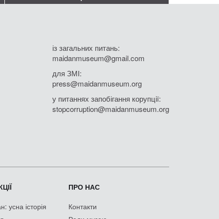
із загальних питань:
maidanmuseum@gmail.com
для ЗМІ:
press@maidanmuseum.org
у питаннях запобігання корупції:
stopcorruption@maidanmuseum.org
ЦІЇ
ПРО НАС
: усна історія
Контакти
ія
Ради музею