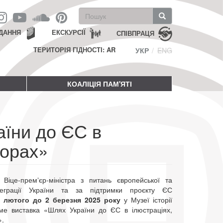
Пошукова
форма
Пошук
ДАННЯ
ЕКСКУРСІЇ
СПІВПРАЦЯ
ТЕРИТОРІЯ ГІДНОСТІ: AR
УКР
ENG
КОАЛІЦІЯ ПАМ'ЯТІ
їни до ЄС в
ворах»
 Віце-премʼєр-міністра з питань європейської та
нтеграції України та за підтримки проєкту ЄС
9 лютого до 2 березня 2025 року
у Музеї історії
име виставка «Шлях України до ЄС в ілюстраціях,
».