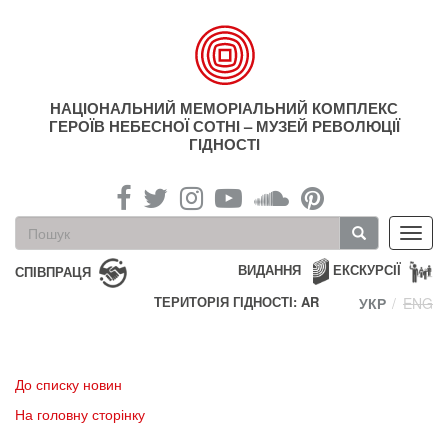
Перейти
до
основного
матеріалу
НАЦІОНАЛЬНИЙ МЕМОРІАЛЬНИЙ КОМПЛЕКС
ГЕРОЇВ НЕБЕСНОЇ СОТНІ – МУЗЕЙ РЕВОЛЮЦІЇ
ГІДНОСТІ
Пошукова
Toggl
форма
navig
Пошук
ВИДАННЯ
ЕКСКУРСІЇ
СПІВПРАЦЯ
ТЕРИТОРІЯ ГІДНОСТІ: AR
УКР
ENG
До списку новин
На головну сторінку