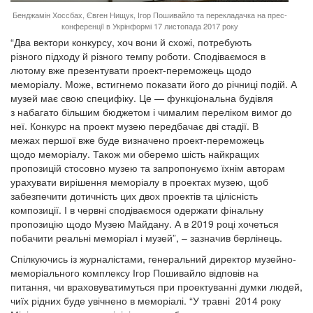
Бенджамін Хоссбах, Євген Нищук, Ігор Пошивайло та перекладачка на прес-
конференції в Укрінформі 17 листопада 2017 року
“Два вектори конкурсу, хоч вони й схожі, потребують
різного підходу й різного темпу роботи. Сподіваємося в
лютому вже презентувати проект-переможець щодо
меморіалу. Може, встигнемо показати його до річниці подій. А
музей має свою специфіку. Це — функціональна будівля
з набагато більшим бюджетом і чималим переліком вимог до
неї. Конкурс на проект музею передбачає дві стадії. В
межах першої вже буде визначено проект-переможець
щодо меморіалу. Також ми оберемо шість найкращих
пропозицій стосовно музею та запропонуємо їхнім авторам
урахувати вирішення меморіалу в проектах музею, щоб
забезпечити дотичність цих двох проектів та цілісність
композиції. І в червні сподіваємося одержати фінальну
пропозицію щодо Музею Майдану. А в 2019 році хочеться
побачити реальні меморіал і музей”, – зазначив берлінець.
Спілкуючись із журналістами, генеральний директор музейно-
меморіального комплексу Ігор Пошивайло відповів на
питання, чи враховуватимуться при проектуванні думки людей,
чиїх рідних буде увічнено в меморіалі. “У травні 2014 року