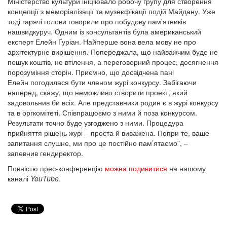
Міністерство культури ініціювало робочу групу для створення
концепції з меморіалізації та музеєфікації подій Майдану. Уже
тоді гарячі голови говорили про побудову пам’ятників
нашвидкуруч. Одним із консультантів була американський
експерт Елейн Ґуріан. Найперше вона вела мову не про
архітектурне вирішення. Попереджала, що найважчим буде не
пошук коштів, не втілення, а переговорний процес, досягнення
порозуміння сторін. Приємно, що досвідчена пані
Елейн погодилася бути членом журі конкурсу. Забігаючи
наперед, скажу, що неможливо створити проект, який
задовольнив би всіх. Але представники родин є в журі конкурсу
та в оргкомітеті. Співпрацюємо з ними й поза конкурсом.
Результати точно буде узгоджено з ними. Процедура
прийняття рішень журі – проста й виважена. Попри те, ваше
запитання слушне, ми про це постійно пам’ятаємо”, –
запевнив гендиректор.
Повністю прес-конференцію
можна подивитися
на нашому
каналі
YouTube
.