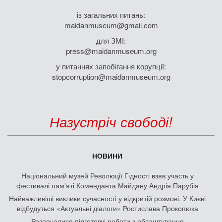
із загальних питань:
maidanmuseum@gmail.com
для ЗМІ:
press@maidanmuseum.org
у питаннях запобігання корупції:
stopcorruption@maidanmuseum.org
Назустріч свободі!
НОВИНИ
Національний музей Революції Гідності взяв участь у
фестивалі пам'яті Коменданта Майдану Андрія Парубія
Найважливіші виклики сучасності у відкритій розмові. У Києві
відбудуться «Актуальні діалоги» Ростислава Прокопюка
Розпочалися підготовчі роботи з облаштування