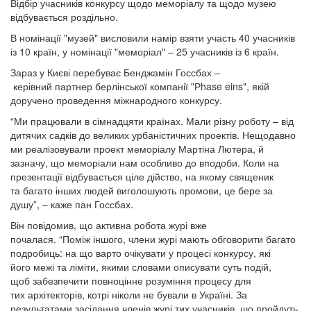
Відбір учасників конкурсу щодо меморіалу та щодо музею
відбувається роздільно.
В номінації "музей" висловили намір взяти участь 40 учасників
із 10 країн, у номінації "меморіал" – 25 учасників із 6 країн.
Зараз у Києві перебуває Бенджамін Госсбах –
керівний партнер берлінської компанії "Рhase eins", якій
доручено проведення міжнародного конкурсу.
“Ми працювали в сімнадцяти країнах. Мали різну роботу – від
дитячих садків до великих урбаністичних проектів. Нещодавно
ми реалізовували проект меморіалу Мартіна Лютера, й
зазначу, що меморіали нам особливо до вподоби. Коли на
презентації відбувається ціле дійство, на якому священик
та багато інших людей виголошують промови, це бере за
душу”, – каже пан Госсбах.
Він повідомив, що активна робота журі вже
почалася. “Поміж іншого, члени журі мають обговорити багато
подробиць: на що варто очікувати у процесі конкурсу, які
його межі та ліміти, якими словами описувати суть подій,
щоб забезпечити повноцінне розуміння процесу для
тих архітекторів, котрі ніколи не бували в Україні. За
результатами засідання членів журі тих учасників, шо пройдуть