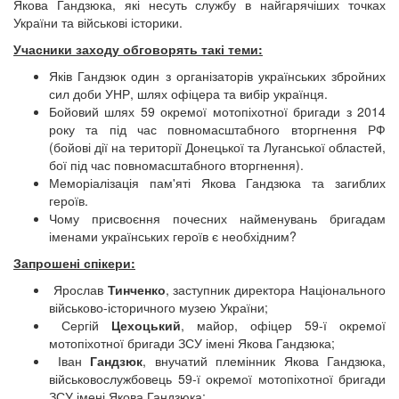
Якова Гандзюка, які несуть службу в найгарячіших точках
України та військові історики.
Учасники заходу обговорять такі теми:
Яків Гандзюк один з організаторів українських збройних
сил доби УНР, шлях офіцера та вибір українця.
Бойовий шлях 59 окремої мотопіхотної бригади з 2014
року та під час повномасштабного вторгнення РФ
(бойові дії на території Донецької та Луганської областей,
бої під час повномасштабного вторгнення).
Меморіалізація пам'яті Якова Гандзюка та загиблих
героїв.
Чому присвоєння почесних найменувань бригадам
іменами українських героїв є необхідним?
Запрошені спікери:
Ярослав
Тинченко
, заступник директора Національного
військово-історичного музею України;
Сергій
Цехоцький
, майор, офіцер 59-ї окремої
мотопіхотної бригади ЗСУ імені Якова Гандзюка;
Іван
Гандзюк
, внучатий племінник Якова Гандзюка,
військовослужбовець 59-ї окремої мотопіхотної бригади
ЗСУ імені Якова Гандзюка;