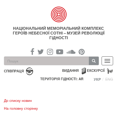
Перейти
до
основного
матеріалу
НАЦІОНАЛЬНИЙ МЕМОРІАЛЬНИЙ КОМПЛЕКС
ГЕРОЇВ НЕБЕСНОЇ СОТНІ – МУЗЕЙ РЕВОЛЮЦІЇ
ГІДНОСТІ
Пошукова
Toggl
форма
navig
Пошук
ВИДАННЯ
ЕКСКУРСІЇ
СПІВПРАЦЯ
ТЕРИТОРІЯ ГІДНОСТІ: AR
УКР
ENG
До списку новин
На головну сторінку