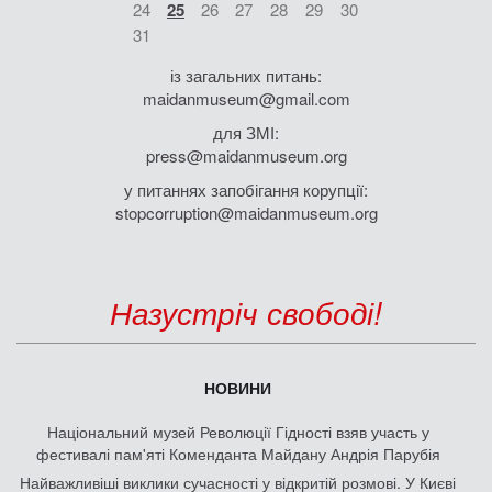
24
25
26
27
28
29
30
31
із загальних питань:
maidanmuseum@gmail.com
для ЗМІ:
press@maidanmuseum.org
у питаннях запобігання корупції:
stopcorruption@maidanmuseum.org
Назустріч свободі!
НОВИНИ
Національний музей Революції Гідності взяв участь у
фестивалі пам'яті Коменданта Майдану Андрія Парубія
Найважливіші виклики сучасності у відкритій розмові. У Києві