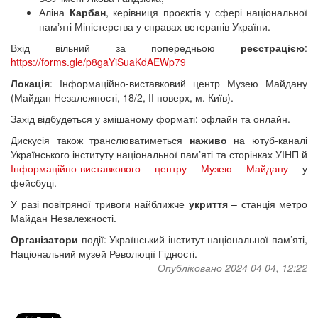
Аліна
Карбан
, керівниця проєктів у сфері національної
памʼяті Міністерства у справах ветеранів України.
Вхід вільний за попередньою
реєстрацією
:
https://forms.gle/p8gaYiSuaKdAEWp79
Локація
: Інформаційно-виставковий центр Музею Майдану
(Майдан Незалежності, 18/2, ІІ поверх, м. Київ).
Захід відбудеться у змішаному форматі: офлайн та онлайн.
Дискусія також транслюватиметься
наживо
на ютуб-каналі
Українського інституту національної памʼяті та сторінках УІНП й
Інформаційно-виставкового центру Музею Майдану
у
фейсбуці.
У разі повітряної тривоги найближче
укриття
– станція метро
Майдан Незалежності.
Організатори
події: Український інститут національної пам’яті,
Національний музей Революції Гідності.
Опубліковано 2024 04 04, 12:22