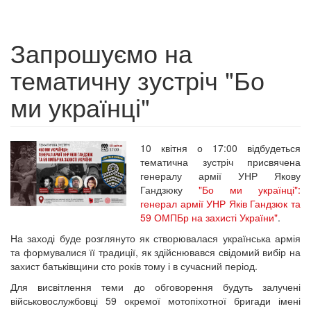
Запрошуємо на
тематичну зустріч "Бо
ми українці"
10 квітня о 17:00 відбудеться
тематична зустріч присвячена
генералу армії УНР Якову
Гандзюку
"Бо ми українці":
генерал армії УНР Яків Гандзюк та
59 ОМПБр на захисті України"
.
На заході буде розглянуто як створювалася українська армія
та формувалися її традиції, як здійснювався свідомий вибір на
захист батьківщини сто років тому і в сучасний період.
Для висвітлення теми до обговорення будуть залучені
військовослужбовці 59 окремої мотопіхотної бригади імені