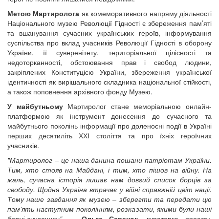
Метою Мартиролога
як комеморативного напряму діяльності
Національного музею Революції Гідності є збереження пам’яті
та вшанування сучасних українських героїв, інформування
суспільства про вклад учасників Революції Гідності в оборону
України, її суверенітету, територіальної цілісності та
недоторканності, обстоювання прав і свобод людини,
закріплених Конституцією України, збереження української
ідентичності як вирішального складника національної стійкості,
а також поповнення архівного фонду Музею.
У майбутньому
Мартиролог стане меморіальною онлайн-
платформою як інструмент донесення до сучасного та
майбутнього поколінь інформації про доленосні події в Україні
перших десятиліть ХХІ століття та про їхніх героїчних
учасників.
"Мартиролог – це наша данина пошани патріотам України.
Тим, хто стояв на Майдані, і тим, хто пішов на війну. На
жаль, сучасна історія лишає нам довгий список борців за
свободу. Щодня Україна втрачає у війні справжній цвіт нації.
Тому наше завдання як музею – зберегти та передати цю
пам’ять наступним поколінням, розказати, якими були наші
борці-сучасники",
–
Ольга Савенок
, кураторка проєкту,