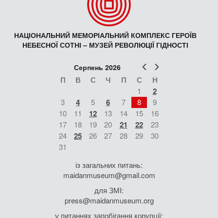
НАЦІОНАЛЬНИЙ МЕМОРІАЛЬНИЙ КОМПЛЕКС ГЕРОЇВ
НЕБЕСНОЇ СОТНІ – МУЗЕЙ РЕВОЛЮЦІЇ ГІДНОСТІ
Попер
Наст
Серпень 2026
П
В
С
Ч
П
С
Н
1
2
3
4
5
6
7
8
9
10
11
12
13
14
15
16
17
18
19
20
21
22
23
24
25
26
27
28
29
30
31
із загальних питань:
maidanmuseum@gmail.com
для ЗМІ:
press@maidanmuseum.org
у питаннях запобігання корупції: