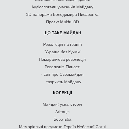
Аудіоспогади учасників Майдану
3D-панорами Володимира Писаренка
Проєкт Maidan3D
ЩО ТАКЕ МАЙДАН
Революція на граніті
"Україна без Кучми"
Помаранчева революція
Революція Гідності
- світ про Євромайдан
- творчість Майдану
КОЛЕКЦІЇ
Майдан: усна історія
Агітація
Боротьба
Меморіальні предмети Героїв Небесної Сотні