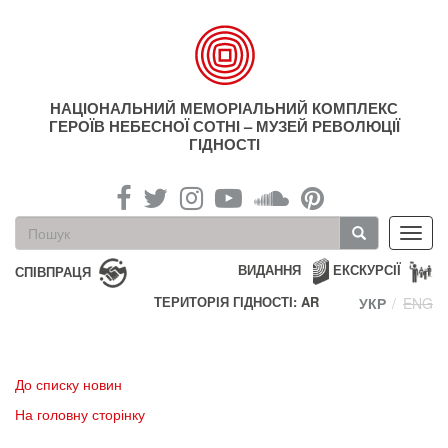
Перейти
до
основного
матеріалу
НАЦІОНАЛЬНИЙ МЕМОРІАЛЬНИЙ КОМПЛЕКС
ГЕРОЇВ НЕБЕСНОЇ СОТНІ – МУЗЕЙ РЕВОЛЮЦІЇ
ГІДНОСТІ
Пошукова
Toggl
форма
navig
Пошук
ВИДАННЯ
ЕКСКУРСІЇ
СПІВПРАЦЯ
ТЕРИТОРІЯ ГІДНОСТІ: AR
УКР
ENG
До списку новин
На головну сторінку