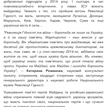
добровольчі підрозділи у 2014 році. І сьогодні, в час
повномасштабного вторгнення, у лавах ЗСУ воюють
майданівці. Чимало з тих, хто пройшов вогонь Революції
Гідності, на жаль, загинули, захищаючи Луганськ, Донецьк,
Маріуполь, Київ, Херсон, Харків, Чернігів, Суми та інші
українські міста й села…
"Революція Гідності та війна – боротьба не лише за Україну,
а й за нашу пам’ять. Мартиролог – наш внесок у цю
боротьбу. Він зберігатиме пам’ять про майданівців, які вже
десятий рік протистоять кремлівському диктаторові, на
жаль, так само, як і у січні–лютому 2014-го, віддаючи своє
життя за те, щоб наша країна була вільною. Ми хочемо,
щоб українці знали та пам’ятали, що росія почала війну
проти України на Майдані, але Майдан і сьогодні боронить
Україну"
, –
Катерина Романова
, науковий консультант
проєкту, історикиняв, кандидат історичних наук, заступниця
генерального директора з наукової роботи Національного
музею Революції Гідності.
Ушанування пам’яті героїв Майдану та російсько-української
війни спричинило певний зсув свідомості: українці зрозуміли,
що мають пантеон своїх, національних героїв і що сучасні
герої не повинні лишатися невідомими.