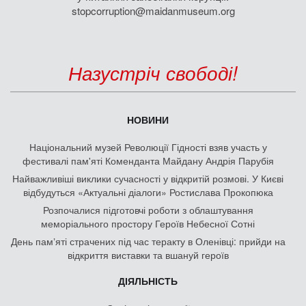
stopcorruption@maidanmuseum.org
Назустріч свободі!
НОВИНИ
Національний музей Революції Гідності взяв участь у
фестивалі пам'яті Коменданта Майдану Андрія Парубія
Найважливіші виклики сучасності у відкритій розмові. У Києві
відбудуться «Актуальні діалоги» Ростислава Прокопюка
Розпочалися підготовчі роботи з облаштування
меморіального простору Героїв Небесної Сотні
День памʼяті страчених під час теракту в Оленівці: прийди на
відкриття виставки та вшануй героїв
ДІЯЛЬНІСТЬ