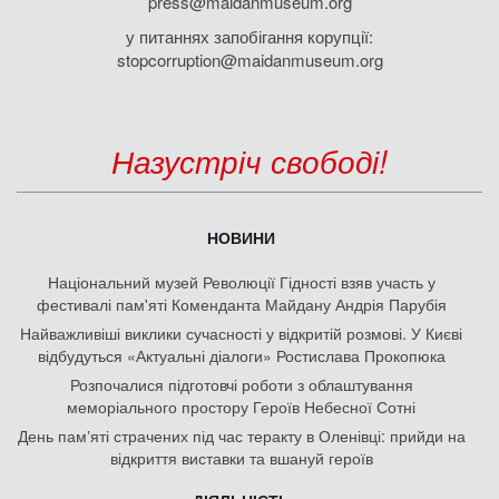
press@maidanmuseum.org
у питаннях запобігання корупції:
stopcorruption@maidanmuseum.org
Назустріч свободі!
НОВИНИ
Національний музей Революції Гідності взяв участь у
фестивалі пам'яті Коменданта Майдану Андрія Парубія
Найважливіші виклики сучасності у відкритій розмові. У Києві
відбудуться «Актуальні діалоги» Ростислава Прокопюка
Розпочалися підготовчі роботи з облаштування
меморіального простору Героїв Небесної Сотні
День памʼяті страчених під час теракту в Оленівці: прийди на
відкриття виставки та вшануй героїв