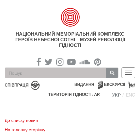
Перейти
до
основного
матеріалу
НАЦІОНАЛЬНИЙ МЕМОРІАЛЬНИЙ КОМПЛЕКС
ГЕРОЇВ НЕБЕСНОЇ СОТНІ – МУЗЕЙ РЕВОЛЮЦІЇ
ГІДНОСТІ
Пошукова
Toggl
форма
navig
Пошук
ВИДАННЯ
ЕКСКУРСІЇ
СПІВПРАЦЯ
ТЕРИТОРІЯ ГІДНОСТІ: AR
УКР
ENG
До списку новин
На головну сторінку