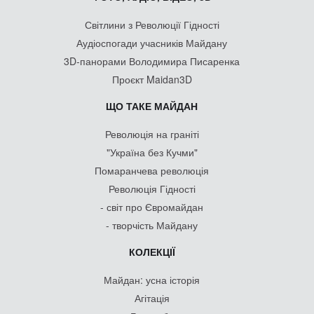
Світлини з Революції Гідності
Аудіоспогади учасників Майдану
3D-панорами Володимира Писаренка
Проєкт Maidan3D
ЩО ТАКЕ МАЙДАН
Революція на граніті
"Україна без Кучми"
Помаранчева революція
Революція Гідності
- світ про Євромайдан
- творчість Майдану
КОЛЕКЦІЇ
Майдан: усна історія
Агітація