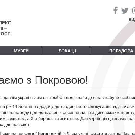
ВИ
ЛЕКС
І –
НОСТІ
МУЗЕЙ
ЛОКАЦІЇ
ПОБУДОВА
таємо з Покровою!
 з давнім українським святом! Сьогодні воно для нас набуло особлив
тій рік 14 жовтня на додачу до традиційного святкування відзначаєм
 нашого народу цей день асоціюється не лише з дивовижним порятун
ним захистом, а й із борнею та звитягою. Для українців це знаменна 
х для нас свят.
 Покрови пресвятої Богородиці! Із Днем українського козацтва! Із дн