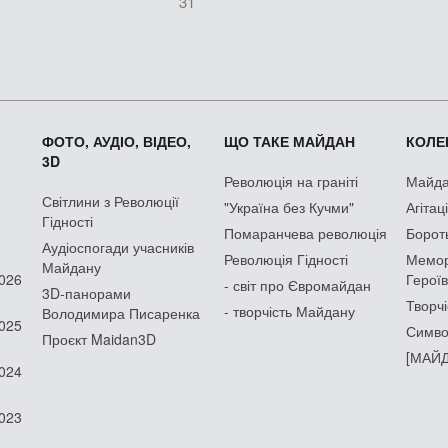
31
ФОТО, АУДІО, ВІДЕО,
ЩО ТАКЕ МАЙДАН
КОЛЕК
3D
Революція на граніті
Майдан
Світлини з Революції
"Україна без Кучми"
Агітац
Гідності
Помаранчева революція
Борот
Аудіоспогади учасників
Революція Гідності
Мемор
Майдану
2026
Героїв
- світ про Євромайдан
3D-панорами
Творчі
- творчість Майдану
Володимира Писаренка
2025
Симво
Проєкт Maidan3D
[МАЙД
2024
2023