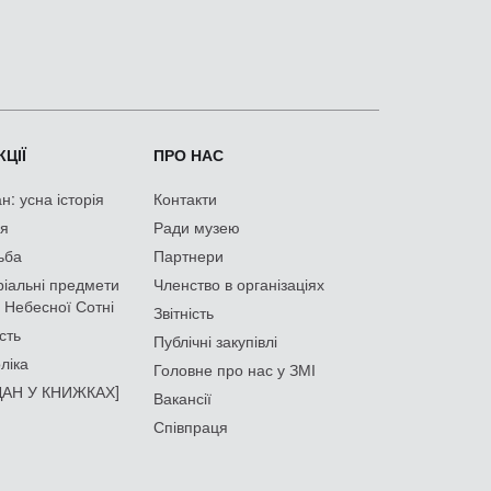
ЦІЇ
ПРО НАС
: усна історія
Контакти
ія
Ради музею
ьба
Партнери
іальні предмети
Членство в організаціях
 Небесної Сотні
Звітність
сть
Публічні закупівлі
ліка
Головне про нас у ЗМІ
АН У КНИЖКАХ]
Вакансії
Співпраця