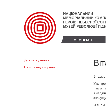
Перейти
до
основного
НАЦІОНАЛЬНИЙ
матеріалу
МЕМОРІАЛЬНИЙ КОМП
ГЕРОЇВ НЕБЕСНОЇ СОТН
МУЗЕЙ РЕВОЛЮЦІЇ ГІД
МЕМОРІАЛ
Ві
До списку новин
На головну сторінку
Вітаємо
Уже тре
пам'яті
з надій
значущи
Із днем