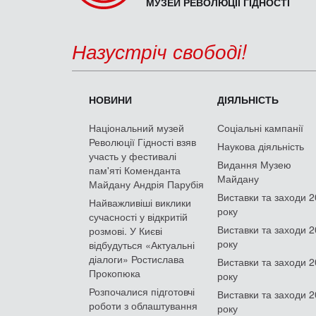
МУЗЕЙ РЕВОЛЮЦІЇ ГІДНОСТІ
Назустріч свободі!
НОВИНИ
ДІЯЛЬНІСТЬ
Національний музей
Соціальні кампанії
Революції Гідності взяв
Наукова діяльність
участь у фестивалі
Видання Музею
пам'яті Коменданта
Майдану
Майдану Андрія Парубія
Виставки та заходи 
Найважливіші виклики
року
сучасності у відкритій
Виставки та заходи 
розмові. У Києві
року
відбудуться «Актуальні
діалоги» Ростислава
Виставки та заходи 
Прокопюка
року
Розпочалися підготовчі
Виставки та заходи 
роботи з облаштування
року