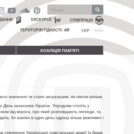
Пошукова
форма
Пошук
ДАННЯ
ЕКСКУРСІЇ
СПІВПРАЦЯ
ТЕРИТОРІЯ ГІДНОСТІ: AR
УКР
ENG
КОАЛІЦІЯ ПАМ'ЯТІ
ого значення та стало актуальним, як ніколи рініше.
о День захисника України. Упродовж століть у
ком від ворога, про який розповідають легенди, та
дата, бо маємо в один день одразу кілька важливих і
ем створення Української повстанської армії! Із Днем