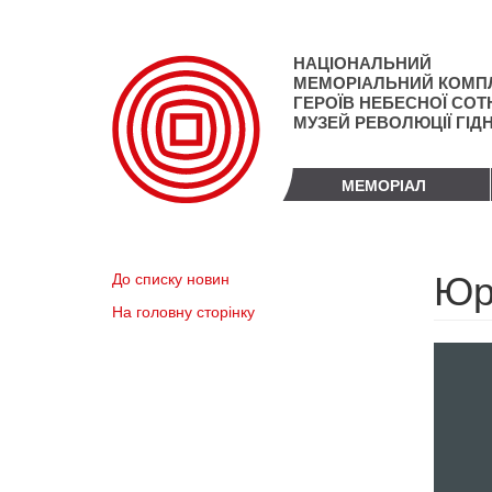
Перейти
до
основного
НАЦІОНАЛЬНИЙ
матеріалу
МЕМОРІАЛЬНИЙ КОМП
ГЕРОЇВ НЕБЕСНОЇ СОТН
МУЗЕЙ РЕВОЛЮЦІЇ ГІД
МЕМОРІАЛ
Юр
До списку новин
На головну сторінку