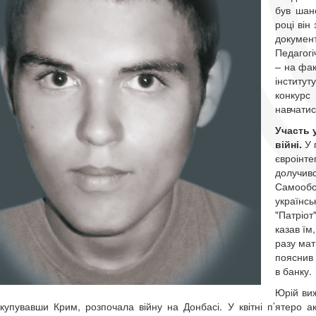
був шано
році він
докумен
Педагогі
– на фак
інститут
конкурс 
навчати
Участь 
війні.
У 
євроінте
долучивс
Самообо
українсь
"Патріот
казав їм
разу мат
пояснив 
в банку.
Юрій виж
окупувавши Крим, розпочала війну на Донбасі. У квітні п’ятеро ак