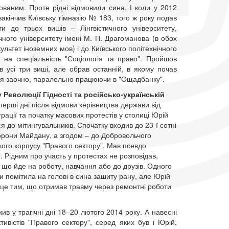
ваним. Проте рідні відмовили сина. І коли у 2012
 закінчив Київську гімназію № 183, того ж року подав
ти до трьох вишів – Лінгвістичного університету,
чного університету імені М. П. Драгоманова (в обох
ультет іноземних мов) і до Київського політехнічного
у на спеціальність "Соціологія та право". Пройшов
в усі три виші, але обрав останній, в якому почав
ся заочно, паралельно працюючи в "Ощадбанку".
у Революції Гідності та російсько-українській
перші дні після відмови керівництва держави від
грації та початку масових протестів у столиці Юрій
я до мітингувальників. Спочатку входив до 23-ї сотні
рони Майдану, а згодом – до Добровольчого
кого корпусу "Правого сектору". Мав псевдо
". Рідним про участь у протестах не розповідав,
, що йде на роботу, навчання або до друзів. Одного
и помітила на голові в сина зашиту рану, але Юрій
це тим, що отримав травму через ремонтні роботи
ив у трагічні дні 18–20 лютого 2014 року. А навесні
тивістів "Правого сектору", серед яких був і Юрій,