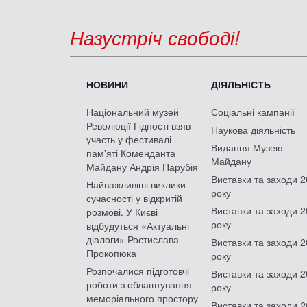
Назустріч свободі!
НОВИНИ
ДІЯЛЬНІСТЬ
Національний музей
Соціальні кампанії
Революції Гідності взяв
Наукова діяльність
участь у фестивалі
Видання Музею
пам'яті Коменданта
Майдану
Майдану Андрія Парубія
Виставки та заходи 
Найважливіші виклики
року
сучасності у відкритій
Виставки та заходи 
розмові. У Києві
року
відбудуться «Актуальні
діалоги» Ростислава
Виставки та заходи 
Прокопюка
року
Розпочалися підготовчі
Виставки та заходи 
роботи з облаштування
року
меморіального простору
Виставки та заходи 