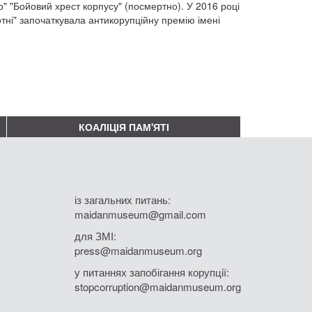
 "Бойовий хрест корпусу" (посмертно). У 2016 році
отні" започаткувала антикорупційну премію імені
КОАЛІЦІЯ ПАМ'ЯТІ
із загальних питань:
maidanmuseum@gmail.com
для ЗМІ:
press@maidanmuseum.org
у питаннях запобігання корупції:
stopcorruption@maidanmuseum.org