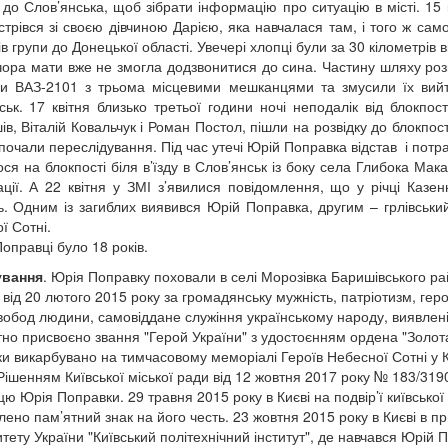
 до Слов’янська, щоб зібрати інформацію про ситуацію в місті. 15 
стрівся зі своєю дівчиною Дарією, яка навчалася там, і того ж са
в групи до Донецької області. Увечері хлопці були за 30 кілометрів в
чора мати вже не змогла додзвонитися до сина. Частину шляху роз
и ВАЗ-2101 з трьома місцевими мешканцями та змусили їх вийти 
ськ. 17 квітня близько третьої години ночі неподалік від блокпо
ів, Віталій Ковальчук і Роман Постол, пішли на розвідку до блокпост
почали переслідування. Під час утечі Юрій Поправка відстав і потр
ося на блокпості біля в’їзду в Слов’янськ із боку села Глибока Мак
ції. А 22 квітня у ЗМІ з’явилися повідомлення, що у річці Казен
ь. Одним із загиблих виявився Юрій Поправка, другим – грлівськ
ї Сотні.
Поправці було 18 років.
вання
. Юрія Поправку поховали в селі Морозівка Баришівського р
 від 20 лютого 2015 року за громадянську мужність, патріотизм, гер
свобод людини, самовіддане служіння українському народу, виявлені 
но присвоєно звання "Герой України" з удостоєнням ордена "Золота 
и викарбувано на тимчасовому меморіалі Героїв Небесної Сотні у Ки
 Рішенням Київської міської ради від 12 жовтня 2017 року № 183/3
ю Юрія Поправки. 29 травня 2015 року в Києві на подвір’ї київської 
лено пам’ятний знак на його честь. 23 жовтня 2015 року в Києві в п
итету України "Київський політехнічний інститут", де навчався Юрій