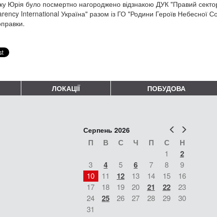
ку Юрія було посмертно нагороджено відзнакою ДУК "Правий сектор"
arency International Україна" разом із ГО "Родини Героїв Небесної С
правки.
ЛОКАЦІЇ
ПОБУДОВА
Попер
Наст
Серпень 2026
П
В
С
Ч
П
С
Н
1
2
3
4
5
6
7
8
9
10
11
12
13
14
15
16
17
18
19
20
21
22
23
24
25
26
27
28
29
30
31