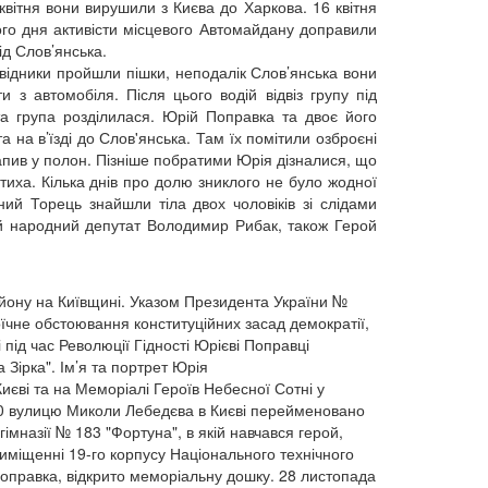
квітня вони вирушили з Києва до Харкова. 16 квітня
мого дня активісти місцевого Автомайдану доправили
ід Слов’янська.
відники пройшли пішки, неподалік Слов’янська вони
з автомобіля. Після цього водій відвіз групу під
ста група розділилася. Юрій Поправка та двоє його
а на в’їзді до Слов'янська. Там їх помітили озброєні
апив у полон. Пізніше побратими Юрія дізналися, що
атиха. Кілька днів про долю зниклого не було жодної
ний Торець знайшли тіла двох чоловіків зі слідами
ий народний депутат Володимир Рибак, також Герой
айону на Київщині. Указом Президента України №
оїчне обстоювання конституційних засад демократії,
під час Революції Гідності Юрієві Поправці
Зірка". Ім’я та портрет Юрія
єві та на Меморіалі Героїв Небесної Сотні у
190 вулицю Миколи Лебедєва в Києві перейменовано
гімназії № 183 "Фортуна", в якій навчався герой,
риміщенні 19-го корпусу Національного технічного
 Поправка, відкрито меморіальну дошку. 28 листопада