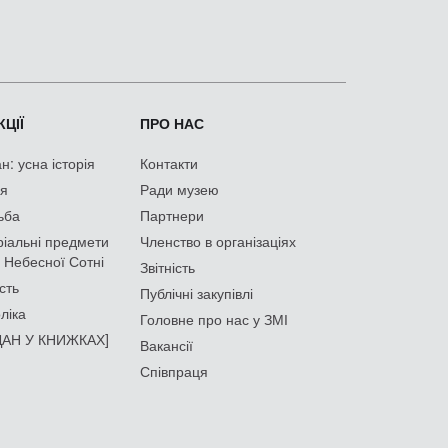
ЦІЇ
ПРО НАС
: усна історія
Контакти
ія
Ради музею
ьба
Партнери
іальні предмети
Членство в організаціях
 Небесної Сотні
Звітність
сть
Публічні закупівлі
ліка
Головне про нас у ЗМІ
АН У КНИЖКАХ]
Вакансії
Співпраця