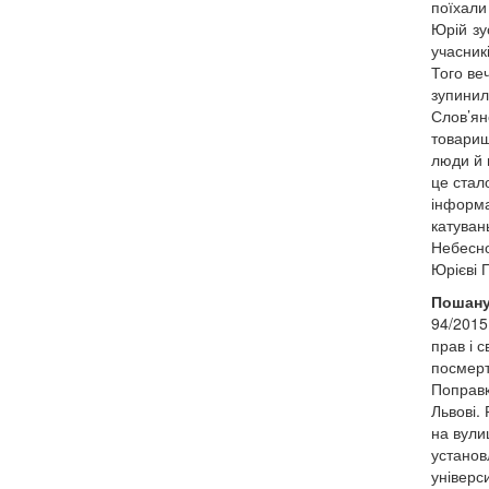
поїхали
Юрій зу
учасникі
Того ве
зупинил
Слов’ян
товариш
люди й 
це стал
інформа
катуван
Небесно
Юрієві 
Пошану
94/2015
прав і 
посмерт
Поправк
Львові.
на вулиц
установ
універс