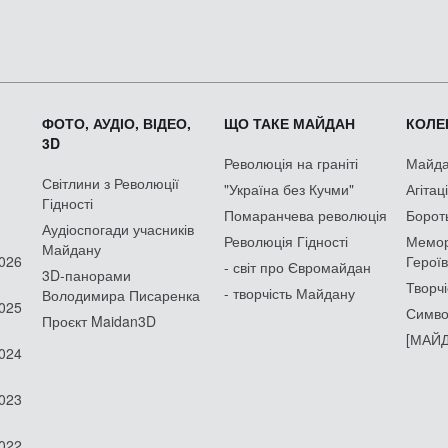
ФОТО, АУДІО, ВІДЕО,
ЩО ТАКЕ МАЙДАН
КОЛЕК
3D
Революція на граніті
Майдан
Світлини з Революції
"Україна без Кучми"
Агітац
Гідності
Помаранчева революція
Борот
Аудіоспогади учасників
Революція Гідності
Мемор
Майдану
2026
Героїв
- світ про Євромайдан
3D-панорами
Творчі
- творчість Майдану
Володимира Писаренка
2025
Симво
Проєкт Maidan3D
[МАЙД
2024
2023
2022