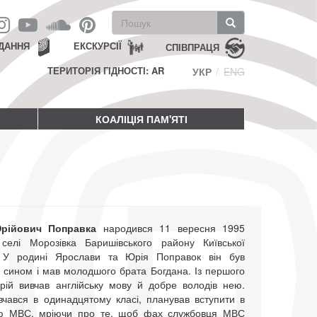
Пошукова
форма
Пошук
ДАННЯ
ЕКСКУРСІЇ
СПІВПРАЦЯ
ТЕРИТОРІЯ ГІДНОСТІ: AR
УКР
ENG
КОАЛІЦІЯ ПАМ'ЯТІ
рійович Поправка
народився 11 вересня 1995
селі Морозівка Баришівського району Київської
. У родині Ярослави та Юрія Поправок він був
 сином і мав молодшого брата Богдана. Із першого
рій вивчав англійську мову й добре володів нею.
вчався в одинадцятому класі, планував вступити в
ю МВС, мріючи про те, щоб фах службовця МВС