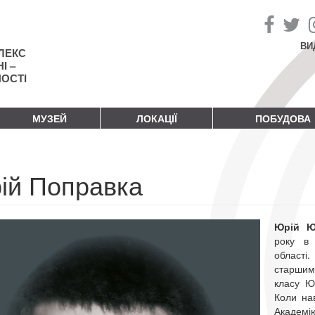
ВИ
ЛЕКС
І –
НОСТІ
МУЗЕЙ
ЛОКАЦІЇ
ПОБУДОВА
ій Поправка
Юрій Ю
року в 
області
старшим
класу Ю
Коли на
Академі