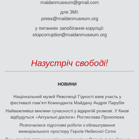
maidanmuseum@gmail.com
для ЗМІ:
press@maidanmuseum.org
у питаннях запобігання корупції:
stopcorruption@maidanmuseum.org
Назустріч свободі!
НОВИНИ
Національний музей Революції Гідності взяв участь у
фестивалі пам'яті Коменданта Майдану Андрія Парубія
Найважливіші виклики сучасності у відкритій розмові. У Києві
відбудуться «Актуальні діалоги» Ростислава Прокопюка
Розпочалися підготовчі роботи з облаштування
меморіального простору Героїв Небесної Сотні