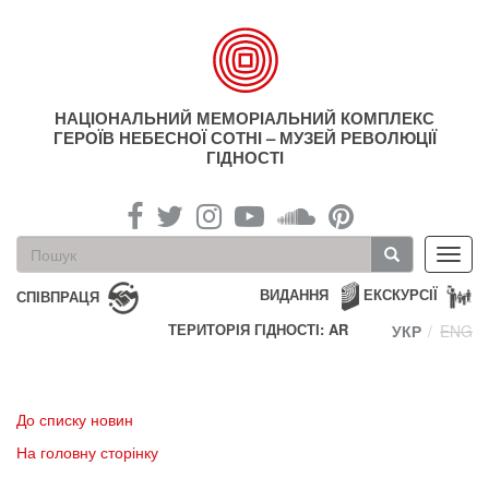
Перейти
до
основного
матеріалу
НАЦІОНАЛЬНИЙ МЕМОРІАЛЬНИЙ КОМПЛЕКС
ГЕРОЇВ НЕБЕСНОЇ СОТНІ – МУЗЕЙ РЕВОЛЮЦІЇ
ГІДНОСТІ
Пошукова
Toggl
форма
navig
Пошук
ВИДАННЯ
ЕКСКУРСІЇ
СПІВПРАЦЯ
ТЕРИТОРІЯ ГІДНОСТІ: AR
УКР
ENG
До списку новин
На головну сторінку