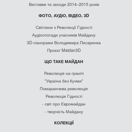
Виставки та заходи 2014–2015 років
ФОТО, АУДІО, ВІДЕО, 3D
Світлини з Революції Гідності
Аудіоспогади учасників Майдану
3D-панорами Володимира Писаренка
Проєкт Maidan3D
ЩО ТАКЕ МАЙДАН
Революція на граніті
"Україна без Кучми"
Помаранчева революція
Революція Гідності
- світ про Євромайдан
- творчість Майдану
КОЛЕКЦІЇ