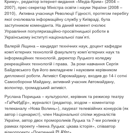
Криму», редактор інтернет-видання «Медіа-Крим» (2004 –
2007), прес-секретар Міністра освіти і науки України (2008 –
2010), Активна учасниця Революції Гідності, протягом перебігу
якої очолювала інформаційну службу у Київраді, була
заступником коменданта. На даний момент очолює
Управління популяризаційно-просвітницької роботи в
Українському інституті національної пам’яті.
Валерій Ліщина – кандидат технічних наук, доцент кафедри
комп’ютерних технологій факультету комп’ютерних наук та
інформаційних технологій, директор Луцького коледжу
рекреаційних технологій і права. За роки навчання Сергія
Байдовського був його викладачем і науковим керівником
дипломної роботи. Активіст Євромайдану, входив до 14-ї сотні
Самооборони Майдану, активний учасник Автомайдану,
волонтер, громадський активіст.
Руслана Порицька – культуролог, керівник та режисер театру
«ГаРмИдЕр», журналіст (редактор, згодом – коментатор
телеканалу «Нова Волинь»), лауреат телевізійних конкурсів (як
автор і сценарист), член Національної спілки журналістів
України, автор двох промороликів Луцька та 7-ми роликів у
рамках проекту «Імена Луцька: цікава історія», співавтор
відеопроекту «Поетичний PLAYer».