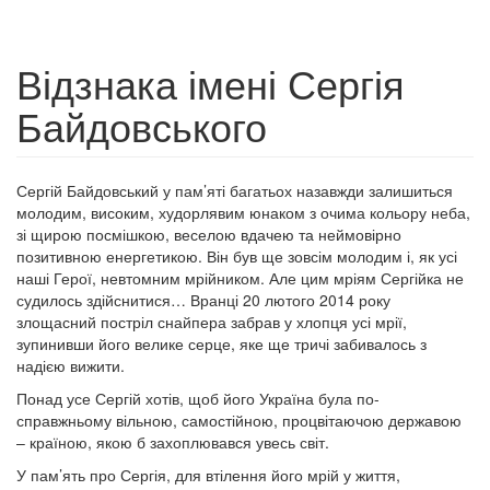
Відзнака імені Сергія
Байдовського
Сергій Байдовський у пам’яті багатьох назавжди залишиться
молодим, високим, худорлявим юнаком з очима кольору неба,
зі щирою посмішкою, веселою вдачею та неймовірно
позитивною енергетикою. Він був ще зовсім молодим і, як усі
наші Герої, невтомним мрійником. Але цим мріям Сергійка не
судилось здійснитися… Вранці 20 лютого 2014 року
злощасний постріл снайпера забрав у хлопця усі мрії,
зупинивши його велике серце, яке ще тричі забивалось з
надією вижити.
Понад усе Сергій хотів, щоб його Україна була по-
справжньому вільною, самостійною, процвітаючою державою
– країною, якою б захоплювався увесь світ.
У пам’ять про Сергія, для втілення його мрій у життя,