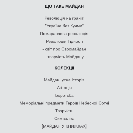
ЩО ТАКЕ МАЙДАН
Революція на граніті
"Україна без Кучми"
Помаранчева революція
Революція Гідності
- світ про Євромайдан
- творчість Майдану
КОЛЕКЦІЇ
Майдан: усна історія
Агітація
Боротьба
Меморіальні предмети Героїв Небесної Сотні
Творчість
Символіка
[МАЙДАН У КНИЖКАХ]