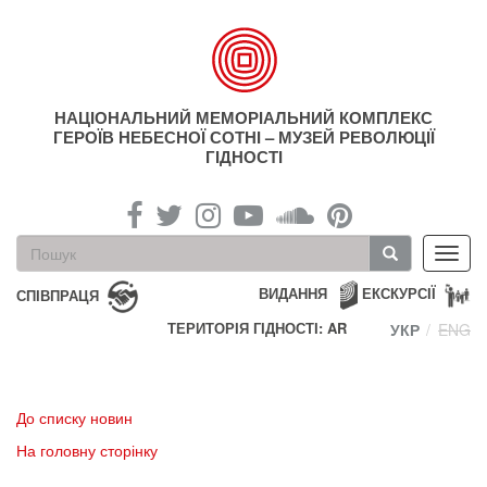
Перейти
до
основного
матеріалу
НАЦІОНАЛЬНИЙ МЕМОРІАЛЬНИЙ КОМПЛЕКС
ГЕРОЇВ НЕБЕСНОЇ СОТНІ – МУЗЕЙ РЕВОЛЮЦІЇ
ГІДНОСТІ
Пошукова
Toggl
форма
navig
Пошук
ВИДАННЯ
ЕКСКУРСІЇ
СПІВПРАЦЯ
ТЕРИТОРІЯ ГІДНОСТІ: AR
УКР
ENG
До списку новин
На головну сторінку