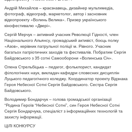
Андрій Михайлов – краєзнавець, дизайнер мультимедіа,
фотограф, відеограф, маркетолог, автор і засновник
відеопроекту «Волинь Велика». Призер українського
кінофестивалю «Двері».
Сергій Мерчук – активний учасник Революції Гідності, член
Національного Альянсу, громадський активіст, боєць полку
«Азов», керівник патрульної поліції м. Рівного. Учасник
багатьох патріотичних заходів та фестивалів. Побратим Сергія
Байдовського з 35 сотні Самооборони «Волинська Січ».
Олена Стрельбіцька – педагог, фольклорист, кандидат
філологічних наук, викладач кафедри словесних дисциплін
Луцького педагогічного коледжу. Координатор проекту Відзнака
Героя Небесної Сотні Сергія Байдовського. Сестра Сергія
Байдовського.
Володимир Бондарчук – голова громадської організації
“Родина Героїв “Небесної Сотні”, син Героя Небесної Сотні
Сергія Бондарчука, спеціаліст з інформаційних технологій та
захисту інформації.
ЦІЛІ КОНКУРСУ