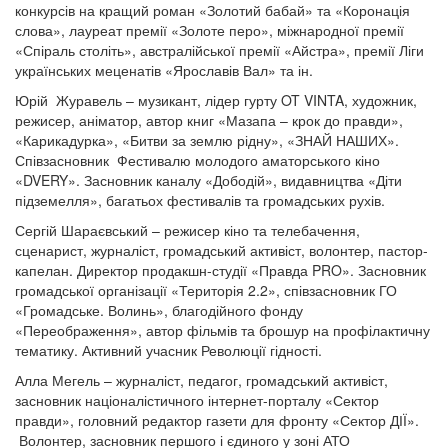
конкурсів на кращий роман «Золотий бабай» та «Коронація
слова», лауреат премії «Золоте перо», міжнародної премії
«Спіраль століть», австралійської премії «Айстра», премії Ліги
українських меценатів «Ярославів Вал» та ін.
Юрій Журавель – музикант, лідер гурту OT VINTA, художник,
режисер, аніматор, автор книг «Мазапа – крок до правди»,
«Карикадурка», «Битви за землю рідну», «ЗНАЙ НАШИХ».
Співзасновник Фестивалю молодого аматорського кіно
«DVERY». Засновник каналу «Дободій», видавництва «Діти
підземелля», багатьох фестивалів та громадських рухів.
Сергій Шараєвський – режисер кіно та телебачення,
сценарист, журналіст, громадський активіст, волонтер, пастор-
капелан. Директор продакшн-студії «Правда PRO». Засновник
громадської організації «Територія 2.2», співзасновник ГО
«Громадське. Волинь», благодійного фонду
«Переображення», автор фільмів та брошур на профілактичну
тематику. Активний учасник Революції гідності.
Алла Мегель – журналіст, педагог, громадський активіст,
засновник націоналістичного інтернет-порталу «Сектор
правди», головний редактор газети для фронту «Сектор ДІЇ».
Волонтер, засновник першого і єдиного у зоні АТО