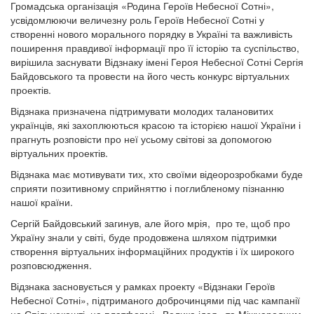
Громадська організація «Родина Героїв Небесної Сотні»,
усвідомлюючи величезну роль Героїв Небесної Сотні у
створенні нового морального порядку в Україні та важливість
поширення правдивої інформації про її історію та суспільство,
вирішила заснувати Відзнаку імені Героя Небесної Сотні Сергія
Байдовського та провести на його честь конкурс віртуальних
проектів.
Відзнака призначена підтримувати молодих талановитих
українців, які захоплюються красою та історією нашої України і
прагнуть розповісти про неї усьому світові за допомогою
віртуальних проектів.
Відзнака має мотивувати тих, хто своїми відеорозробками буде
сприяти позитивному сприйняттю і поглибленому пізнанню
нашої країни.
Сергій Байдовський загинув, але його мрія, про те, щоб про
Україну знали у світі, буде продовжена шляхом підтримки
створення віртуальних інформаційних продуктів і їх широкого
розповсюдження.
Відзнака засновується у рамках проекту «Відзнаки Героїв
Небесної Сотні», підтриманого доброчинцями під час кампанії