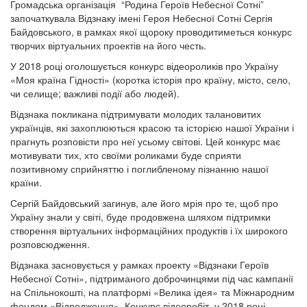
Громадська організація “Родина Героїв Небесної Сотні”
започаткувала Відзнаку імені Героя Небесної Сотні Сергія
Байдовського, в рамках якої щороку проводитиметься конкурс
творчих віртуальних проектів на його честь.
У 2018 році оголошується конкурс відеороликів про Україну
«Моя країна Гідності» (коротка історія про країну, місто, село,
чи селище; важливі події або людей).
Відзнака покликана підтримувати молодих талановитих
українців, які захоплюються красою та історією нашої України і
прагнуть розповісти про неї усьому світові. Цей конкурс має
мотивувати тих, хто своїми роликами буде сприяти
позитивному сприйняттю і поглибленому пізнанню нашої
країни.
Сергій Байдовський загинув, але його мрія про те, щоб про
Україну знали у світі, буде продовжена шляхом підтримки
створення віртуальних інформаційних продуктів і їх широкого
розповсюдження.
Відзнака засновується у рамках проекту «Відзнаки Героїв
Небесної Сотні», підтриманого доброчинцями під час кампанії
на Спільнокошті, на платформі «Велика ідея» та Міжнародним
фондом «Відродження». Конкурс відеоробіт у 2018 році