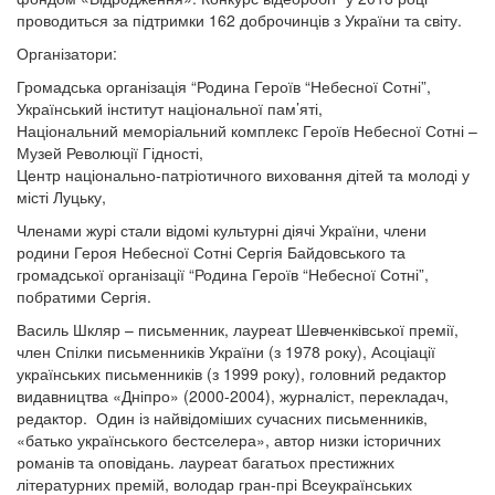
проводиться за підтримки 162 доброчинців з України та світу.
Організатори:
Громадська організація “Родина Героїв “Небесної Сотні”,
Український інститут національної пам’яті,
Національний меморіальний комплекс Героїв Небесної Сотні –
Музей Революції Гідності,
Центр національно-патріотичного виховання дітей та молоді у
місті Луцьку,
Членами журі стали відомі культурні діячі України, члени
родини Героя Небесної Сотні Сергія Байдовського та
громадської організації “Родина Героїв “Небесної Сотні”,
побратими Сергія.
Василь Шкляр – письменник, лауреат Шевченківської премії,
член Спілки письменників України (з 1978 року), Асоціації
українських письменників (з 1999 року), головний редактор
видавництва «Дніпро» (2000-2004), журналіст, перекладач,
редактор. Один із найвідоміших сучасних письменників,
«батько українського бестселера», автор низки історичних
романів та оповідань. лауреат багатьох престижних
літературних премій, володар гран-прі Всеукраїнських