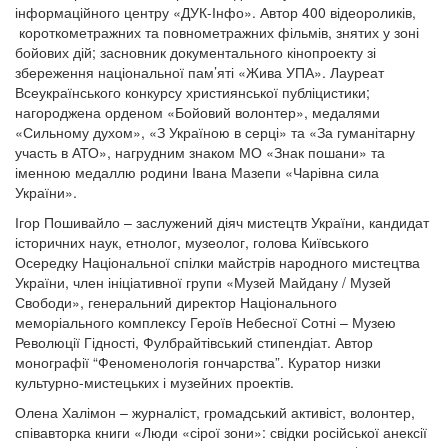
інформаційного центру «ДУК-Інфо». Автор 400 відеороликів,
короткометражних та повнометражних фільмів, знятих у зоні
бойових дій; засновник документального кінопроекту зі
збереження національної пам’яті «Жива УПА». Лауреат
Всеукраїнського конкурсу християнської публіцистики;
нагороджена орденом «Бойовий волонтер», медалями
«Сильному духом», «З Україною в серці» та «За гуманітарну
участь в АТО», нагрудним знаком МО «Знак пошани» та
іменною медаллю родини Івана Мазепи «Чарівна сила
України».
Ігор Пошивайло – заслужений діяч мистецтв України, кандидат
історичних наук, етнолог, музеолог, голова Київського
Осередку Національної спілки майстрів народного мистецтва
України, член ініціативної групи «Музей Майдану / Музей
Свободи», генеральний директор Національного
меморіального комплексу Героїв Небесної Сотні – Музею
Революції Гідності, Фулбрайтівський стипендіат. Автор
монографії “Феноменологія гончарства”. Куратор низки
культурно-мистецьких і музейних проектів.
Олена Халімон – журналіст, громадський активіст, волонтер,
співавторка книги «Люди «сірої зони»: свідки російської анексії