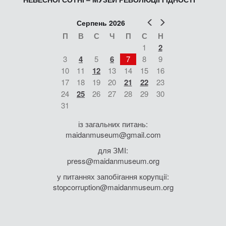
Попер
Наст
Серпень 2026
П
В
С
Ч
П
С
Н
1
2
3
4
5
6
7
8
9
10
11
12
13
14
15
16
17
18
19
20
21
22
23
24
25
26
27
28
29
30
31
із загальних питань:
maidanmuseum@gmail.com
для ЗМІ:
press@maidanmuseum.org
у питаннях запобігання корупції:
stopcorruption@maidanmuseum.org