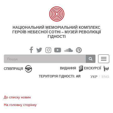
Перейти
до
основного
матеріалу
НАЦІОНАЛЬНИЙ МЕМОРІАЛЬНИЙ КОМПЛЕКС
ГЕРОЇВ НЕБЕСНОЇ СОТНІ – МУЗЕЙ РЕВОЛЮЦІЇ
ГІДНОСТІ
Пошукова
Toggl
форма
navig
Пошук
ВИДАННЯ
ЕКСКУРСІЇ
СПІВПРАЦЯ
ТЕРИТОРІЯ ГІДНОСТІ: AR
УКР
ENG
До списку новин
На головну сторінку