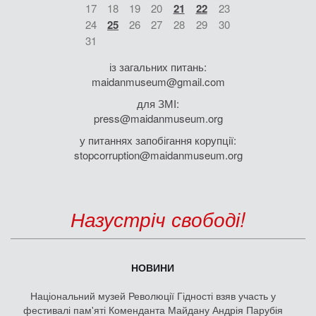
17
18
19
20
21
22
23
24
25
26
27
28
29
30
31
із загальних питань:
maidanmuseum@gmail.com
для ЗМІ:
press@maidanmuseum.org
у питаннях запобігання корупції:
stopcorruption@maidanmuseum.org
Назустріч свободі!
НОВИНИ
Національний музей Революції Гідності взяв участь у
фестивалі пам'яті Коменданта Майдану Андрія Парубія