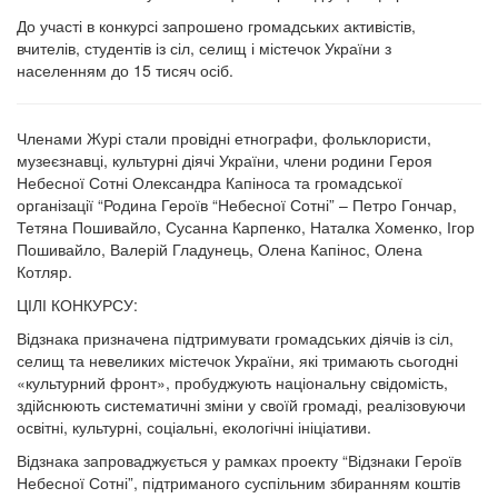
До участі в конкурсі запрошено громадських активістів,
вчителів, студентів із сіл, селищ і містечок України з
населенням до 15 тисяч осіб.
Членами Журі стали провідні етнографи, фольклористи,
музеєзнавці, культурні діячі України, члени родини Героя
Небесної Сотні Олександра Капіноса та громадської
організації “Родина Героїв “Небесної Сотні” – Петро Гончар,
Тетяна Пошивайло, Сусанна Карпенко, Наталка Хоменко, Ігор
Пошивайло, Валерій Гладунець, Олена Капінос, Олена
Котляр.
ЦІЛІ КОНКУРСУ:
Відзнака призначена підтримувати громадських діячів із сіл,
селищ та невеликих містечок України, які тримають сьогодні
«культурний фронт», пробуджують національну свідомість,
здійснюють систематичні зміни у своїй громаді, реалізовуючи
освітні, культурні, соціальні, екологічні ініціативи.
Відзнака запроваджується у рамках проекту “Відзнаки Героїв
Небесної Сотні”, підтриманого суспільним збиранням коштів