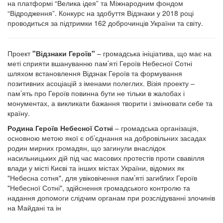
на платформі “Велика ідея” та Міжнародним фондом
“Відродження”. Конкурс на здобуття Відзнаки у 2018 році
проводиться за підтримки 162 доброчинців України та світу.
Проект
"Відзнаки Героїв"
– громадська ініціатива, що має на
меті сприяти вшануванню пам’яті Героїв Небесної Сотні
шляхом встановлення Відзнак Героїв та формування
позитивних асоціацій з іменами полеглих. Візія проекту –
пам’ять про Героїв повинна бути не тільки в жалобах і
монументах, а викликати бажання творити і змінювати себе та
країну.
Родина Героїв Небесної Сотні
– громадська організація,
основною метою якої є об’єднання на добровільних засадах
родин мирних громадян, що загинули внаслідок
насильницьких дій під час масових протестів проти свавілля
влади у місті Києві та інших містах України, відомих як
"Небесна сотня", для увіковічення пам’яті загиблих Героїв
"Небесної Сотні", здійснення громадського контролю та
надання допомоги слідчим органам при розслідуванні злочинів
на Майдані та ін