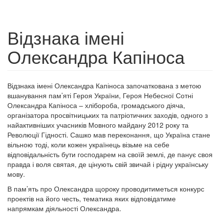
Відзнака імені
Олександра Капіноса
Відзнака імені Олександра Капіноса започаткована з метою
вшанування пам’яті Героя України, Героя Небесної Сотні
Олександра Капіноса – хлібороба, громадського діяча,
організатора просвітницьких та патріотичних заходів, одного з
найактивніших учасників Мовного майдану 2012 року та
Революції Гідності. Сашко мав переконання, що Україна стане
вільною тоді, коли кожен українець візьме на себе
відповідальність бути господарем на своїй землі, де панує своя
правда і воля святая, де цінують свій звичай і рідну українську
мову.
В пам’ять про Олександра щороку проводитиметься конкурс
проектів на його честь, тематика яких відповідатиме
напрямкам діяльності Олександра.