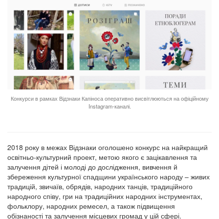
Конкурси в рамках Відзнаки Капіноса оперативно висвітлюються на офіційному
Instagram-каналі.
2018 року в межах Відзнаки оголошено конкурс на найкращий
освітньо-культурний проект, метою якого є зацікавлення та
залучення дітей і молоді до дослідження, вивчення й
збереження культурної спадщини українського народу – живих
традицій, звичаїв, обрядів, народних танців, традиційного
народного співу, гри на традиційних народних інструментах,
фольклору, народних ремесел, а також підвищення
обізнаності та залучення місцевих громад у цій сфері.