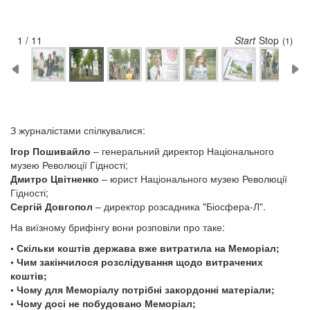
2 / 11
Start
Stop
(5)
З журналістами спілкувалися:
Ігор Пошивайло
– генеральний директор Національного
музею Революції Гідності;
Дмитро Цвітненко
– юрист Національного музею Революції
Гідності;
Сергій Довгопол
– директор розсадника "Біосфера-Л".
На виїзному брифінгу вони розповіли про таке:
• Скільки коштів держава вже витратила на Меморіал;
• Чим закінчилося розслідування щодо витрачених
коштів;
• Чому для Меморіалу потрібні закордонні матеріали;
• Чому досі не побудовано Меморіал;