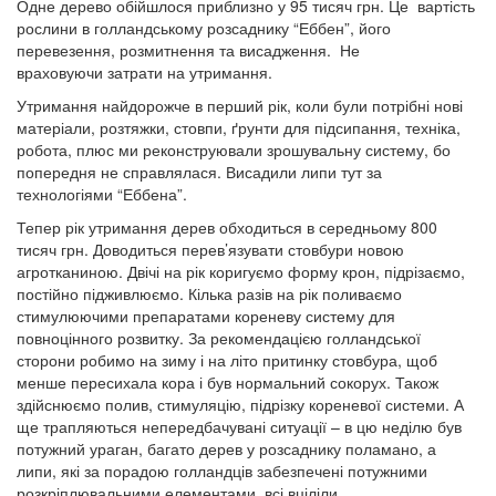
Одне дерево обійшлося приблизно у 95 тисяч грн. Це вартість
рослини в голландському розсаднику “Еббен”, його
перевезення, розмитнення та висадження. Не
враховуючи затрати на утримання.
Утримання найдорожче в перший рік, коли були потрібні нові
матеріали, розтяжки, стовпи, ґрунти для підсипання, техніка,
робота, плюс ми реконструювали зрошувальну систему, бо
попередня не справлялася. Висадили липи тут за
технологіями “Еббена”.
Тепер рік утримання дерев обходиться в середньому 800
тисяч грн. Доводиться перев’язувати стовбури новою
агротканиною. Двічі на рік коригуємо форму крон, підрізаємо,
постійно підживлюємо. Кілька разів на рік поливаємо
стимулюючими препаратами кореневу систему для
повноцінного розвитку. За рекомендацією голландської
сторони робимо на зиму і на літо притинку стовбура, щоб
менше пересихала кора і був нормальний сокорух. Також
здійснюємо полив, стимуляцію, підрізку кореневої системи. А
ще трапляються непередбачувані ситуації – в цю неділю був
потужний ураган, багато дерев у розсаднику поламано, а
липи, які за порадою голландців забезпечені потужними
розкріплювальними елементами, всі вціліли.