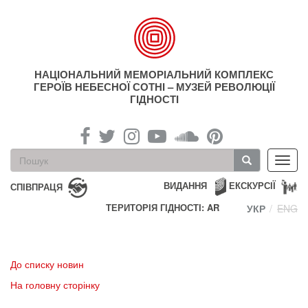
Перейти
до
основного
матеріалу
НАЦІОНАЛЬНИЙ МЕМОРІАЛЬНИЙ КОМПЛЕКС
ГЕРОЇВ НЕБЕСНОЇ СОТНІ – МУЗЕЙ РЕВОЛЮЦІЇ
ГІДНОСТІ
Пошукова
Toggl
форма
navig
Пошук
ВИДАННЯ
ЕКСКУРСІЇ
СПІВПРАЦЯ
ТЕРИТОРІЯ ГІДНОСТІ: AR
УКР
ENG
До списку новин
На головну сторінку