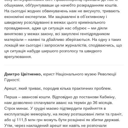
обшуками, обґрунтувавши це начебто розкраданням коштів.
На сьогодні жодних обвинувачень нам не висунуто, тривають
економічні експертизи. Ми зацікавлені в об’єктивному і
швидкому розслідуванні в межах цього кримінального
провадження, адже ця ситуація нас обурює – ми діяли
винятково у межах закону, всі закуплені генпідрядником
матеріали – наявні та дбайливо зберігаються. На одну з таких
локацій ми сьогодні і запросили журналістів, сподіваючись, що
ця ситуація набуде ширшого розголосу та швидкого
врегулювання.
Дмитро Цвітненко,
юрист Національного музею Революції
Гідності:
Арешт, який триває, породив кілька практичних проблем.
Перша – авансові кошти. Відповідно до постанови Кабміну,
нам дозволено сплачувати аванс на термін до 36 місяців.
Строк минає. У грудні маємо підтвердити прийняття в
експлуатацію меморіалу, на якому розташовані липи та граніт,
або ці 111,5 млн грн можуть бути розцінені як збитки державі.
Утім, через накладений арешт ми навіть не розпочали