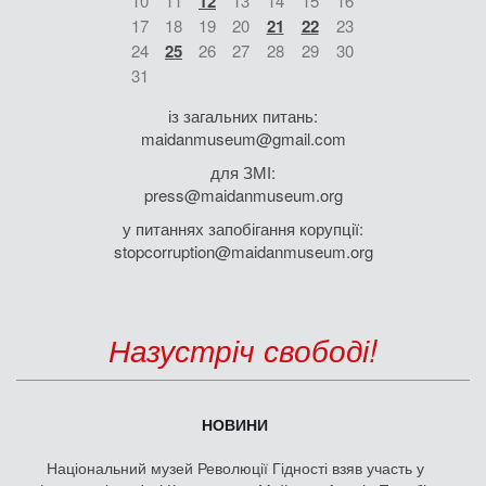
10
11
12
13
14
15
16
17
18
19
20
21
22
23
24
25
26
27
28
29
30
31
із загальних питань:
maidanmuseum@gmail.com
для ЗМІ:
press@maidanmuseum.org
у питаннях запобігання корупції:
stopcorruption@maidanmuseum.org
Назустріч свободі!
НОВИНИ
Національний музей Революції Гідності взяв участь у