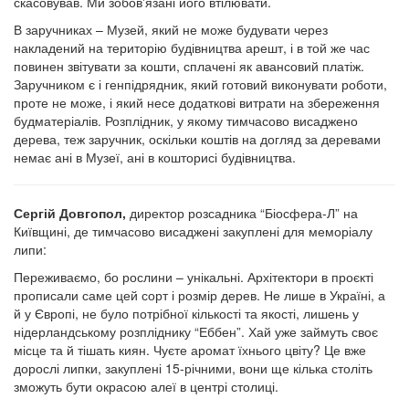
скасовував. Ми зобов'язані його втілювати.
В заручниках – Музей, який не може будувати через
накладений на територію будівництва арешт, і в той же час
повинен звітувати за кошти, сплачені як авансовий платіж.
Заручником є і генпідрядник, який готовий виконувати роботи,
проте не може, і який несе додаткові витрати на збереження
будматеріалів. Розплідник, у якому тимчасово висаджено
дерева, теж заручник, оскільки коштів на догляд за деревами
немає ані в Музеї, ані в кошторисі будівництва.
Сергій Довгопол,
директор розсадника “Біосфера-Л” на
Київщині, де тимчасово висаджені закуплені для меморіалу
липи:
Переживаємо, бо рослини – унікальні. Архітектори в проєкті
прописали саме цей сорт і розмір дерев. Не лише в Україні, а
й у Європі, не було потрібної кількості та якості, лишень у
нідерландському розпліднику “Еббен”. Хай уже займуть своє
місце та й тішать киян. Чуєте аромат їхнього цвіту? Це вже
дорослі липки, закуплені 15-річними, вони ще кілька століть
зможуть бути окрасою алеї в центрі столиці.