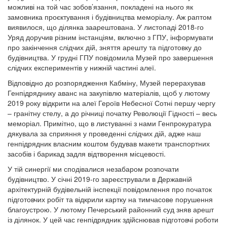
можливі на той час зобов’язання, покладені на нього як
замовника проєктування і будівництва меморіалу. Аж раптом
виявилося, що ділянка заарештована. У листопаді 2018-го
Уряд доручив різним інстанціям, включно з ГПУ, інформувати
про закінчення слідчих дій, зняття арешту та підготовку до
будівництва. У грудні ГПУ повідомила Музей про завершення
слідчих експериментів у нижній частині алеї.
Відповідно до розпорядження Кабміну, Музей перерахував
Генпідряднику аванс на закупівлю матеріалів, щоб у лютому
2019 року відкрити на алеї Героїв Небесної Сотні першу чергу
– гранітну стелу, а до річниці початку Революції Гідності – весь
меморіал. Примітно, що в листуванні з нами Генпрокуратура
дякувала за сприяння у проведенні слідчих дій, адже наш
генпідрядник власним коштом будував макети транспортних
засобів і барикад задля відтворення місцевості.
У тій синергії ми сподівалися незабаром розпочати
будівництво. У січні 2019-го зареєстрували в Державній
архітектурній будівельній інспекції повідомлення про початок
підготовчих робіт та відкрили картку на тимчасове порушення
благоустрою. У лютому Печерський районний суд зняв арешт
із ділянок. У цей час генпідрядник здійснював підготовчі роботи