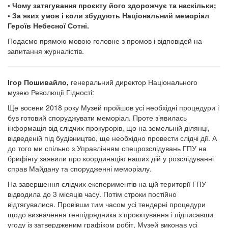
• Чому затягування проєкту його здорожчує та наскільки;
• За яких умов і коли збудують Національний меморіал
Героїв Небесної Сотні.
Подаємо прямою мовою головне з промов і відповідей на
запитання журналістів.
Ігор Пошивайло,
генеральний директор Національного
музею Революції Гідності:
Ще восени 2018 року Музей пройшов усі необхідні процедури і
був готовий споруджувати меморіал. Проте з’явилась
інформація від слідчих прокурорів, що на земельній ділянці,
відведеній під будівництво, ще необхідно провести слідчі дії. А
до того ми спільно з Управлінням спецрозслідувань ГПУ на
брифінгу заявили про координацію наших дій у розслідуванні
справ Майдану та спорудженні меморіалу.
На завершення слідчих експериментів на цій території ГПУ
відводила до 3 місяців часу. Потім строки постійно
відтягувалися. Провівши тим часом усі тендерні процедури
щодо визначення генпідрядника з проєктування і підписавши
угоду із затвердженим графіком робіт, Музей виконав усі