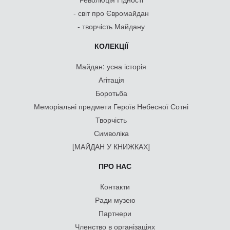
- світ про Євромайдан
- творчість Майдану
КОЛЕКЦІЇ
Майдан: усна історія
Агітація
Боротьба
Меморіальні предмети Героїв Небесної Сотні
Творчість
Символіка
[МАЙДАН У КНИЖКАХ]
ПРО НАС
Контакти
Ради музею
Партнери
Членство в організаціях