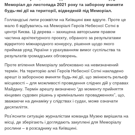
Меморіал до листопада 2021 року та заборону вчиняти
будь-які дії на території, відведеній під Меморіал.
Голландські липи розквітли на Київщині вже вдруге. Проте це
мало б відбуватись на Меморіалі Героїв Небесної Сотні в
центрі Києва. Ці дерева – захищена авторським правом
частина архітектурного проєкту, обраного за результатами
відкритого міжнародного конкурсу, рішення щодо якого
приймав уряд України з урахуванням вимог суспільства та
результатів громадських обговорень.
Проте втілення Меморіалу заблоковано на невизначений
термін. На територію алеї Героїв Небесної Сотні накладено
арешт із забороною вчиняти будь-які дії, що змінюють рельєф
місцевості – для можливості проведення слідчих дій у справах
Майдану. Термін арешту визначено “до моменту прийняття
кінцевих судових рішень у кримінальних провадженнях”, що,
зважаючи на динаміку у слідствах і судах, може означати
десятиліття.
Роз’яснити ситуацію журналістам команда Музею вирішила на
місці, де зберігають і доглядають закуплені для Меморіалу
рослини – в розсаднику на Київщині.