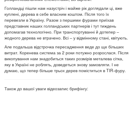
Голландці пішли нам назустріч і майже рік доглядали ці, вже
куплені, дерева в себе власним коштом. Після того їх
перевезли в Україну. Разом з першими фурами приїхав
представник наших голландських партнерів і тут тиждень
допомагав технологічно. При транспортуванні й дотепер –
жодного дерева не втрачено. Всі – у відмінному стані, квітують.
Але подальша відстрочка пересадження веде до ще більших
витрат. Коренева система за 2 роки потужно розрослася. Після
викопування нам знадобиться таких розмірів металева сітка,
яку в Україні не роблять, доведеться знову замовляти. І не
думаю, що тепер більше трьох дерев поміститься в TIR-фуру.
Також до вашої уваги відеозапис брифінгу: