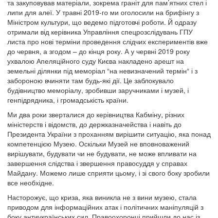
та закуповував матеріали, зокрема граніт для пам’ятних стел і
липи для алеї. У травні 2019-го ми оголосили на брифінгу з
Міністром культури, що ведемо підготовчі роботи. Й одразу
отримали від керівника Управління спецрозслідувань ГПУ
листа про нові терміни проведення слідчих експериментів вже
до червня, а згодом – до кінця року. А у червні 2019 року
ухвалою Апеляційного суду Києва накладено арешт на
земельні ділянки під меморіал “на невизначений термін“ і з
забороною вчиняти там будь-які дії. Це заблокувало
будівництво меморіалу, зробивши заручниками і музей, і
генпідрядника, і громадськість країни.
Ми два роки зверталися до керівництва Кабміну, різних
міністерств і відомств, до держказначейства і навіть до
Президента України з проханням вирішити ситуацію, яка понад
компетенцією Музею. Оскільки Музей не вповноважений
вирішувати, будувати чи не будувати, не може впливати на
завершення слідства і звершення правосуддя у справах
Майдану. Можемо лише сприяти цьому, і зі свого боку зробили
все необхідне.
Насторожує, що криза, яка виникла не з вини музею, стала
приводом для інформаційних атак і політичних маніпуляцій з
боку антиукраїнських сил. Правоохоронці прийшли до нас із