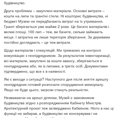
будівництво.
Друга проблема – закуплені матеріали. Основні витрати –
кошти на липи та гранітні стели. Ні кошторис будівництва, ні
бюджет Музею не передбачають витрат на їх утримання.
Граніт зберігається уже майже 2 роки. Це багато матеріалів і
великі площі. 100 лип – теж, ви бачите, скільки займають
місця. І затратна не лише територія зберігання. За деревами
постійно доглядають – це теж витрати.
Щодо матеріалів і спекуляцій. Ми тримаємо на контролі
комунікацію з генпідрядником. За результатом інвентаризації,
всі матеріали, закуплені за кошти авансу, зберігаються в
генпідрядника або, як із липами, в третіх осіб. Документами
підтверджено, що все є в наявності.
Які є виходи з ситуації? Наступного дня після зняття арешту
генпідрядник готовий розпочати спорудження меморіалу.
Якщо не буде цього, загрози стануть реальністю.
Незважаючи на арешт ділянки, Музей є замовником
будівництва згідно з розпорядженням Кабінету Міністрів.
Архітектурний проєкт теж затверджено Кабміном. Ніхто в нас ці
функції не забирав, а будівництво не консервував і не