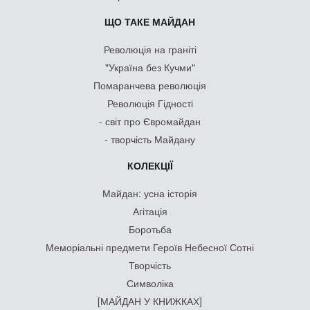
ЩО ТАКЕ МАЙДАН
Революція на граніті
"Україна без Кучми"
Помаранчева революція
Революція Гідності
- світ про Євромайдан
- творчість Майдану
КОЛЕКЦІЇ
Майдан: усна історія
Агітація
Боротьба
Меморіальні предмети Героїв Небесної Сотні
Творчість
Символіка
[МАЙДАН У КНИЖКАХ]