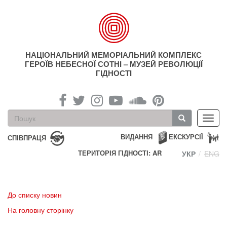
Перейти
до
основного
матеріалу
НАЦІОНАЛЬНИЙ МЕМОРІАЛЬНИЙ КОМПЛЕКС
ГЕРОЇВ НЕБЕСНОЇ СОТНІ – МУЗЕЙ РЕВОЛЮЦІЇ
ГІДНОСТІ
Пошукова
Toggl
форма
navig
Пошук
ВИДАННЯ
ЕКСКУРСІЇ
СПІВПРАЦЯ
ТЕРИТОРІЯ ГІДНОСТІ: AR
УКР
ENG
До списку новин
На головну сторінку