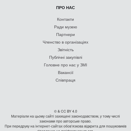
ПРО НАС
Контакти
Ради музею
Партнери
Членство в організаціях
Звітність
Публічні закупівлі
Головне про нас у ЗМІ
Вакансії
Співпраця
© & CC BY 4.0
Матеріали на цьому сайті захищені законодавством, у тому числі
законами про авторське право.
При передруку на iнтернет-сайтах обов’язкова відкрита для пошуковиків
гiперланка на maidanmuseum.org.