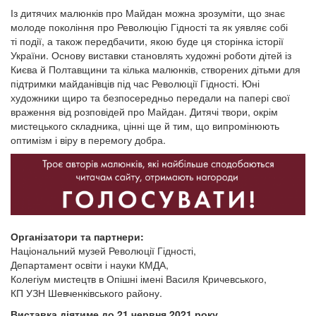
Із дитячих малюнків про Майдан можна зрозуміти, що знає
молоде покоління про Революцію Гідності та як уявляє собі
ті події, а також передбачити, якою буде ця сторінка історії
України. Основу виставки становлять художні роботи дітей із
Києва й Полтавщини та кілька малюнків, створених дітьми для
підтримки майданівців під час Революції Гідності. Юні
художники щиро та безпосередньо передали на папері свої
враження від розповідей про Майдан. Дитячі твори, окрім
мистецького складника, цінні ще й тим, що випромінюють
оптимізм і віру в перемогу добра.
Організатори та партнери:
Національний музей Революції Гідності,
Департамент освіти і науки КМДА,
Колегіум мистецтв в Опішні імені Василя Кричевського,
КП УЗН Шевченківського району.
Виставка діятиме до 21 червня 2021 року.