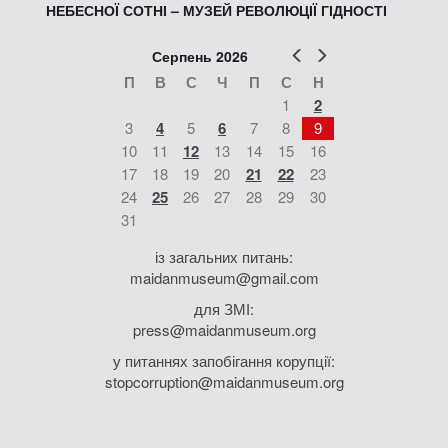
НЕБЕСНОЇ СОТНІ – МУЗЕЙ РЕВОЛЮЦІЇ ГІДНОСТІ
Попер
Наст
Серпень 2026
П
В
С
Ч
П
С
Н
1
2
3
4
5
6
7
8
9
10
11
12
13
14
15
16
17
18
19
20
21
22
23
24
25
26
27
28
29
30
31
із загальних питань:
maidanmuseum@gmail.com
для ЗМІ:
press@maidanmuseum.org
у питаннях запобігання корупції:
stopcorruption@maidanmuseum.org