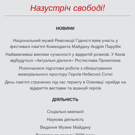
Назустріч свободі!
НОВИНИ
Національний музей Революції Гідності взяв участь у
фестивалі пам'яті Коменданта Майдану Андрія Парубія
Найважливіші виклики сучасності у відкритій розмові. У Києві
відбудуться «Актуальні діалоги» Ростислава Прокопюка
Розпочалися підготовчі роботи з облаштування
меморіального простору Героїв Небесної Сотні
День памʼяті страчених під час теракту в Оленівці: прийди на
відкриття виставки та вшануй героїв
ДІЯЛЬНІСТЬ
Соціальні кампанії
Наукова діяльність
Видання Музею Майдану
Виставки та заходи 2026 року