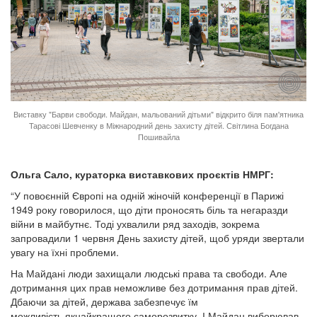
Виставку "Барви свободи. Майдан, мальований дітьми" відкрито біля пам'ятника
Тарасові Шевченку в Міжнародний день захисту дітей. Світлина Богдана
Пошивайла
Ольга Сало, кураторка виставкових проєктів НМРГ:
“У повоєнній Європі на одній жіночій конференції в Парижі
1949 року говорилося, що діти проносять біль та негаразди
війни в майбутнє. Тоді ухвалили ряд заходів, зокрема
запровадили 1 червня День захисту дітей, щоб уряди звертали
увагу на їхні проблеми.
На Майдані люди захищали людські права та свободи. Але
дотримання цих прав неможливе без дотримання прав дітей.
Дбаючи за дітей, держава забезпечує їм
можливість якнайкращого саморозвитку. І Майдан виборював