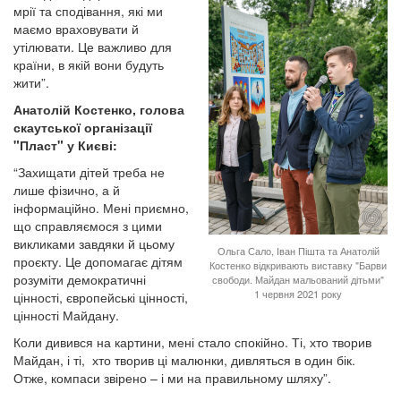
мрії та сподівання, які ми
маємо враховувати й
утілювати. Це важливо для
країни, в якій вони будуть
жити”.
Анатолій Костенко, голова
скаутської організації
"Пласт" у Києві:
“Захищати дітей треба не
лише фізично, а й
інформаційно. Мені приємно,
що справляємося з цими
викликами завдяки й цьому
Ольга Сало, Іван Пішта та Анатолій
проєкту. Це допомагає дітям
Костенко відкривають виставку "Барви
розуміти демократичні
свободи. Майдан мальований дітьми"
1 червня 2021 року
цінності, європейські цінності,
цінності Майдану.
Коли дивився на картини, мені стало спокійно. Ті, хто творив
Майдан, і ті, хто творив ці малюнки, дивляться в один бік.
Отже, компаси звірено – і ми на правильному шляху”.