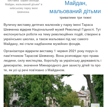
Майдан,
Виставка "Барви свободи.
Майдан, мальований дітьми" в
київському парку імені
мальований дітьми
Шевченка
триватиме три тижні
Вуличну виставку дитячих малюнків у парку імені Тараса
Шевченка відкрив Національний музей Революції Гідності. Тут
експонуються роботи на тему революційних подій, створені в
українських школах, а також мальовані під час самого
Майдану, які стали надбанням музейних фондів.
Організатори відкрили виставку 1 червня 2021 року поруч із
пам'ятником Тарасові Шевченку. Вона розповідає про права
людини, силу мистецтва, боротьбу за українську державність і
демократію, значення Міжнародного дня захисту дітей та про
те, як усі ці речі пов'язано з Майданом.