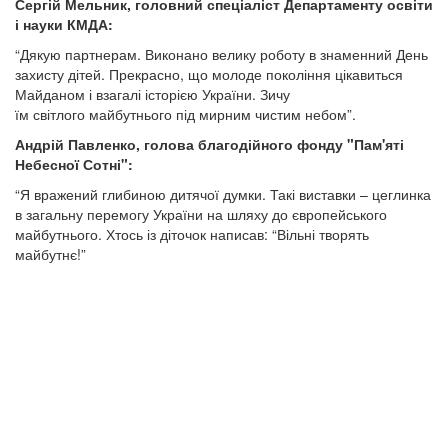
Сергій Мельник, головний спеціаліст Департаменту освіти
і науки КМДА:
“Дякую партнерам. Виконано велику роботу в знаменний День
захисту дітей. Прекрасно, що молоде покоління цікавиться
Майданом і взагалі історією України. Зичу
їм світлого майбутнього під мирним чистим небом”.
Андрій Павленко, голова благодійного фонду "Пам'яті
Небесної Сотні":
“Я вражений глибиною дитячої думки. Такі виставки – цеглинка
в загальну перемогу України на шляху до європейського
майбутнього. Хтось із діточок написав: “Вільні творять
майбутнє!”