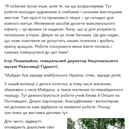
“Я побачив трохи інше, аніж те, на що розраховував. Тут
роботи молодих художників із глибоким і сильним мистецьким
змістом. Такі прості та промовисті твори – це складно для
кожного митця. Мінімумом засобів досягти максимального
ефекту – це вражає та надихає. Бачу, що ці діти розуміють
теперішню історію. Дякую за це їхнім батькам. Це дає надію,
що нове покоління не допустить наших помилок і зробить
країну кращою. Роботи спонукають мене взяти пензель і
самому повернутися до цієї теми”.
Ігор Пошивайло, генеральний директор Національного
музею Революції Гідності:
“Майдан був заради майбутнього України, отже, заради дітей.
У нашій колекції є дитячі полотна, в тому числі малюнки,
збережені з часів Майдану, а також малюнки післямайданного
періоду. Тут демонструються роботи учнів Києва й Опішні на
Полтавщині. Дякую партнерам, благодійникам і волонтерам,
які допомагли нам відібрати та привезти роботи. Понад
три тижні ця виставка діятиме тут.
Діти чисто, відверто
оповідають дорослим свої