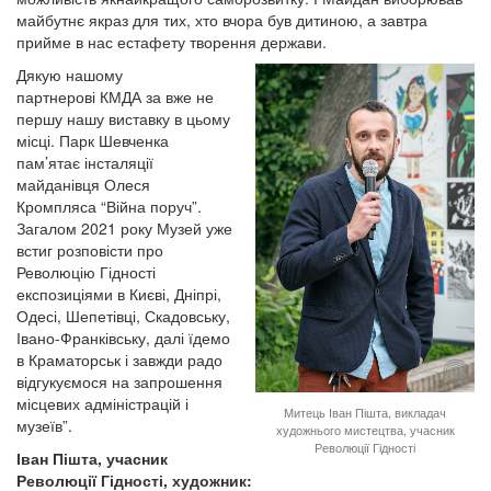
майбутнє якраз для тих, хто вчора був дитиною, а завтра
прийме в нас естафету творення держави.
Дякую нашому
партнерові КМДА за вже не
першу нашу виставку в цьому
місці. Парк Шевченка
пам’ятає інсталяції
майданівця Олеся
Кромпляса “Війна поруч”.
Загалом 2021 року Музей уже
встиг розповісти про
Революцію Гідності
експозиціями в Києві, Дніпрі,
Одесі, Шепетівці, Скадовську,
Івано-Франківську, далі їдемо
в Краматорськ і завжди радо
відгукуємося на запрошення
місцевих адміністрацій і
Митець Іван Пішта, викладач
музеїв”.
художнього мистецтва, учасник
Революції Гідності
Іван Пішта, учасник
Революції Гідності, художник: