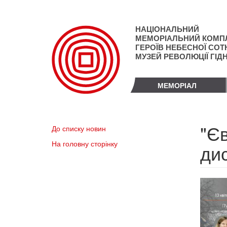
Перейти
до
основного
НАЦІОНАЛЬНИЙ
матеріалу
МЕМОРІАЛЬНИЙ КОМП
ГЕРОЇВ НЕБЕСНОЇ СОТН
МУЗЕЙ РЕВОЛЮЦІЇ ГІД
МЕМОРІАЛ
"Єв
До списку новин
На головну сторінку
дис