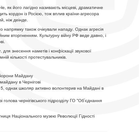
 Че, як його лагідно називають місцеві, драматичне
ить кордон із Росією, тож вплив країни-агресора
й, ніж деінде.
ого напрямку також очікували нападу. Однак агресія
ним вторгненням. Культурну війну РФ веде давно, і
ві.
для знесення наметів і конфіскації звукової
мній кількості протестувальників.
оборони Майдану
майдану в Чернігові
 15, однак школяр активно волонтерив на Майдані в
і голова чернігівського підрозділу ГО "Об’єднання
тниця Національного музею Революції Гідності