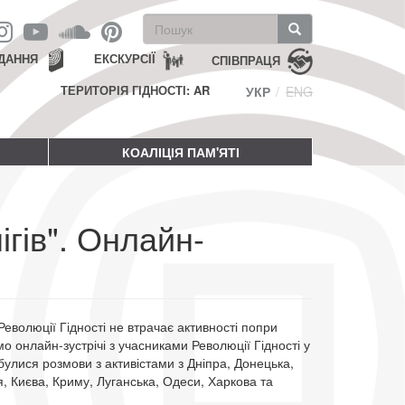
Пошукова
форма
Пошук
ДАННЯ
ЕКСКУРСІЇ
СПІВПРАЦЯ
ТЕРИТОРІЯ ГІДНОСТІ: AR
УКР
ENG
КОАЛІЦІЯ ПАМ'ЯТІ
ігів". Онлайн-
еволюції Гідності не втрачає активності попри
о онлайн-зустрічі з учасниками Революції Гідності у
дбулися розмови з активістами з Дніпра, Донецька,
 Києва, Криму, Луганська, Одеси, Харкова та