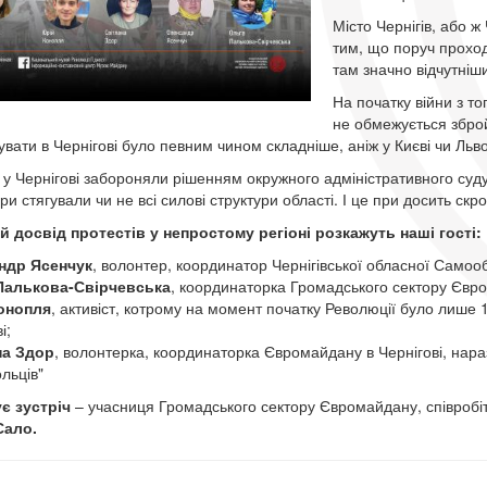
Місто Чернігів, або ж
тим, що поруч проход
там значно відчутніши
На початку війни з т
не обмежується зброй
увати в Чернігові було певним чином складніше, аніж у Києві чи Льво
у Чернігові забороняли рішенням окружного адміністративного суду, 
и стягували чи не всі силові структури області. І це при досить скро
й досвід протестів у непростому регіоні розкажуть наші гості:
ндр Ясенчук
, волонтер, координатор Чернігівської обласної Само
Палькова-Свірчевська
, координаторка Громадського сектору Євро
онопля
, активіст, котрому на момент початку Революції було лише
і;
на Здор
, волонтерка, координаторка Євромайдану в Чернігові, нараз
льців"
є зустріч
– учасниця Громадського сектору Євромайдану, співробі
Сало.