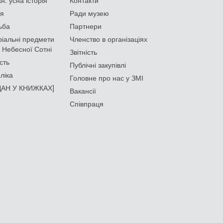
ія
Ради музею
ьба
Партнери
іальні предмети
Членство в організаціях
 Небесної Сотні
Звітність
сть
Публічні закупівлі
ліка
Головне про нас у ЗМІ
АН У КНИЖКАХ]
Вакансії
Співпраця