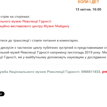
КОЛИ І ДЕ?
13 квітня, 16:00
стрім на сторінках:
льного музею Революції Гідності
ційно-виставкового центру Музею Майдану
теся до трансляції і ставте питання в коментарях.
дискусія є частиною циклу публічних зустрічей із представниками с
льний музей Революції Гідності наприкінці листопада 2019 року. Мет
ії Гідності, які у майбутньому допоможуть науковцям у дослідженні р
ужба Національного музею Революції Гідності: 0986611833,
pr