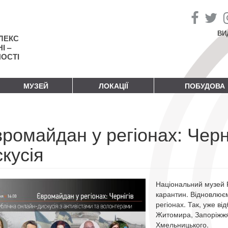
ВИ
ЛЕКС
І –
НОСТІ
МУЗЕЙ
ЛОКАЦІЇ
ПОБУДОВА
ромайдан у регіонах: Черн
кусія
Національний музей Р
карантин. Відновлюєм
регіонах. Так, уже ві
Житомира, Запоріжжя,
Хмельницького.