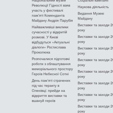
Революції Гідності взяв
Наукова діяльність
участь у фестивалі
Видання Музею
пам'яті Коменданта
Майдану
Майдану Андрія Парубія
Виставки та заходи 
Найважливіші виклики
року
сучасності у відкритій
Виставки та заходи 
розмові. У Києві
року
відбудуться «Актуальні
діалоги» Ростислава
Виставки та заходи 
Прокопюка
року
Розпочалися підготовчі
Виставки та заходи 
роботи з облаштування
року
меморіального простору
Виставки та заходи 
Героїв Небесної Сотні
року
День памʼяті страчених
Виставки та заходи 
під час теракту в
року
Оленівці: прийди на
Виставки та заходи 
відкриття виставки та
року
вшануй героїв
Виставки та заходи 
року