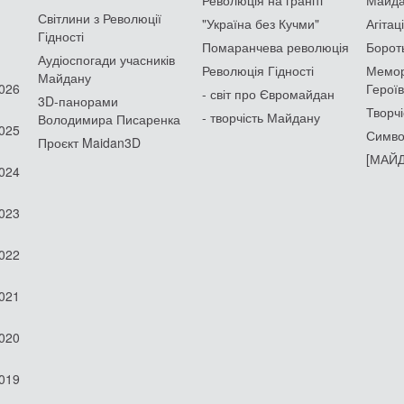
Світлини з Революції
"Україна без Кучми"
Агітац
Гідності
Помаранчева революція
Борот
Аудіоспогади учасників
Революція Гідності
Мемор
Майдану
2026
Героїв
- світ про Євромайдан
3D-панорами
Творчі
- творчість Майдану
Володимира Писаренка
2025
Симво
Проєкт Maidan3D
[МАЙД
2024
2023
2022
2021
2020
2019