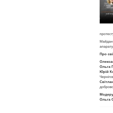
протест
Майдан 
апаратур
Про сві
Олекса
Ольга 
Юрій К
Чернігов
Світла
доброво
Модеру
Ольга 