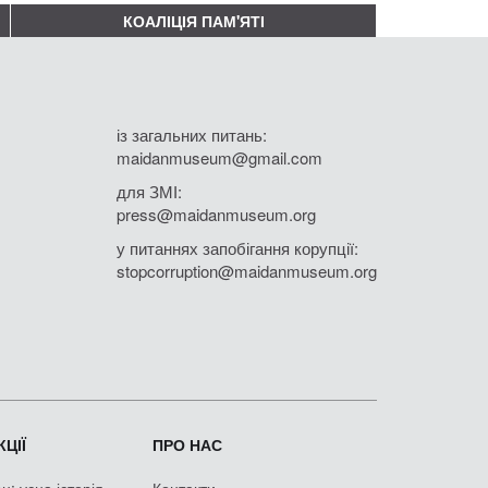
КОАЛІЦІЯ ПАМ'ЯТІ
із загальних питань:
maidanmuseum@gmail.com
для ЗМІ:
press@maidanmuseum.org
у питаннях запобігання корупції:
stopcorruption@maidanmuseum.org
ЦІЇ
ПРО НАС
: усна історія
Контакти