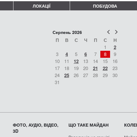
ЛОКАЦІЇ
ПОБУДОВА
Попер
Наст
Серпень 2026
П
В
С
Ч
П
С
Н
1
2
3
4
5
6
7
8
9
10
11
12
13
14
15
16
17
18
19
20
21
22
23
24
25
26
27
28
29
30
31
ФОТО, АУДІО, ВІДЕО,
ЩО ТАКЕ МАЙДАН
КОЛЕК
3D
Революція на граніті
Майдан