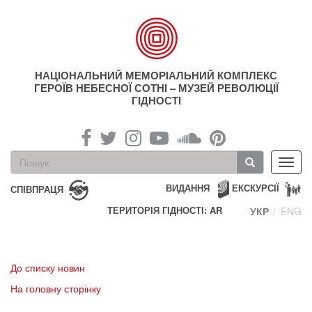
Перейти
до
основного
матеріалу
НАЦІОНАЛЬНИЙ МЕМОРІАЛЬНИЙ КОМПЛЕКС
ГЕРОЇВ НЕБЕСНОЇ СОТНІ – МУЗЕЙ РЕВОЛЮЦІЇ
ГІДНОСТІ
Пошукова
Toggl
форма
navig
Пошук
ВИДАННЯ
ЕКСКУРСІЇ
СПІВПРАЦЯ
ТЕРИТОРІЯ ГІДНОСТІ: AR
УКР
ENG
До списку новин
На головну сторінку