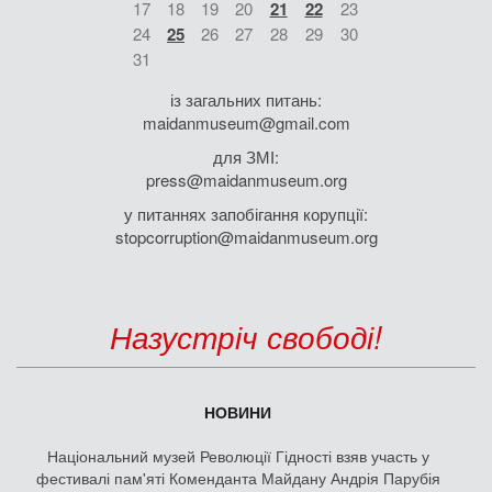
17
18
19
20
21
22
23
24
25
26
27
28
29
30
31
із загальних питань:
maidanmuseum@gmail.com
для ЗМІ:
press@maidanmuseum.org
у питаннях запобігання корупції:
stopcorruption@maidanmuseum.org
Назустріч свободі!
НОВИНИ
Національний музей Революції Гідності взяв участь у
фестивалі пам'яті Коменданта Майдану Андрія Парубія