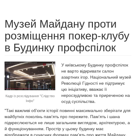
Музей Майдану проти
розміщення покер-клубу
в Будинку профспілок
У київському Будинку профспілок
не варто відкривати салон
азартних ігор. Національний музей
Революції Гідності не підтримує
цю ініціативу, вважає її
неросзудливою та приреченою на
Кадр із розслідування "Слідство
Інфо"
осуд суспільства.
"Такі важливі об'єкти історії повинні максимально зберігати для
майбутніх поколінь пам'ять про пережите. Пам'ять і шана
підкреслюються не лише загальним виглядом, архітектурою, а
й функціонуванням. Простір у цьому будинку має
відображати в сучасних формах пам'ять про життя Майдану,