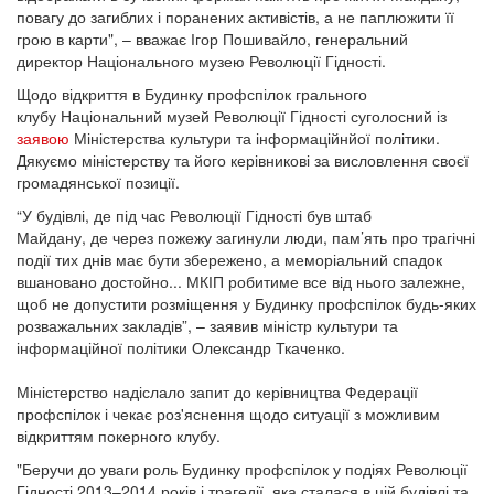
повагу до загиблих і поранених активістів, а не паплюжити її
грою в карти", – вважає Ігор Пошивайло, генеральний
директор Національного музею Революції Гідності.
Щодо відкриття в Будинку профспілок грального
клубу Національний музей Революції Гідності суголосний із
заявою
Міністерства культури та інформаційнйої політики.
Дякуємо міністерству та його керівникові за висловлення своєї
громадянської позиції.
“У будівлі, де під час Революції Гідності був штаб
Майдану, де через пожежу загинули люди, пам’ять про трагічні
події тих днів має бути збережено, а меморіальний спадок
вшановано достойно... МКІП робитиме все від нього залежне,
щоб не допустити розміщення у Будинку профспілок будь-яких
розважальних закладів”, – заявив міністр культури та
інформаційної політики Олександр Ткаченко.
Міністерство надіслало запит до керівництва Федерації
профспілок і чекає роз'яснення щодо ситуації з можливим
відкриттям покерного клубу.
"Беручи до уваги роль Будинку профспілок у подіях Революції
Гідності 2013–2014 років і трагедії, яка сталася в цій будівлі та