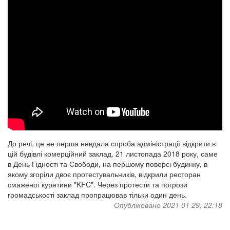
До речі, це не перша невдала спроба адміністрації відкрити в
цій будівлі комерційний заклад. 21 листопада 2018 року, саме
в День Гідності та Свободи, на першому поверсі будинку, в
якому згоріли двоє протестувальників, відкрили ресторан
смаженої курятини "KFC". Через протести та погрози
громадськості заклад пропрацював тільки один день.
Опубліковано 2021 01 29, 22:18