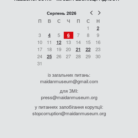
Попер
Наст
Серпень 2026
П
В
С
Ч
П
С
Н
1
2
3
4
5
6
7
8
9
10
11
12
13
14
15
16
17
18
19
20
21
22
23
24
25
26
27
28
29
30
31
із загальних питань:
maidanmuseum@gmail.com
для ЗМІ:
press@maidanmuseum.org
у питаннях запобігання корупції:
stopcorruption@maidanmuseum.org