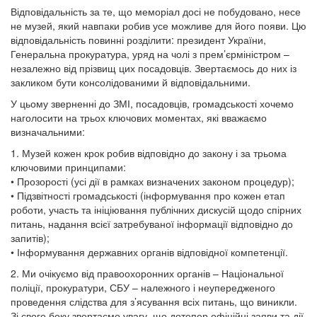
Відповідальність за те, що меморіал досі не побудовано, несе
не музей, який навпаки робив усе можливе для його появи. Цю
відповідальність повинні розділити: президент України,
Генеральна прокуратура, уряд на чолі з прем’єрміністром –
незалежно від прізвищ цих посадовців. Звертаємось до них із
закликом бути консолідованими й відповідальними.
У цьому зверненні до ЗМІ, посадовців, громадськості хочемо
наголосити на трьох ключових моментах, які вважаємо
визначальними:
1. Музей кожен крок робив відповідно до закону і за трьома
ключовими принципами:
• Прозорості (усі дії в рамках визначених законом процедур);
• Підзвітності громадськості (інформування про кожен етап
роботи, участь та ініціювання публічних дискусій щодо спірних
питань, надання всієї затребуваної інформації відповідно до
запитів);
• Інформування державних органів відповідної компетенції.
2. Ми очікуємо від правоохоронних органів – Національної
поліції, прокуратури, СБУ – належного і неупередженого
проведення слідства для з’ясування всіх питань, що виникли.
Зі свого боку звертаємо увагу, що дотепер офіційні заяви та дії