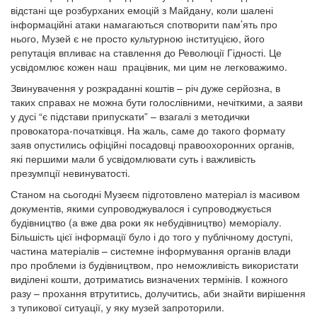
відстані ще розбурханих емоцій з Майдану, коли шалені
інформаційні атаки намагаються спотворити пам’ять про
нього, Музей є не просто культурною інституцією, його
репутація впливає на ставлення до Революції Гідності. Це
усвідомлює кожен наш працівник, ми цим не легковажимо.
Звинувачення у розкраданні коштів – річ дуже серйозна, в
таких справах не можна бути голослівними, нечіткими, а заяви
у дусі “є підстави припускати” – взагалі з методички
провокатора-початківця. На жаль, саме до такого формату
заяв опустились офіційні посадовці правоохоронних органів,
які першими мали б усвідомлювати суть і важливість
презумпції невинуватості.
Станом на сьогодні Музеєм підготовлено матеріал із масивом
документів, якими супроводжувалося і супроводжується
будівництво (а вже два роки як небудівництво) меморіалу.
Більшість цієї інформації було і до того у публічному доступі,
частина матеріалів – системне інформування органів влади
про проблеми із будівництвом, про неможливість використати
виділені кошти, дотриматись визначених термінів. І кожного
разу – прохання втрутитись, долучитись, аби знайти вирішення
з тупикової ситуації, у яку музей запроторили.