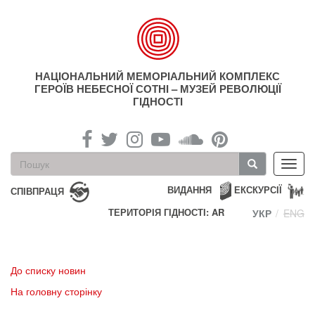
Перейти
до
основного
матеріалу
НАЦІОНАЛЬНИЙ МЕМОРІАЛЬНИЙ КОМПЛЕКС
ГЕРОЇВ НЕБЕСНОЇ СОТНІ – МУЗЕЙ РЕВОЛЮЦІЇ
ГІДНОСТІ
Пошукова
Toggl
форма
navig
Пошук
ВИДАННЯ
ЕКСКУРСІЇ
СПІВПРАЦЯ
ТЕРИТОРІЯ ГІДНОСТІ: AR
УКР
ENG
До списку новин
На головну сторінку