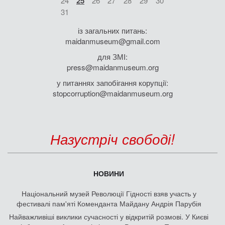
24
25
26
27
28
29
30
31
із загальних питань:
maidanmuseum@gmail.com
для ЗМІ:
press@maidanmuseum.org
у питаннях запобігання корупції:
stopcorruption@maidanmuseum.org
Назустріч свободі!
НОВИНИ
Національний музей Революції Гідності взяв участь у
фестивалі пам'яті Коменданта Майдану Андрія Парубія
Найважливіші виклики сучасності у відкритій розмові. У Києві