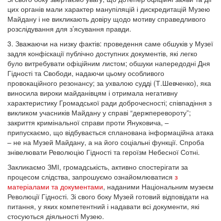
цих органів мали характер манупіляцій і дискредитацій Музею
Майдану і не викликають довіру щодо мотиву справедливого
розслідування для з’ясування правди.
3. Зважаючи на низку фактів: проведення саме обшуків у Музеї
задля конфіскації публічно доступних документів, які легко
було витребувати офіційним листом; обшуки напередодні Дня
Гідності та Свободи, надаючи цьому особливого
провокаційного резонансу; за ухвалою судді (Т.Шевченко), яка
виносила вироки майданівцям і отримала негативну
характеристику Громадської ради доброчесності; співпадіння з
викликом учасників Майдану у справі “держперевороту”;
закриття кримінальної справи проти Януковича, –
припускаємо, що відбувається спланована інформаційна атака
– не на Музей Майдану, а на його соціальні функції. Спроба
знівелювати Революцію Гідності та героїзм Небесної Сотні.
Закликаємо ЗМІ, громадськість, активно спостерігати за
процесом слідства, запрошуємо ознайомлюватися
з
матеріалами та документами
, наданими Національним музеєм
Революції Гідності. Зі свого боку Музей готовий відповідати на
питання, у яких компетентний і надавати всі документи, які
стосуються діяльності Музею.