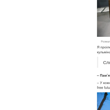
Розмал
Я проіл
кульмін
Сло
– Пам’я
– У кож
free fut