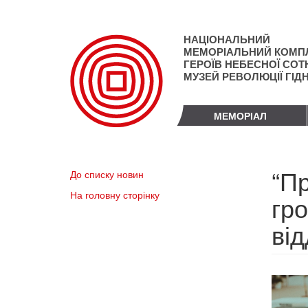
Перейти
до
основного
НАЦІОНАЛЬНИЙ
матеріалу
МЕМОРІАЛЬНИЙ КОМП
ГЕРОЇВ НЕБЕСНОЇ СОТН
МУЗЕЙ РЕВОЛЮЦІЇ ГІД
МЕМОРІАЛ
“Пр
До списку новин
На головну сторінку
гр
від