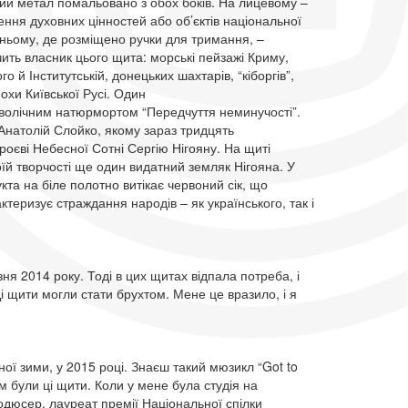
ий метал помальовано з обох боків. На лицевому –
ння духовних цінностей або об’єктів національної
ньому, де розміщено ручки для тримання, –
ить власник цього щита: морські пейзажі Криму,
о й Інститутській, донецьких шахтарів, “кіборгів”,
похи Київської Русі. Один
олічним натюрмортом “Передчуття неминучості”.
натолій Слойко, якому зараз тридцять
роєві Небесної Сотні Сергію Нігояну. На щиті
оїй творчості ще один видатний земляк Нігояна. У
та на біле полотно витікає червоний сік, що
теризує страждання народів – як українського, так і
зня 2014 року. Тоді в цих щитах відпала потреба, і
 Ці щити могли стати брухтом. Мене це вразило, і я
ної зими, у 2015 році. Знаєш такий мюзикл “Got to
м були ці щити. Коли у мене була студія на
одюсер, лауреат премії Національної спілки