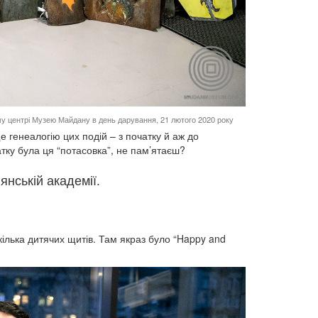
у центрі Музею Майдану в день дарування, 21 лютого 2020 року
 генеалогію цих подій – з початку й аж до
атку була ця “потасовка”, не пам’ятаєш?
нській академії.
кілька дитячих щитів. Там якраз було “Happy and