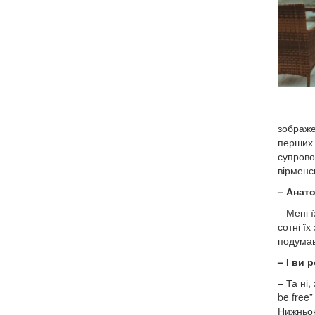
зображе
перших 
супрово
вірменс
– Анато
– Мені ї
сотні їх
подумав
– І ви
– Та ні
be free
Нижньою