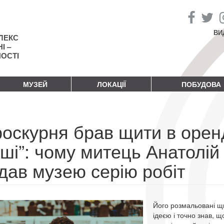
ВИ
ЛЕКС
І –
НОСТІ
МУЗЕЙ
ЛОКАЦІЇ
ПОБУДОВА
оскурня брав щити в оренд
оші”: чому митець Анатолі
дав музею серію робіт
Його розмальовані щи
ідеєю і точно знав, щ