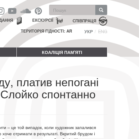
Пошукова
форма
Пошук
ДАННЯ
ЕКСКУРСІЇ
СПІВПРАЦЯ
ТЕРИТОРІЯ ГІДНОСТІ: AR
УКР
ENG
КОАЛІЦІЯ ПАМ'ЯТІ
у, платив непогані
й Слойко спонтанно
ти – це той випадок, коли художник запалився
о хоче отримати в результаті. Вкритий брудом і