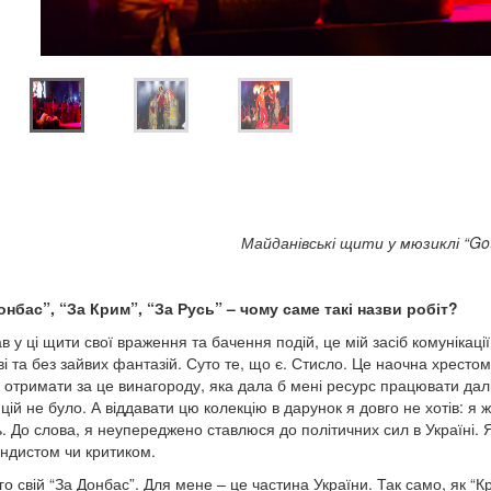
Майданівські щити у мюзиклі “Got 
онбас”, “За Крим”, “За Русь” – чому саме такі назви робіт?
в у ці щити свої враження та бачення подій, це мій засіб комунікаці
і та без зайвих фантазій. Суто те, що є. Стисло. Це наочна хрестома
в отримати за це винагороду, яка дала б мені ресурс працювати далі
цій не було. А віддавати цю колекцію в дарунок я довго не хотів: я 
ь. До слова, я неупереджено ставлюся до політичних сил в Україні.
ндистом чи критиком.
го свій “За Донбас”. Для мене – це частина України. Так само, як “