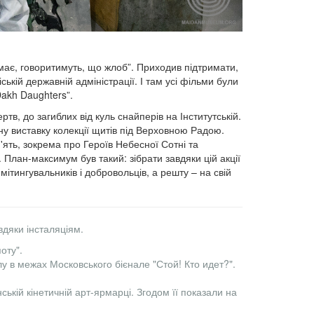
емає, говоритимуть, що жлоб”. Приходив підтримати,
ській державній адміністрації. І там усі фільми були
Dakh Daughters”.
ртв, до загиблих від куль снайперів на Інститутській.
у виставку колекції щитів під Верховною Радою.
ять, зокрема про Героїв Небесної Сотні та
План-максимум був такий: зібрати завдяки цій акції
мітингувальників і добровольців, а решту – на свій
вдяки інсталяціям.
оту".
лу в межах Московського бієнале "Стой! Кто идет?".
ькій кінетичній арт-ярмарці. Згодом її показали на