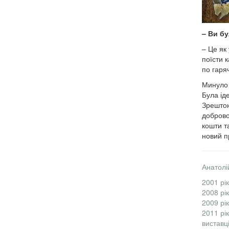
– Ви б
– Це як
поїсти к
по гаря
Минуло ш
Була ід
Зрештою
доброво
кошти т
новий п
Анатолі
2001 рі
2008 рі
2009 рі
2011 рі
виставц