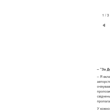
2 / 3
– “За Д
– Я вкла
авторств
очікува
пропози
свідчен
пропага
У кожно