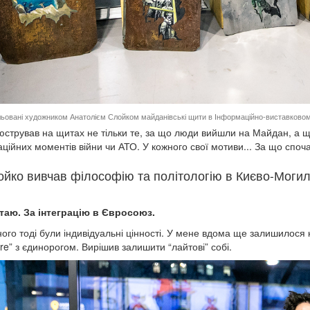
ьовані художником Анатолієм Слойком майданівські щити в Інформаційно-виставковом
юстрував на щитах не тільки те, за що люди вийшли на Майдан, а ще
аційних моментів війни чи АТО. У кожного свої мотиви... За що споч
йко вивчав філософію та політологію в Києво-Могиля
таю. За інтеграцію в Євросоюз.
ного тоді були індивідуальні цінності. У мене вдома ще залишилося 
ure” з єдинорогом. Вирішив залишити “лайтові” собі.