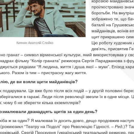
корозією майданівськ
проілюстровано значе
боротьби. На внутріш
зображено те, що бач
баталії на Грушевськог
майданівців, воїнів е
щит прикрашено симв
Цю роботу художник А
Киянин Анатолій Слойко
дев'ять, присвятив Ге
но гранат – символ вірменської культури, який використовував у св
кадрах фільму “Колір граната” режисера Сергія Параджанова з фрук
джується рядками “Я людина, життя і душа якої – муки”. Епізод харак
ького. Разом із тим – пристрасну жагу життя.
лію, де ви взяли щити майданівців?
х подарували. Це вже було після всіх подій – у другій половині бере
 зберігалися в гаражі. Люди після революції звезли їх в одне місце.
: чому б не зберегти кілька екземплярів?
 розмалювали дванадцять щитів за один день?
, хіба ж за один? Я малював їх досить довго, дещо продовжив наступ
” (рокмюзикл “Театру на Подолі” про Революцію Гідності. –
Ред.
)? Та
рківській, Сергій Проскурня (український театральний режисер, пр