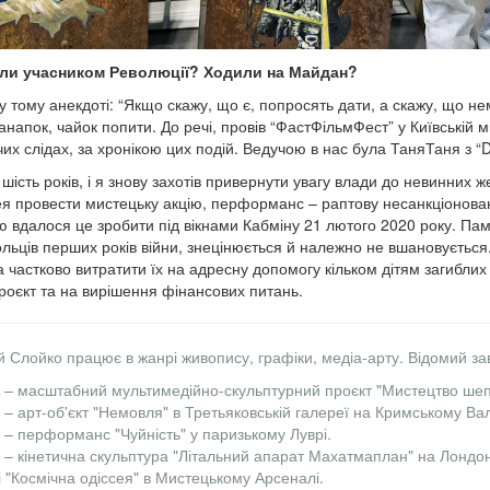
ули учасником Революції? Ходили на Майдан?
 у тому анекдоті: “Якщо скажу, що є, попросять дати, а скажу, що н
анапок, чайок попити. До речі, провів “ФастФільмФест” у Київській мі
чих слідах, за хронікою цих подій. Ведучою в нас була ТаняТаня з “
ість років, і я знову захотів привернути увагу влади до невинних же
ея провести мистецьку акцію, перформанс – раптову несанкціонован
 вдалося це зробити під вікнами Кабміну 21 лютого 2020 року. Пам'
льців перших років війни, знецінюється й належно не вшановується. 
а частково витратити їх на адресну допомогу кільком дітям загиблих 
роєкт та на вирішення фінансових питань.
й Слойко працює в жанрі живопису, графіки, медіа-арту. Відомий за
к – масштабний мультимедійно-скульптурний проєкт "Мистецтво шеп
к – арт-об'єкт "Немовля" в Третьяковській галереї на Кримському Ва
к – перформанс "Чуйність" у паризькому Луврі.
к – кінетична скульптура "Літальний апарат Махатмаплан" на Лондонс
і "Космічна одіссея" в Мистецькому Арсеналі.