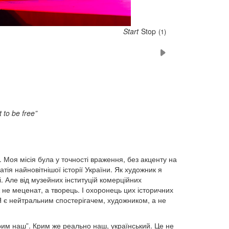
Start
Stop
(4)
to be free”
ї. Моя місія була у точності враження, без акценту на
тія найновітнішої історії України. Як художник я
. Але від музейних інституцій комерційних
ж не меценат, а творець. І охоронець цих історичних
 Я є нейтральним спостерігачем, художником, а не
Крим наш”. Крим же реально наш, український. Це не