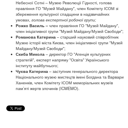
Небесної Сотні – Музею Революції Гідності, голова
правління ГО "Музей Майдану", член Комітету ІСОМ зі
збереження культурної спадщини в надзвичайних
умовах,
голова експертної робочої групи;
Рожко Василь –
член правління ГО "Музей Майдану",
член ініціативної групи "Музей Майдану/Музей Свободи";
Романова Катерина
– старший науковий співробітник
Музею історії міста Києва, член ініціативної групи "Музей
Майдану/Музей Свободи";
Скиба М
икола
– директор ГО "Агенція культурних
стратегій", експерт напряму "Освіта" Українського
інституту майбутнього;
Чуєва Катерина
– заступник генерального директора
Національного музею мистецтв імені Богдана та Варвари
Ханенків, член Комітету ІСОМ меморіальних музеїв
пам’яті жертв злочинів (ICMEMO).