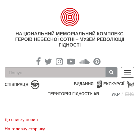
Перейти
до
основного
матеріалу
НАЦІОНАЛЬНИЙ МЕМОРІАЛЬНИЙ КОМПЛЕКС
ГЕРОЇВ НЕБЕСНОЇ СОТНІ – МУЗЕЙ РЕВОЛЮЦІЇ
ГІДНОСТІ
Пошукова
Toggl
форма
navig
Пошук
ВИДАННЯ
ЕКСКУРСІЇ
СПІВПРАЦЯ
ТЕРИТОРІЯ ГІДНОСТІ: AR
УКР
ENG
До списку новин
На головну сторінку