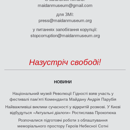
maidanmuseum@gmail.com
для ЗМІ:
press@maidanmuseum.org
у питаннях запобігання корупції:
stopcorruption@maidanmuseum.org
Назустріч свободі!
НОВИНИ
Національний музей Революції Гідності взяв участь у
фестивалі пам'яті Коменданта Майдану Андрія Парубія
Найважливіші виклики сучасності у відкритій розмові. У Києві
відбудуться «Актуальні діалоги» Ростислава Прокопюка
Розпочалися підготовчі роботи з облаштування
меморіального простору Героїв Небесної Сотні