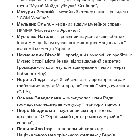
групи "Музей Майдану/Музей Свободи";
Мазурик З
еновій
–
музейний експерт,
віце-президент
"ІСОМ Україна";
Мельник Ольга
–
керівник відділу музейної справи
НКММК "Мистецький Арсенал";
Мусієнко Н
аталя
– провідний науковий співробітник
Інституту проблем сучасного мистецтва Національної
академії мистецтв України;
Нахманович В
італій
– провідний науковий співробітник
Музею історії міста Києва, відповідальний секретар
Громадського комітету для вшанування пам’яті жертв
Бабиного Яру;
Норріс Лінда
– музейний експерт, директор програм
глобальних мереж Міжнародної коаліції місць сумління
(США);
Осьмак Владислава
– культуролог, член Ради
громадських експертів конкурсу "Територія гідності";
Піоро В
ладислав
– музейний експерт, голова
правління ГО "Український центр розвитку музейної
справи";
Пошивайло І
гор
– генеральний директор
Національного меморіального комплексу Героїв