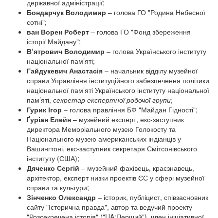
державної адміністрації;
Бондар
чук
В
олодимир
– голова ГО "Родина Небесної
сотні";
ван Ворен
Р
оберт
– голова ГО "Фонд збереження
історії Майдану";
В’ятрович В
олодимир
– голова Українського інституту
національної пам’яті;
Гайдукевич А
настасія
– начальник відділу музейної
справи Управління інституційного забезпечення політики
національної пам’яті Українського інституту національної
пам’яті,
секретар експертної робочої групи
;
Гурик І
гор
– голова правління БФ "Майдан Гідності";
Ґуріан Елейн
– музейний експерт, екс-заступник
директора Меморіального музею Голокосту та
Національного музею американських індіанців у
Вашингтоні, екс-заступник секретаря Смітсонівського
інституту (США);
Дяченко С
ергій
– музейний фахівець, краєзнавець,
архітектор, експерт низки проектів ЄС у сфері музейної
справи та культури;
Зінченко Олександр
– історик, публіцист, співзасновник
сайту "Історична правда", автор та ведучий проекту
"Розсекречена історія" ("UA:Перший"), член ініціативної