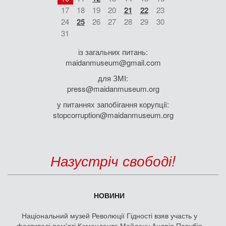
17
18
19
20
21
22
23
24
25
26
27
28
29
30
31
із загальних питань:
maidanmuseum@gmail.com
для ЗМІ:
press@maidanmuseum.org
у питаннях запобігання корупції:
stopcorruption@maidanmuseum.org
Назустріч свободі!
НОВИНИ
Національний музей Революції Гідності взяв участь у
фестивалі пам'яті Коменданта Майдану Андрія Парубія