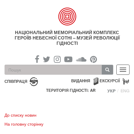
Перейти
до
основного
матеріалу
НАЦІОНАЛЬНИЙ МЕМОРІАЛЬНИЙ КОМПЛЕКС
ГЕРОЇВ НЕБЕСНОЇ СОТНІ – МУЗЕЙ РЕВОЛЮЦІЇ
ГІДНОСТІ
Пошукова
Toggl
форма
navig
Пошук
ВИДАННЯ
ЕКСКУРСІЇ
СПІВПРАЦЯ
ТЕРИТОРІЯ ГІДНОСТІ: AR
УКР
ENG
До списку новин
На головну сторінку