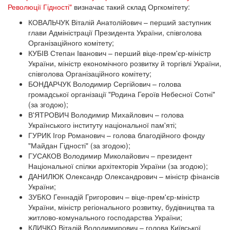
Революції Гідності"
визначає такий склад Оргкомітету:
КОВАЛЬЧУК Віталій Анатолійович – перший заступник
глави Адміністрації Президента України, співголова
Організаційного комітету;
КУБІВ Степан Іванович – перший віце-прем'єр-міністр
України, міністр економічного розвитку й торгівлі України,
співголова Організаційного комітету;
БОНДАРЧУК Володимир Сергійович – голова
громадської організації "Родина Героїв Небесної Сотні"
(за згодою);
В'ЯТРОВИЧ Володимир Михайлович – голова
Українського інституту національної пам'яті;
ГУРИК Ігор Романович – голова благодійного фонду
"Майдан Гідності" (за згодою);
ГУСАКОВ Володимир Миколайович – президент
Національної спілки архітекторів України (за згодою);
ДАНИЛЮК Олександр Олександрович – міністр фінансів
України;
ЗУБКО Геннадій Григорович – віце-прем'єр-міністр
України, міністр регіонального розвитку, будівництва та
житлово-комунального господарства України;
КЛИЧКО Віталій Володимирович – голова Київської