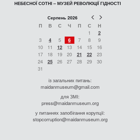
НЕБЕСНОЇ СОТНІ – МУЗЕЙ РЕВОЛЮЦІЇ ГІДНОСТІ
Попер
Наст
Серпень 2026
П
В
С
Ч
П
С
Н
1
2
3
4
5
6
7
8
9
10
11
12
13
14
15
16
17
18
19
20
21
22
23
24
25
26
27
28
29
30
31
із загальних питань:
maidanmuseum@gmail.com
для ЗМІ:
press@maidanmuseum.org
у питаннях запобігання корупції:
stopcorruption@maidanmuseum.org