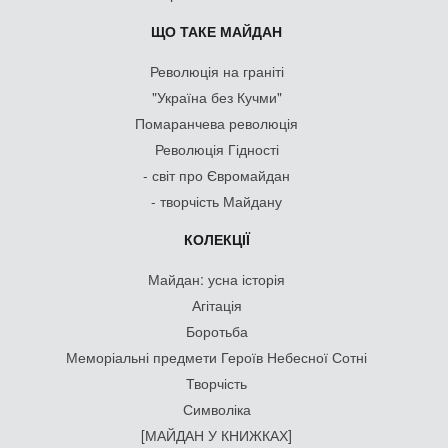
ЩО ТАКЕ МАЙДАН
Революція на граніті
"Україна без Кучми"
Помаранчева революція
Революція Гідності
- світ про Євромайдан
- творчість Майдану
КОЛЕКЦІЇ
Майдан: усна історія
Агітація
Боротьба
Меморіальні предмети Героїв Небесної Сотні
Творчість
Символіка
[МАЙДАН У КНИЖКАХ]