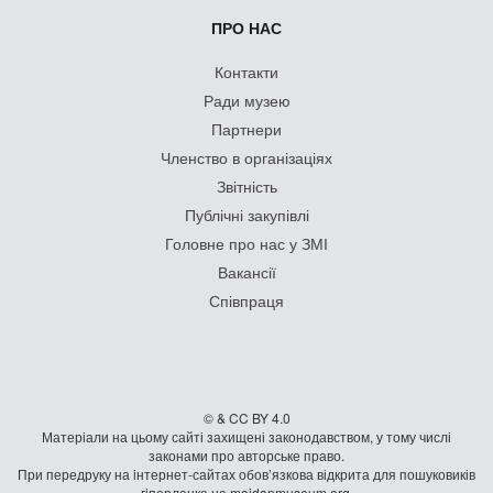
ПРО НАС
Контакти
Ради музею
Партнери
Членство в організаціях
Звітність
Публічні закупівлі
Головне про нас у ЗМІ
Вакансії
Співпраця
© & CC BY 4.0
Матеріали на цьому сайті захищені законодавством, у тому числі
законами про авторське право.
При передруку на iнтернет-сайтах обов’язкова відкрита для пошуковиків
гiперланка на maidanmuseum.org.