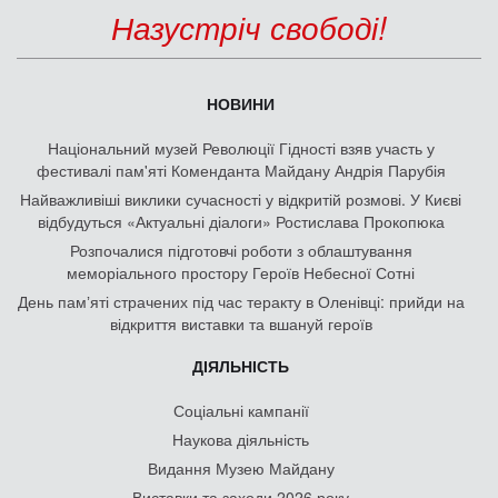
Назустріч свободі!
НОВИНИ
Національний музей Революції Гідності взяв участь у
фестивалі пам'яті Коменданта Майдану Андрія Парубія
Найважливіші виклики сучасності у відкритій розмові. У Києві
відбудуться «Актуальні діалоги» Ростислава Прокопюка
Розпочалися підготовчі роботи з облаштування
меморіального простору Героїв Небесної Сотні
День памʼяті страчених під час теракту в Оленівці: прийди на
відкриття виставки та вшануй героїв
ДІЯЛЬНІСТЬ
Соціальні кампанії
Наукова діяльність
Видання Музею Майдану
Виставки та заходи 2026 року