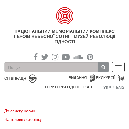
Перейти
до
основного
матеріалу
НАЦІОНАЛЬНИЙ МЕМОРІАЛЬНИЙ КОМПЛЕКС
ГЕРОЇВ НЕБЕСНОЇ СОТНІ – МУЗЕЙ РЕВОЛЮЦІЇ
ГІДНОСТІ
Пошукова
Toggl
форма
navig
Пошук
ВИДАННЯ
ЕКСКУРСІЇ
СПІВПРАЦЯ
ТЕРИТОРІЯ ГІДНОСТІ: AR
УКР
ENG
До списку новин
На головну сторінку