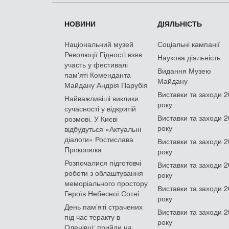
НОВИНИ
ДІЯЛЬНІСТЬ
Національний музей
Соціальні кампанії
Революції Гідності взяв
Наукова діяльність
участь у фестивалі
Видання Музею
пам'яті Коменданта
Майдану
Майдану Андрія Парубія
Виставки та заходи 
Найважливіші виклики
року
сучасності у відкритій
Виставки та заходи 
розмові. У Києві
року
відбудуться «Актуальні
діалоги» Ростислава
Виставки та заходи 
Прокопюка
року
Розпочалися підготовчі
Виставки та заходи 
роботи з облаштування
року
меморіального простору
Виставки та заходи 
Героїв Небесної Сотні
року
День памʼяті страчених
Виставки та заходи 
під час теракту в
року
Оленівці: прийди на