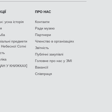
ЦІЇ
ПРО НАС
: усна історія
Контакти
ія
Ради музею
ьба
Партнери
іальні предмети
Членство в організаціях
 Небесної Сотні
Звітність
сть
Публічні закупівлі
ліка
Головне про нас у ЗМІ
АН У КНИЖКАХ]
Вакансії
Співпраця