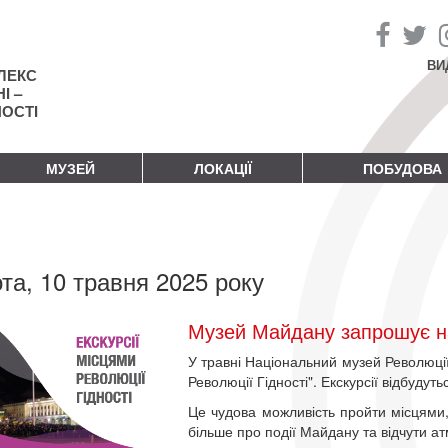
ВИ
ЛЕКС
І –
НОСТІ
МУЗЕЙ
ЛОКАЦІЇ
ПОБУДОВА
та, 10 травня 2025 року
Музей Майдану запрошує на 
У травні Національний музей Революції 
Революції Гідності". Екскурсії відбудуть
Це чудова можливість пройти місцями, 
більше про події Майдану та відчути а