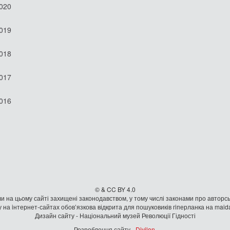
2020
2019
2018
2017
2016
© & CC BY 4.0
и на цьому сайті захищені законодавством, у тому числі законами про авторсь
 на iнтернет-сайтах обов’язкова відкрита для пошуковиків гiперланка на mai
Дизайн сайту - Національний музей Революції Гідності
Розроблення сайту -
Divilon
.