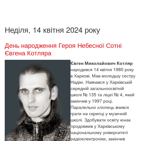
Неділя, 14 квітня 2024 року
День народження Героя Небесної Сотні
Євгена Котляра
Євген Миколайович Котляр
народився 14 квітня 1980 року
в Харкові. Мав молодшу сестру
Надію. Навчався у Харківській
середній загальноосвітній
школі № 135 та ліцеї № 4, який
закінчив у 1997 році.
Паралельно хлопець вчився
грати на скрипці у музичній
школі. Здобувати освіту юнак
продовжив у Харківському
національному університеті
радіоелектроніки, закінчив