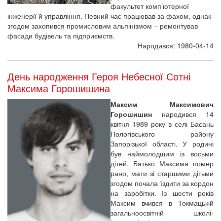
факультет комп’ютерної
інженерії й управління. Певний час працював за фахом, однак
згодом захопився промисловим альпінізмом – ремонтував
фасади будівель та підприємств.
Народився: 1980-04-14
День народження Героя Небесної Сотні
Максима Горошишина
Максим Максимович
Горошишин
народився 14
квітня 1989 року в селі Басань
Пологівського району
Запорізької області. У родині
був наймолодшим із восьми
дітей. Батько Максима помер
рано, мати зі старшими дітьми
згодом почала їздити за кордон
на заробітки. Із шести років
Максим вчився в Токмацькій
загальноосвітній школі-