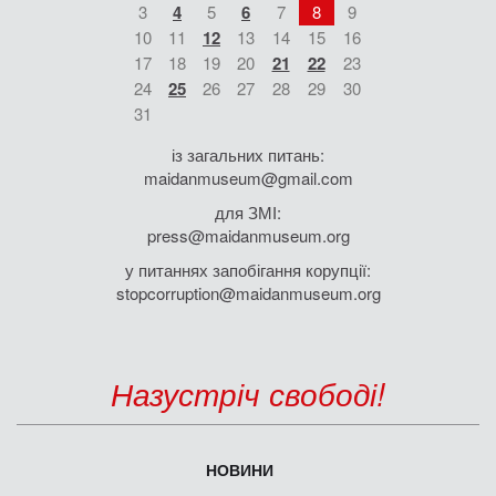
3
4
5
6
7
8
9
10
11
12
13
14
15
16
17
18
19
20
21
22
23
24
25
26
27
28
29
30
31
із загальних питань:
maidanmuseum@gmail.com
для ЗМІ:
press@maidanmuseum.org
у питаннях запобігання корупції:
stopcorruption@maidanmuseum.org
Назустріч свободі!
НОВИНИ