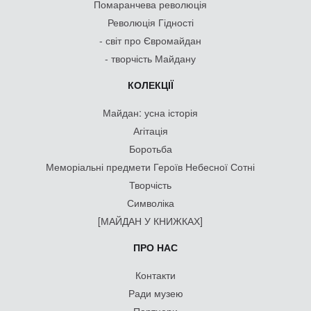
Помаранчева революція
Революція Гідності
- світ про Євромайдан
- творчість Майдану
КОЛЕКЦІЇ
Майдан: усна історія
Агітація
Боротьба
Меморіальні предмети Героїв Небесної Сотні
Творчість
Символіка
[МАЙДАН У КНИЖКАХ]
ПРО НАС
Контакти
Ради музею