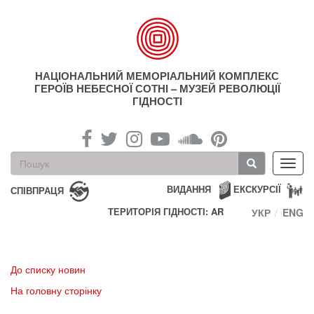
Перейти
до
основного
матеріалу
НАЦІОНАЛЬНИЙ МЕМОРІАЛЬНИЙ КОМПЛЕКС
ГЕРОЇВ НЕБЕСНОЇ СОТНІ – МУЗЕЙ РЕВОЛЮЦІЇ
ГІДНОСТІ
Пошукова
Toggl
форма
navig
Пошук
ВИДАННЯ
ЕКСКУРСІЇ
СПІВПРАЦЯ
ТЕРИТОРІЯ ГІДНОСТІ: AR
УКР
ENG
До списку новин
На головну сторінку