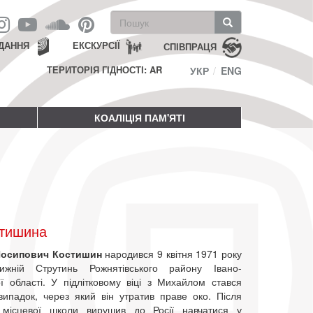
Пошукова
форма
Пошук
ДАННЯ
ЕКСКУРСІЇ
СПІВПРАЦЯ
ТЕРИТОРІЯ ГІДНОСТІ: AR
УКР
ENG
КОАЛІЦІЯ ПАМ'ЯТІ
стишина
осипович Костишин
народився 9 квітня 1971 року
жній Струтинь Рожнятівського району Івано-
ої області. У підлітковому віці з Михайлом стався
ипадок, через який він утратив праве око. Після
я місцевої школи вирушив до Росії навчатися у