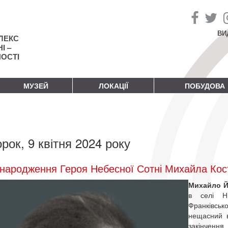
ВИ
ЛЕКС
І –
НОСТІ
МУЗЕЙ
ЛОКАЦІЇ
ПОБУДОВА
орок, 9 квітня 2024 року
народження Героя Небесної Сотні Михайла Ко
Михайло Й
в селі Ни
Франківськ
нещасний в
закінченн