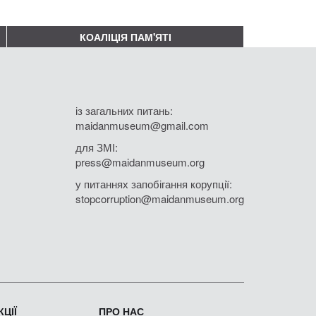
КОАЛІЦІЯ ПАМ'ЯТІ
із загальних питань:
maidanmuseum@gmail.com
для ЗМІ:
press@maidanmuseum.org
у питаннях запобігання корупції:
stopcorruption@maidanmuseum.org
ЦІЇ
ПРО НАС