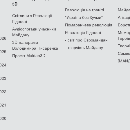
3D
Революція на граніті
Майдан
Світлини з Революції
"Україна без Кучми"
Агітац
Гідності
Помаранчева революція
Борот
Аудіоспогади учасників
Революція Гідності
Мемор
Майдану
2026
Героїв
- світ про Євромайдан
3D-панорами
Творчі
- творчість Майдану
Володимира Писаренка
2025
Симво
Проєкт Maidan3D
[МАЙД
2024
2023
2022
2021
2020