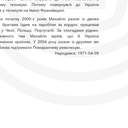
чному технікумі. Потому повернувся до України
 у лісництві на Івано-Франківщині.
а початку 2000-х років Михайло разом із двома
братами їздив на заробітки за кордон: працював
у Чехії, Польщі, Португалії. За спогадами рідних,
баченого там Михайло мріяв, що й Україна
иненою країною. У 2004 році разом із друзями він
 Києва підтримати Помаранчеву революцію.
Народився: 1971-04-09