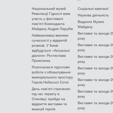
Національний музей
Соціальні кампанії
Революції Гідності взяв
Наукова діяльність
участь у фестивалі
Видання Музею
пам'яті Коменданта
Майдану
Майдану Андрія Парубія
Виставки та заходи 
Найважливіші виклики
року
сучасності у відкритій
Виставки та заходи 
розмові. У Києві
року
відбудуться «Актуальні
діалоги» Ростислава
Виставки та заходи 
Прокопюка
року
Розпочалися підготовчі
Виставки та заходи 
роботи з облаштування
року
меморіального простору
Виставки та заходи 
Героїв Небесної Сотні
року
День памʼяті страчених
Виставки та заходи 
під час теракту в
року
Оленівці: прийди на
Виставки та заходи 
відкриття виставки та
року
вшануй героїв