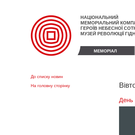
Перейти
до
основного
НАЦІОНАЛЬНИЙ
матеріалу
МЕМОРІАЛЬНИЙ КОМП
ГЕРОЇВ НЕБЕСНОЇ СОТН
МУЗЕЙ РЕВОЛЮЦІЇ ГІД
МЕМОРІАЛ
До списку новин
Вівт
На головну сторінку
День 