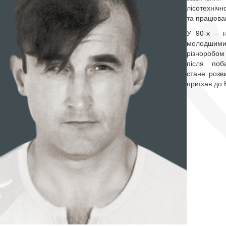
лісотехні
та працював
У 90-х – н
молодшими 
різноробом 
після по
стане розв
приїхав до