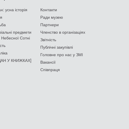
: усна історія
Контакти
ія
Ради музею
ьба
Партнери
іальні предмети
Членство в організаціях
 Небесної Сотні
Звітність
сть
Публічні закупівлі
ліка
Головне про нас у ЗМІ
АН У КНИЖКАХ]
Вакансії
Співпраця