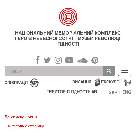
Перейти
до
основного
матеріалу
НАЦІОНАЛЬНИЙ МЕМОРІАЛЬНИЙ КОМПЛЕКС
ГЕРОЇВ НЕБЕСНОЇ СОТНІ – МУЗЕЙ РЕВОЛЮЦІЇ
ГІДНОСТІ
Пошукова
Toggl
форма
navig
Пошук
ВИДАННЯ
ЕКСКУРСІЇ
СПІВПРАЦЯ
ТЕРИТОРІЯ ГІДНОСТІ: AR
УКР
ENG
До списку новин
На головну сторінку