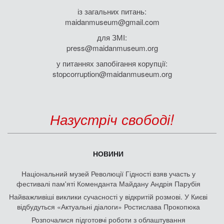
із загальних питань:
maidanmuseum@gmail.com
для ЗМІ:
press@maidanmuseum.org
у питаннях запобігання корупції:
stopcorruption@maidanmuseum.org
Назустріч свободі!
НОВИНИ
Національний музей Революції Гідності взяв участь у
фестивалі пам'яті Коменданта Майдану Андрія Парубія
Найважливіші виклики сучасності у відкритій розмові. У Києві
відбудуться «Актуальні діалоги» Ростислава Прокопюка
Розпочалися підготовчі роботи з облаштування