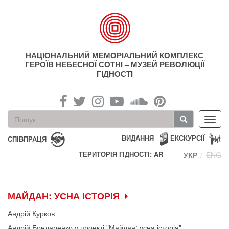
Перейти
до
основного
матеріалу
НАЦІОНАЛЬНИЙ МЕМОРІАЛЬНИЙ КОМПЛЕКС
ГЕРОЇВ НЕБЕСНОЇ СОТНІ – МУЗЕЙ РЕВОЛЮЦІЇ
ГІДНОСТІ
Пошукова
Toggl
форма
navig
Пошук
ВИДАННЯ
ЕКСКУРСІЇ
СПІВПРАЦЯ
ТЕРИТОРІЯ ГІДНОСТІ: AR
УКР
ENG
МАЙДАН: УСНА ІСТОРІЯ
Андрій Курков
Андрій Бондаренко у проекті "Майдан: усна історія"