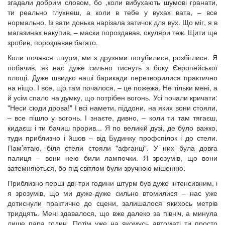
згадали добрим словом, бо ,коли вибухають шумові гранати,
ти реально глухнеш, а коли в тебе у вухах вата, – все
нормально. Із вати донька нарізала затичок для вух. Що міг, я в
магазинах накупив, – маски пороздавав, окуляри теж. Щити ще
зробив, пороздавав багато.
Коли почався штурм, ми з друзями погубилися, розбіглися. Я
побачив, як нас дуже сильно тиснуть з боку Європейської
площі. Дуже швидко наші барикади перетворилися практично
на ніщо. І все, що там почалося, – це пожежа. Не тільки мені, а
й усім спало на думку, що потрібен вогонь. Усі почали кричати:
"Неси сюди дрова!" І всі намети, піддони, на яких вони стояли,
– все пішло у вогонь. І знаєте, дивно, – коли ти там тягаєш,
кидаєш і ти бачиш прорив... Я по великій дузі, де було важко,
туди приблизно і йшов – від Будинку профспілок і до стели.
Пам’ятаю, біля стели стояли "афганці". У них була довга
палиця – вони нею били лампочки. Я зрозумів, що вони
затемняються, бо під світлом були зручною мішенню.
Приблизно перші дві-три години штурм був дуже інтенсивним, і
я зрозумів, що ми дуже-дуже сильно втомилися – нас уже
дотиснули практично до сцени, залишалося якихось метрів
тридцять. Мені здавалося, що вже далеко за північ, а минула
лише пара годин. Потім уже на якомусь автоматі ти просто