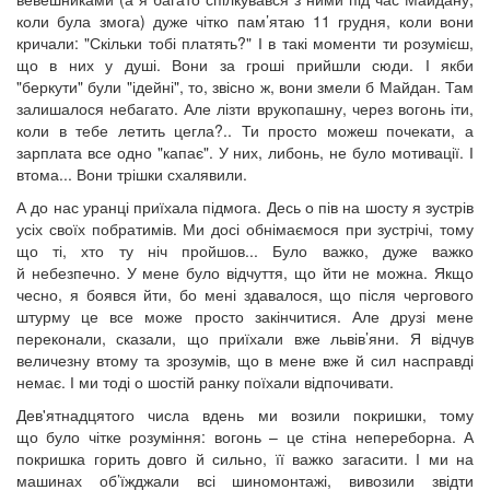
коли була змога) дуже чітко пам’ятаю 11 грудня, коли вони
кричали: "Скільки тобі платять?" І в такі моменти ти розумієш,
що в них у душі. Вони за гроші прийшли сюди. І якби
"беркути" були "ідейні", то, звісно ж, вони змели б Майдан. Там
залишалося небагато. Але лізти врукопашну, через вогонь іти,
коли в тебе летить цегла?.. Ти просто можеш почекати, а
зарплата все одно "капає". У них, либонь, не було мотивації. І
втома... Вони трішки схалявили.
А до нас уранці приїхала підмога. Десь о пів на шосту я зустрів
усіх своїх побратимів. Ми досі обнімаємося при зустрічі, тому
що ті, хто ту ніч пройшов... Було важко, дуже важко
й небезпечно. У мене було відчуття, що йти не можна. Якщо
чесно, я боявся йти, бо мені здавалося, що після чергового
штурму це все може просто закінчитися. Але друзі мене
переконали, сказали, що приїхали вже львів’яни. Я відчув
величезну втому та зрозумів, що в мене вже й сил насправді
немає. І ми тоді о шостій ранку поїхали відпочивати.
Дев'ятнадцятого числа вдень ми возили покришки, тому
що було чітке розуміння: вогонь – це стіна непереборна. А
покришка горить довго й сильно, її важко загасити. І ми на
машинах об’їжджали всі шиномонтажі, вивозили звідти