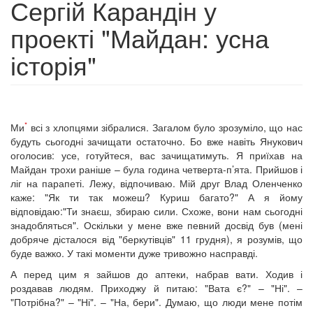
Сергій Карандін у
проекті "Майдан: усна
історія"
*
Ми
всі з хлопцями зібралися. Загалом було зрозуміло, що нас
будуть сьогодні зачищати остаточно. Бо вже навіть Янукович
оголосив: усе, готуйтеся, вас зачищатимуть. Я приїхав на
Майдан трохи раніше – була година четверта-п’ята. Прийшов і
ліг на парапеті. Лежу, відпочиваю. Мій друг Влад Оленченко
каже: "Як ти так можеш? Куриш багато?" А я йому
відповідаю:"Ти знаєш, збираю сили. Схоже, вони нам сьогодні
знадобляться". Оскільки у мене вже певний досвід був (мені
добряче дісталося від "беркутівців" 11 грудня), я розумів, що
буде важко. У такі моменти дуже тривожно насправді.
А перед цим я зайшов до аптеки, набрав вати. Ходив і
роздавав людям. Приходжу й питаю: "Вата є?" – "Ні". –
"Потрібна?" – "Ні". – "На, бери". Думаю, що люди мене потім