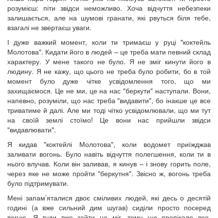
розумієш: піти звідси неможливо. Хоча відчуття небезпеки
залишається, але на шумові гранати, які рвуться біля тебе,
взагалі не звертаєш уваги.
І дуже важкий момент, коли ти тримаєш у руці "коктейль
Молотова". Кидати його в людей – це треба мати певний склад
характеру. У мене такого не було. Я не зміг кинути його в
людину. Я не кажу, що цього не треба було робити, бо в той
момент було дуже чітке усвідомлення того, що ми
захищаємося. Це не ми, це на нас "беркути" наступали. Вони,
напевно, розуміли, що нас треба "видавити", бо інакше це все
триватиме й далі. Але ми тоді чітко усвідомлювали, що ми тут
на своїй землі стоїмо! Це вони нас прийшли звідси
"видавлювати".
Я кидав "коктейлі Молотова", коли водомет приїжджав
заливати вогонь. Було навіть відчуття полегшення, коли ти в
нього влучав. Коли він заливав, я кинув – і знову горить поле,
через яке не може пройти "беркутня". Звісно ж, вогонь треба
було підтримувати.
Мені запам’яталися двоє сміливих людей, які десь о десятій
годині (а вже сильний дим шугав) сиділи просто посеред
вогню. Я туди вже зайти не міг, тому що пропікало все.