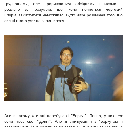
труднощами, але прориваються обхідними шляхами. І
реально всі розуміли, що, коли почнеться черговий
штурм, захиститися неможливо. Було чітке розуміння того, що
сил ні в кого уже не залишилося.
Але в такому ж стані перебував і "Беркут". Певно, у них теж
були якісь свої "ідейні". Але зі спілкування з "Беркутом" і
вевешниками (а я багато спілкувався з ними під час Майдану,