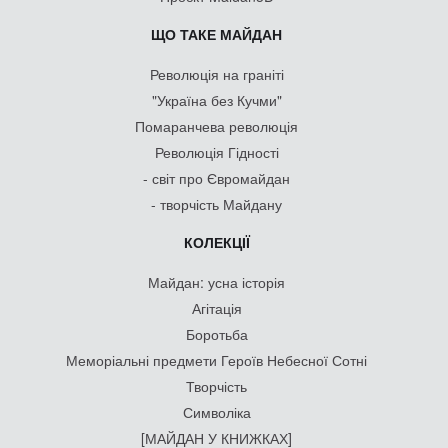
ЩО ТАКЕ МАЙДАН
Революція на граніті
"Україна без Кучми"
Помаранчева революція
Революція Гідності
- світ про Євромайдан
- творчість Майдану
КОЛЕКЦІЇ
Майдан: усна історія
Агітація
Боротьба
Меморіальні предмети Героїв Небесної Сотні
Творчість
Символіка
[МАЙДАН У КНИЖКАХ]