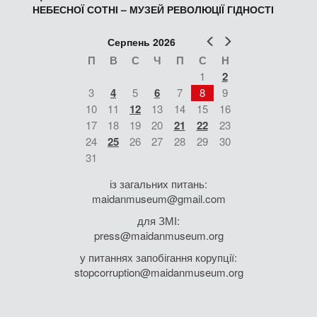
НЕБЕСНОЇ СОТНІ – МУЗЕЙ РЕВОЛЮЦІЇ ГІДНОСТІ
Попер
Наст
Серпень 2026
П
В
С
Ч
П
С
Н
1
2
3
4
5
6
7
8
9
10
11
12
13
14
15
16
17
18
19
20
21
22
23
24
25
26
27
28
29
30
31
із загальних питань:
maidanmuseum@gmail.com
для ЗМІ:
press@maidanmuseum.org
у питаннях запобігання корупції:
stopcorruption@maidanmuseum.org