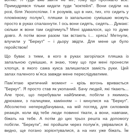
Примудрявся тільки кидати туди "коктейлі". Вони сиділи на
розі, біля Укоопспілки. І я розумів, що в них, тих, хто сидить у
пломінкому полум’ї, пляшки із запальною сумішшю можуть
просто в руках спалахнути. І ось вони сидять, сидять… Думаю:
скільки ж вони там сидітимуть? Мені здавалося, що то дуже
довго. А потім вони разом так встають і… хрясь! Метнули,
влучили у "Беркут" – і дьору звідти. Для мене це було
геройством!
Що буває з тими, в кого в руках загорілася пляшка із
запальною сумішшю, я знаю, тому що при мені пронесли
хлопця, в якого сама кукса залишилася замість руки. Цей
запах паленого м’яса завжди мене переслідуватиме.
Пам’ятаю критичний момент – крізь вогонь вривається
"Беркут". Я просто став як укопаний. Бачу людей, які тікають...
Але троє, що перебували найближче, побігли з якимись
дрюками, з палицями, камінням – і кинулися на "Беркут".
Абсолютно непередбачувана, на мій погляд, для силовиків
реакція. коли від тебе люди повинні тікати, а вони, навпаки,
біжать на тебе. А потім до цих трьох решта на допомогу
побігли. "Беркути", які пройшли через полум’я, увірвалися й,
видно, ще погано зорієнтувалися, а на них уже біжать. Їм