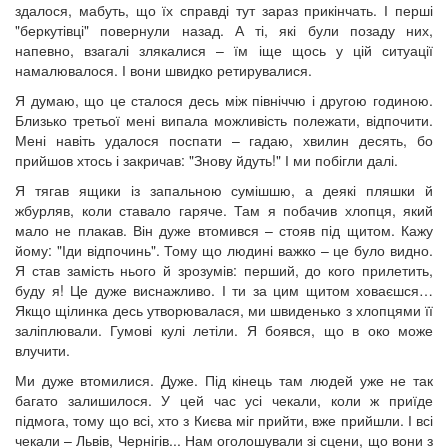
здалося, мабуть, що їх справді тут зараз прикінчать. І перші
"беркутівці" повернули назад. А ті, які були позаду них,
напевно, взагалі злякалися – їм іще щось у цій ситуації
намалювалося. І вони швидко ретирувалися.
Я думаю, що це сталося десь між північчю і другою годиною.
Близько третьої мені випала можливість полежати, відпочити.
Мені навіть удалося поспати – гадаю, хвилин десять, бо
прийшов хтось і закричав: "Знову йдуть!" І ми побігли далі.
Я тягав ящики із запальною сумішшю, а деякі пляшки й
жбурляв, коли ставало гаряче. Там я побачив хлопця, який
мало не плакав. Він дуже втомився – стояв під щитом. Кажу
йому: "Іди відпочинь". Тому що людині важко – це було видно.
Я став замість нього й зрозумів: перший, до кого прилетить,
буду я! Це дуже виснажливо. І ти за цим щитом ховаєшся…
Якщо щілинка десь утворювалася, ми швиденько з хлопцями її
заліплювали. Гумові кулі летіли. Я боявся, що в око може
влучити.
Ми дуже втомилися. Дуже. Під кінець там людей уже не так
багато залишилося. У цей час усі чекали, коли ж приїде
підмога, тому що всі, хто з Києва міг прийти, вже прийшли. І всі
чекали – Львів, Чернігів... Нам оголошували зі сцени, що вони з