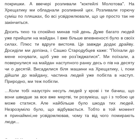
покришки. А ввечері розливали "коктейлі Молотова". На
Хрещатику ми обладнали розливний цех. Розливали горючу
суміш по пляшках, бо всі усвідомлювали, що це просто так не
закінчиться.
Досить тихо та спокійно минав той день. Дуже багато людей
уже прийшли на майдан. І вже більше впевненості було в своїх
силах. Плюс ти вдруге вистояв. Це завжди додає драйву.
Досиділи ми допізна, і Сашко Стародубцев каже: "Поїхали до
мене ночувати, щоб уже не роз’їжджатися". Ми поїхали, а
повернулися на майдан наступного ранку десь о пів на десяту
чи о десятій. Висадилися біля машини на Хрещатику, і, поки
дійшли до майдану, частина людей уже побігла в наступ.
Природно, ми теж побігли.
…Коли тобі назустріч несуть людей у крові і ти бачиш, що
вони швидше за все вже мертві, ти розумієш, що і з тобою це
може статися. Але найбільше було шкода тих людей.
Незрозуміло було, що відбувається. Тобто в той момент
я принаймні,не усвідомлював, чому та від чого помирають
люди...