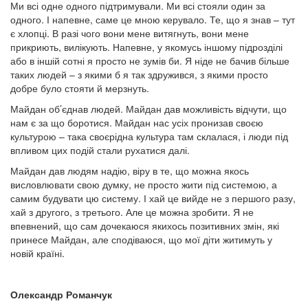
Ми всі одне одного підтримували. Ми всі стояли один за
одного. І напевне, саме це мною керувало. Те, що я знав – тут
є хлопці. В разі чого вони мене витягнуть, вони мене
прикриють, вилікують. Напевне, у якомусь іншому підрозділі
або в іншій сотні я просто не зумів би. Я ніде не бачив більше
таких людей – з якими б я так здружився, з якими просто
добре було стояти й мерзнуть.
Майдан об’єднав людей. Майдан дав можливість відчути, що
нам є за що боротися. Майдан нас усіх пронизав своєю
культурою – така своєрідна культура там склалася, і люди під
впливом цих подій стали рухатися далі.
Майдан дав людям надію, віру в те, що можна якось
висловлювати свою думку, не просто жити під системою, а
самим будувати цю систему. І хай це вийде не з першого разу,
хай з другого, з третього. Але це можна зробити. Я не
впевнений, що сам дочекаюся якихось позитивних змін, які
принесе Майдан, але сподіваюся, що мої діти житимуть у
новій країні.
Олександр Романчук