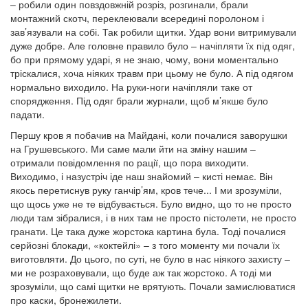
– робили один повздовжній розріз, розгинали, брали
монтажний скотч, переклеювали всередині поролоном і
зав’язували на собі. Так робили щитки. Удар вони витримували
дуже добре. Але головне правило було – начіпляти їх під одяг,
бо при прямому ударі, я не знаю, чому, вони моментально
тріскалися, хоча ніяких травм при цьому не було. А під одягом
нормально виходило. На руки-ноги начіпляли таке от
спорядження. Під одяг брали журнали, щоб м’якше було
падати.
Першу кров я побачив на Майдані, коли почалися заворушки
на Грушевського. Ми саме мали йти на зміну нашим –
отримали повідомлення по рації, що пора виходити.
Виходимо, і назустріч іде наш знайомий – кисті немає. Він
якось перетиснув руку ганчір’ям, кров тече... І ми зрозуміли,
що щось уже не те відбувається. Було видно, що то не просто
люди там зібралися, і в них там не просто пістолети, не просто
гранати. Це така дуже жорстока картина була. Тоді почалися
серйозні блокади, «коктейлі» – з того моменту ми почали їх
виготовляти. До цього, по суті, не було в нас ніякого захисту –
ми не розраховували, що буде аж так жорстоко. А тоді ми
зрозуміли, що самі щитки не врятують. Почали замислюватися
про каски, бронежилети.