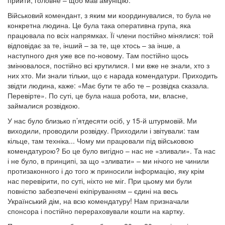
Військовий комендант, з яким ми координувалися, то була не
конкретна людина. Це була така оперативна група, яка
працювала по всіх напрямках. Її члени постійно мінялися: той
відповідає за те, інший – за те, ще хтось – за інше, а
наступного дня уже все по-новому. Там постійно щось
змінювалося, постійно всі крутилися. І ми вже не знали, хто з
них хто. Ми знали тільки, що є нарада комендатури. Приходить
звідти людина, каже: «Має бути те або те – розвідка сказала.
Перевірте». По суті, це була наша робота, ми, власне,
займалися розвідкою.
У нас було близько п’ятдесяти осіб, у 15-й штурмовій. Ми
виходили, проводили розвідку. Приходили і звітували: там
кільце, там техніка... Чому ми працювали під військовою
комендатурою? Бо це було вигідно – нас не «зливали». Та нас
і не було, в принципі, за що «зливати» – ми нічого не чинили
протизаконного і до того ж приносили інформацію, яку крім
нас перевірити, по суті, ніхто не міг. При цьому ми були
повністю забезпечені екіпіруванням – єдині на весь
Український дім, на всю комендатуру! Нам призначали
спонсора і постійно перераховували кошти на картку.