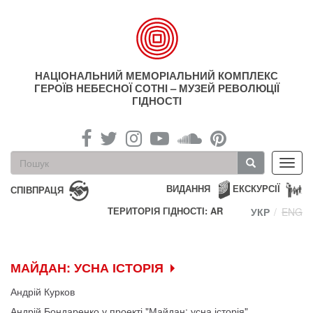
Перейти
до
основного
матеріалу
НАЦІОНАЛЬНИЙ МЕМОРІАЛЬНИЙ КОМПЛЕКС
ГЕРОЇВ НЕБЕСНОЇ СОТНІ – МУЗЕЙ РЕВОЛЮЦІЇ
ГІДНОСТІ
Пошукова
Toggl
форма
navig
Пошук
ВИДАННЯ
ЕКСКУРСІЇ
СПІВПРАЦЯ
ТЕРИТОРІЯ ГІДНОСТІ: AR
УКР
ENG
МАЙДАН: УСНА ІСТОРІЯ
Андрій Курков
Андрій Бондаренко у проекті "Майдан: усна історія"