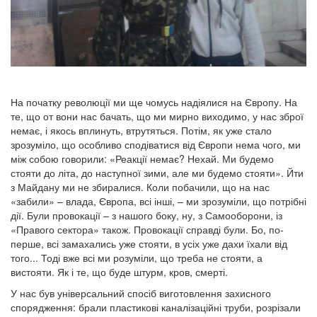
На початку революції ми ще чомусь надіялися на Європу. На
те, що от вони нас бачать, що ми мирно виходимо, у нас зброї
немає, і якось вплинуть, втрутяться. Потім, як уже стало
зрозуміло, що особливо сподіватися від Європи нема чого, ми
між собою говорили: «Реакції немає? Нехай. Ми будемо
стояти до літа, до наступної зими, але ми будемо стояти». Йти
з Майдану ми не збиралися. Коли побачили, що на нас
«забили» – влада, Європа, всі інші, – ми зрозуміли, що потрібні
дії. Були провокації – з нашого боку, ну, з Самооборони, із
«Правого сектора» також. Провокації справді були. Бо, по-
перше, всі замахались уже стояти, в усіх уже дахи їхали від
того... Тоді вже всі ми розуміли, що треба не стояти, а
вистояти. Як і те, що буде штурм, кров, смерті.
У нас був універсальний спосіб виготовлення захисного
спорядження: брали пластикові каналізаційні труби, розрізали