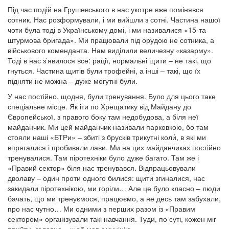
Під час подій на Грушевського в нас укотре вже помінявся
сотник. Нас розформували, і ми вийшли з сотні. Частина нашої
чоти була тоді в Українському домі, і ми називалися «15-та
штурмова бригада». Ми працювали під орудою не сотника, а
військового коменданта. Нам виділили величезну «казарму».
Тоді в нас з’явилося все: рації, нормальні щити – не такі, що
гнуться. Частина щитів були трофейні, а інші – такі, що їх
підняти не можна – дуже могутні були.
У нас постійно, щодня, були тренування. Було для цього таке
спеціальне місце. Як іти по Хрещатику від Майдану до
Європейської, з правого боку там недобудова, а біля неї
майданчик. Ми цей майданчик називали парковкою, бо там
стояли наші «БТРи» – збиті з брусків трикутні коли́, в які ми
впрягалися і пробивали лави. Ми на цих майданчиках постійно
тренувалися. Там піротехніки було дуже багато. Там же і
«Правий сектор» біля нас тренувався. Відпрацьовували
дволаву – один проти одного билися: щити згиналися, нас
закидали піротехнікою, ми горіли… Але це було класно – люди
бачать, що ми тренуємося, працюємо, а не десь там забухали,
про нас чутно… Ми одними з перших разом із «Правим
сектором» організували такі навчання. Туди, по суті, кожен міг
прийти, головне – щоб мав амуніцію.