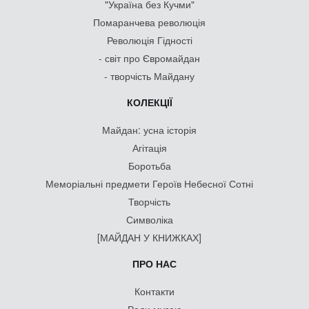
"Україна без Кучми"
Помаранчева революція
Революція Гідності
- світ про Євромайдан
- творчість Майдану
КОЛЕКЦІЇ
Майдан: усна історія
Агітація
Боротьба
Меморіальні предмети Героїв Небесної Сотні
Творчість
Символіка
[МАЙДАН У КНИЖКАХ]
ПРО НАС
Контакти
Ради музею