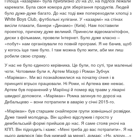
Площа «казарми» була приблизно 20 на 20, на підлозі лежали
каремати. Була своя комора для зберігання продуктів. Людей
було дуже-дуже багато. До нас тоді вже попереходили хлопці з
White Boys Club, футбольні хулігани. У «казармі» на стінах
висіли плакати, банери «Динамо» (Київ). Нам поставили
проектор, причому дуже великий. Принесли відеомагнітофон,
диски з фільмами, провели Інтернет. Було дуже класно –
«побут» нам організували по повній програмі. Я не бачив, щоб
у когось іще таке було. І там можна було жити, аби ми лиш
робили свою справу.
У нас не було єдиного керівника. Це були, по суті, три маленькі
чоти. Чотовими були я, Артем Мазур і Роман Зубчук
«Маріман». Ми всі познайомилися на початку січня і в
принципі втрьох працювали. Ні Роми, ні Артема вже немає.
Артем був поранений у Маріїнці й помер від травм у лікарні
швидкої допомоги. «Маріман» Ромка загинув по дорозі на
Дебальцево – вони потрапили в аварію у січні 2015-го.
«Маріман» був старшим снайпером групи зовнішньої розвідки.
Дуже такий молодець. Він щойно відслужив і просто у
дембельській формі прийшов до нас. Я саме стояв уночі на
КПП. Він підходить і каже: «Мені треба до вас потрапити». Я на
нього дивлюся (він був нижчий за мене), думаю: «Ну, клоун…»