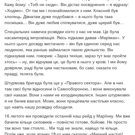
Кажу йому: «Тобі не сюди». Він дістає посвідчення – я відразу:
«Ходімо». От так ми і познайомилися з ним. Класний був
хлопець. Дівчатам дуже подобався – в нього була така
посмішка… Він дуже любив спілкуватися, дуже щирий був…
Спеціальних навичок розвідки ніхто з нас не мав. Це була
насамперед імпровізація. Якісь підказки давав «Маріман». У
нього цього досвіду вистачало – він був єдиною серед нас
людиною, яка раніше займалася такою діяльністю. Він
підказував нам, говорив: «Зараз тихіше, зараз тут має пройти
хтось» – ну, він відчував це, це було в нього у крові. І ми йому
довіряли, раді були цим настановам, бо самі, сказати по
правді, телята були.
Штурмова бригада була ще у «Правого сектора». Але в них
там свої були відносини із Самообороною, і вони виконували
свої накази. Вони з нами не координувалися. Інших штурмових
я не бачив взагалі. Може, вони працювали настільки класно,
що навіть нашу розвідку обходили.
16 лютого ми проводили останній наш рейд у Маріїнку. Ми вже
бачили кільце силовиків – повністю готове, бойове. Не просто
так воно там стояло... Ми тоді не знали, навіщо те кільце.
Потім уже, коли зранку 18-го нам сказали: «Мирний наступ!