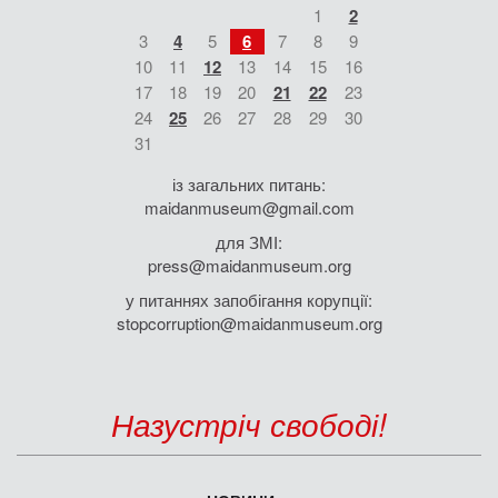
1
2
3
4
5
6
7
8
9
10
11
12
13
14
15
16
17
18
19
20
21
22
23
24
25
26
27
28
29
30
31
із загальних питань:
maidanmuseum@gmail.com
для ЗМІ:
press@maidanmuseum.org
у питаннях запобігання корупції:
stopcorruption@maidanmuseum.org
Назустріч свободі!