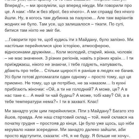
Вперед!», – ми зрозуміли, що вперед нікуди. Ми говорили про
це. А нам: «Ми ж без зброї, без нічого». А ми справді без нічого
йшли. Ну, в когось там дубинка за пазухою... Але там варіантів
жодних не було. Там усе, що залишалося – тікати. По суті,
битися там ніхто не зміг би.
…Говорити про те, щоб кудись іти з Майдану, було запізно. Ми
настільки перейнялися цією історією, атмосферою,
відносинами дружніми… Коли молодий, старий, жінка, чоловік
– не має значення. З різних регіонів, навіть з різних країн… І ти
приїжджаєш, нікого не знаючи, і тебе годують, напувають,
дбають про тебе… Стільки щирості я раніше в людях не бачив.
Усі були готові допомагати один одному – просто тому, що це
приємно. Не тому, що це потрібно, не за наказом… Із кухні
прибігають жіночки: «Ой, а ти не голодний? А може, це? А в
нас таке є… А який ти чай будеш? А може, тобі каву? Ой, а в
тебе температури нема?» І ти в захваті. Клас!
Ми занадто усім цим перейнялися. Піти з Майдану? Багато хто
йшов, правда. Але наш стартовий склад – той, який склався на
початку грудня – простояв до кінця. Це було уже щось, що ніби
керувало нами зсередини. Ми занадто далеко зайшли, аби
просто відступити, сказати: «Ні, я не буду. Я більше не хочу».