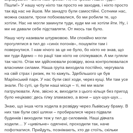
Пішли!» У нашу чоту ніхто так просто не заходив, і ніхто просто
так від нас не йшов. Ми занадто були самостійні. Сотники нас,
можна сказати, трохи побоювалися, бо ми робили те, що
хотіли. Нас не могли закинути туди, куди ми не хотіли йти. Ну, і
ми не давали себе підставляти. От якось так було.
Нашу чоту називали штурмовою. Ми спокійно могли
прогулятися в тил до «синіх погонів», пошуміти там і
повернутися. І нам нічого за це не було, бо ніхто не знав, що
ми туди йдемо – по рації там ніхто не спілкувався. А ми гуляли
так часто. Отак ми здійснювали розвідку, вона контролювалася
власними силами. Наша група виходила постійно, чергувала
на свій страх і ризик, як то кажуть. Здебільшого це був
Маріїнський парк. У нас були свої ходи, через кущі. Ми там усе
знали. По суті, це були наші місця – ті, які ми мали
патрулювати. Але, звісно ж, виходити з цього кільця без пригод
було нецікаво: десь гілку зламаємо, а вони – шух-шух-шух…
Знаю, що інша чота ходила в розвідку через Львівську браму. В
них там були свої шляхи – пробиралися через підвали
будинків і виходили теж у тил до силовиків. Наші дівчата
ходили… У «цивільне» одягнені, проходили так, наче
пофоткатися. Прийдуть, познімають, хто де стоїть, скільки