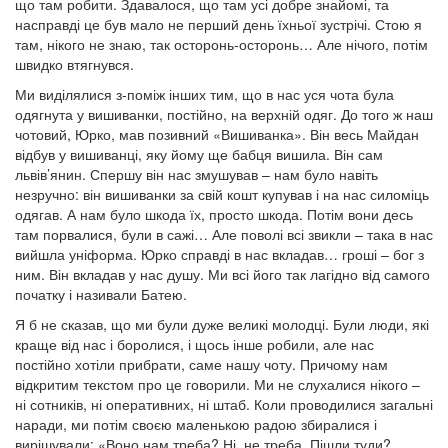
що там робити. Здавалося, що там усі добре знайомі, та
насправді це був мало не перший день їхньої зустрічі. Стою я
там, нікого не знаю, так осторонь-осторонь… Але нічого, потім
швидко втягнувся.
Ми виділялися з-поміж інших тим, що в нас уся чота була
одягнута у вишиванки, постійно, на верхній одяг. До того ж наш
чотовий, Юрко, мав позивний «Вишиванка». Він весь Майдан
відбув у вишиванці, яку йому ще бабця вишила. Він сам
львів’янин. Спершу він нас змушував – нам було навіть
незручно: він вишиванки за свій кошт купував і на нас силоміць
одягав. А нам було шкода їх, просто шкода. Потім вони десь
там порвалися, були в сажі… Але поволі всі звикли – така в нас
вийшла уніформа. Юрко справді в нас вкладав… гроші – бог з
ним. Він вкладав у нас душу. Ми всі його так лагідно від самого
початку і називали Батею.
Я б не сказав, що ми були дуже великі молодці. Були люди, які
краще від нас і боролися, і щось інше робили, але нас
постійно хотіли прибрати, саме нашу чоту. Причому нам
відкритим текстом про це говорили. Ми не слухалися нікого –
ні сотників, ні оперативних, ні штаб. Коли проводилися загальні
наради, ми потім своєю маленькою радою збиралися і
вирішували: «Воно нам треба? Ні, не треба. Пішли туди?