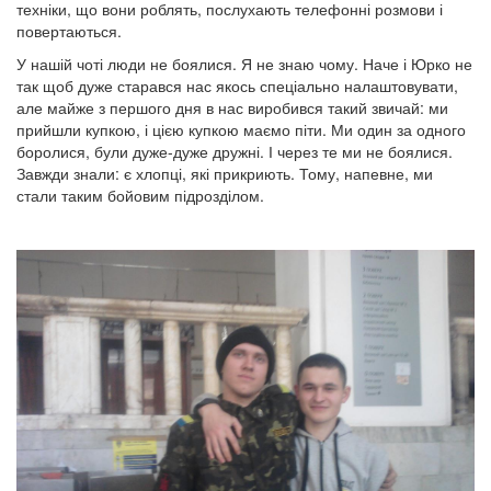
техніки, що вони роблять, послухають телефонні розмови і
повертаються.
У нашій чоті люди не боялися. Я не знаю чому. Наче і Юрко не
так щоб дуже старався нас якось спеціально налаштовувати,
але майже з першого дня в нас виробився такий звичай: ми
прийшли купкою, і цією купкою маємо піти. Ми один за одного
боролися, були дуже-дуже дружні. І через те ми не боялися.
Завжди знали: є хлопці, які прикриють. Тому, напевне, ми
стали таким бойовим підрозділом.