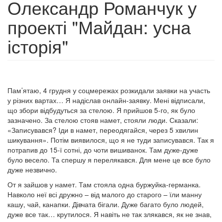
Олександр Романчук у
проекті "Майдан: усна
історія"
Пам’ятаю, 4 грудня у соцмережах розкидали заявки на участь
у різних вартах… Я надіслав онлайн-заявку. Мені відписали,
що збори відбудуться за стелою. Я прийшов 5-го, як було
зазначено. За стелою стояв намет, стояли люди. Сказали:
«Записувався? Іди в намет, переодягайся, через 5 хвилин
шикування». Потім виявилося, що я не туди записувався. Так я
потрапив до 15-ї сотні, до чоти вишиванок. Там дуже-дуже
було весело. Та спершу я перелякався. Для мене це все було
дуже незвично.
От я зайшов у намет. Там стояла одна буржуйка-германка.
Навколо неї всі дружно – від малого до старого – їли манну
кашу, чай, канапки. Дівчата бігали. Дуже багато було людей,
дуже все так… крутилося. Я навіть не так злякався, як не знав,