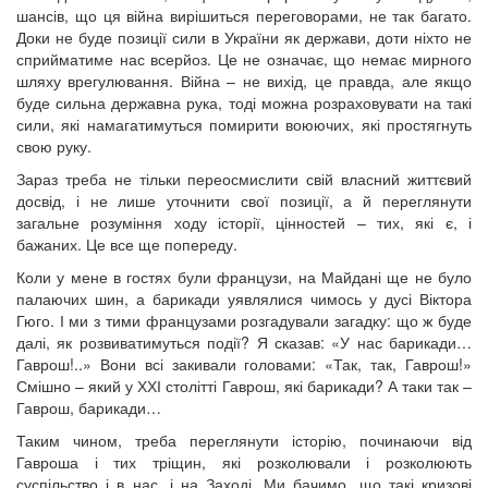
шансів, що ця війна вирішиться переговорами, не так багато.
Доки не буде позиції сили в України як держави, доти ніхто не
сприйматиме нас всерйоз. Це не означає, що немає мирного
шляху врегулювання. Війна – не вихід, це правда, але якщо
буде сильна державна рука, тоді можна розраховувати на такі
сили, які намагатимуться помирити воюючих, які простягнуть
свою руку.
Зараз треба не тільки переосмислити свій власний життєвий
досвід, і не лише уточнити свої позиції, а й переглянути
загальне розуміння ходу історії, цінностей – тих, які є, і
бажаних. Це все ще попереду.
Коли у мене в гостях були французи, на Майдані ще не було
палаючих шин, а барикади уявлялися чимось у дусі Віктора
Гюго. І ми з тими французами розгадували загадку: що ж буде
далі, як розвиватимуться події? Я сказав: «У нас барикади…
Гаврош!..» Вони всі закивали головами: «Так, так, Гаврош!»
Смішно – який у ХХІ столітті Гаврош, які барикади? А таки так –
Гаврош, барикади…
Таким чином, треба переглянути історію, починаючи від
Гавроша і тих тріщин, які розколювали і розколюють
суспільство і в нас, і на Заході. Ми бачимо, що такі кризові