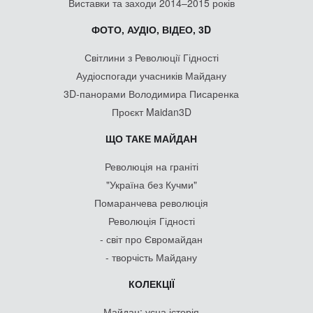
Виставки та заходи 2014–2015 років
ФОТО, АУДІО, ВІДЕО, 3D
Світлини з Революції Гідності
Аудіоспогади учасників Майдану
3D-панорами Володимира Писаренка
Проєкт Maidan3D
ЩО ТАКЕ МАЙДАН
Революція на граніті
"Україна без Кучми"
Помаранчева революція
Революція Гідності
- світ про Євромайдан
- творчість Майдану
КОЛЕКЦІЇ
Майдан: усна історія