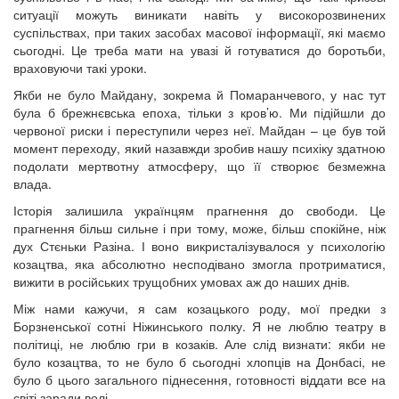
ситуації можуть виникати навіть у високорозвинених
суспільствах, при таких засобах масової інформації, які маємо
сьогодні. Це треба мати на увазі й готуватися до боротьби,
враховуючи такі уроки.
Якби не було Майдану, зокрема й Помаранчевого, у нас тут
була б брежнєвська епоха, тільки з кров’ю. Ми підійшли до
червоної риски і переступили через неї. Майдан – це був той
момент переходу, який назавжди зробив нашу психіку здатною
подолати мертвотну атмосферу, що її створює безмежна
влада.
Історія залишила українцям прагнення до свободи. Це
прагнення більш сильне і при тому, може, більш спокійне, ніж
дух Стєньки Разіна. І воно викристалізувалося у психологію
козацтва, яка абсолютно несподівано змогла протриматися,
вижити в російських трущобних умовах аж до наших днів.
Між нами кажучи, я сам козацького роду, мої предки з
Борзненської сотні Ніжинського полку. Я не люблю театру в
політиці, не люблю гри в козаків. Але слід визнати: якби не
було козацтва, то не було б сьогодні хлопців на Донбасі, не
було б цього загального піднесення, готовності віддати все на
світі заради волі.