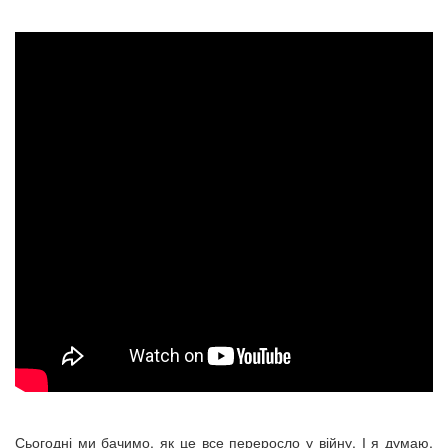
Сьогодні ми бачимо, як це все переросло у війну. І я думаю,