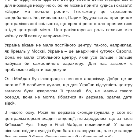
для іноземців незручною, бо не можна прийти кудись і сказати:
«Звідси ми почали рости». Глюксману це страшенно
сподобалося. Бо, виявляється, Париж будувався за принципом
централізованої спільноти, що врешті-решт стало проявлятися
в ідеї центрації міста. Централізаторська роль великих міст
чаїть у собі велику неприємність.
Україна віками не мала постійного центру, такого, наприклад,
як Кремль у Москві. Україна – це анархічний куточок Європи.
Вона не мала стабільного центру, який усе більше і більше
набував би самостійного характеру. Для нас загалом є
проблемою зібрати все докупи.
От і Майдан був ілюстрацією певного анархізму. Добре це чи
погано? Я особисто думаю, що для України відсутність центру
загалом була джерелом її трагедії, бо, не маючи такого
осердя, вона не могла зібратися як держава, здатна дати
відсіч.
З іншого боку, Росія як держава сконцентрувала у собі всі
централізаторські владні тенденції, які зародилися ще за часів
Київської Русі. Тому в Росії Майдан немислимий. У наших
північно-східних сусідів було багато заворушень, але це завжди
був
«русский бунт, бессмысленный и беспощадный».