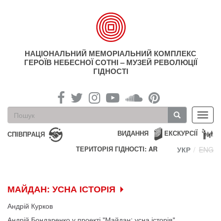
Перейти
до
основного
матеріалу
НАЦІОНАЛЬНИЙ МЕМОРІАЛЬНИЙ КОМПЛЕКС
ГЕРОЇВ НЕБЕСНОЇ СОТНІ – МУЗЕЙ РЕВОЛЮЦІЇ
ГІДНОСТІ
Пошукова
Toggl
форма
navig
Пошук
ВИДАННЯ
ЕКСКУРСІЇ
СПІВПРАЦЯ
ТЕРИТОРІЯ ГІДНОСТІ: AR
УКР
ENG
МАЙДАН: УСНА ІСТОРІЯ
Андрій Курков
Андрій Бондаренко у проекті "Майдан: усна історія"