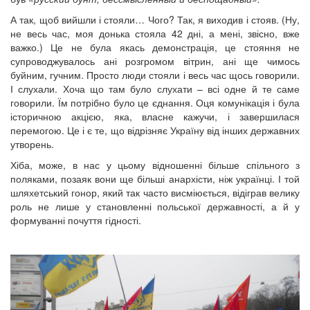
А так, щоб вийшли і стояли… Чого? Так, я виходив і стояв. (Ну,
не весь час, моя донька стояла 42 дні, а мені, звісно, вже
важко.) Це не була якась демонстрація, це стояння не
супроводжувалось ані розгромом вітрин, ані ще чимось
буйним, гучним. Просто люди стояли і весь час щось говорили.
І слухали. Хоча що там було слухати – всі одне й те саме
говорили. Їм потрібно було це єднання. Оця комунікація і була
історичною акцією, яка, власне кажучи, і завершилася
перемогою. Це і є те, що відрізняє Україну від інших державних
утворень.
Хіба, може, в нас у цьому відношенні більше спільного з
поляками, позаяк вони ще більші анархісти, ніж українці. І той
шляхетський гонор, який так часто висміюється, відіграв велику
роль не лише у становленні польської державності, а й у
формуванні почуття гідності.