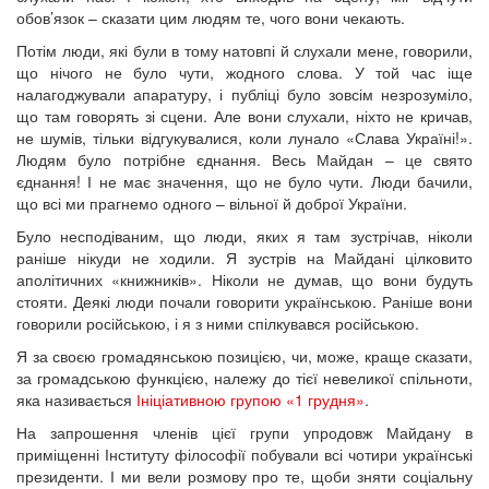
обов’язок – сказати цим людям те, чого вони чекають.
Потім люди, які були в тому натовпі й слухали мене, говорили,
що нічого не було чути, жодного слова. У той час іще
налагоджували апаратуру, і публіці було зовсім незрозуміло,
що там говорять зі сцени. Але вони слухали, ніхто не кричав,
не шумів, тільки відгукувалися, коли лунало «Слава Україні!».
Людям було потрібне єднання. Весь Майдан – це свято
єднання! І не має значення, що не було чути. Люди бачили,
що всі ми прагнемо одного – вільної й доброї України.
Було несподіваним, що люди, яких я там зустрічав, ніколи
раніше нікуди не ходили. Я зустрів на Майдані цілковито
аполітичних «книжників». Ніколи не думав, що вони будуть
стояти. Деякі люди почали говорити українською. Раніше вони
говорили російською, і я з ними спілкувався російською.
Я за своєю громадянською позицією, чи, може, краще сказати,
за громадською функцією, належу до тієї невеликої спільноти,
яка називається
Ініціативною групою «1 грудня»
.
На запрошення членів цієї групи упродовж Майдану в
приміщенні Інституту філософії побували всі чотири українські
президенти. І ми вели розмову про те, щоби зняти соціальну