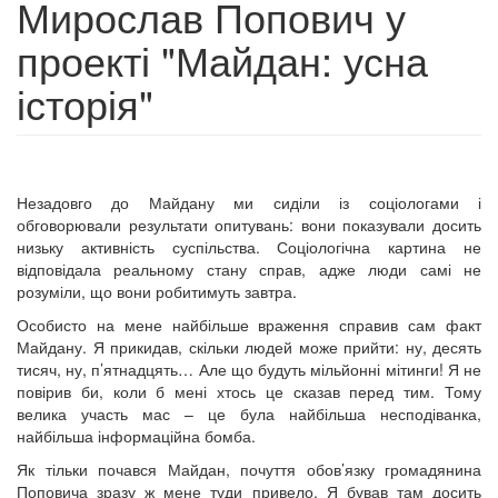
Мирослав Попович у
проекті "Майдан: усна
історія"
Незадовго до Майдану ми сиділи із соціологами і
обговорювали результати опитувань: вони показували досить
низьку активність суспільства. Соціологічна картина не
відповідала реальному стану справ, адже люди самі не
розуміли, що вони робитимуть завтра.
Особисто на мене найбільше враження справив сам факт
Майдану. Я прикидав, скільки людей може прийти: ну, десять
тисяч, ну, п’ятнадцять… Але що будуть мільйонні мітинги! Я не
повірив би, коли б мені хтось це сказав перед тим. Тому
велика участь мас – це була найбільша несподіванка,
найбільша інформаційна бомба.
Як тільки почався Майдан, почуття обов’язку громадянина
Поповича зразу ж мене туди привело. Я бував там досить