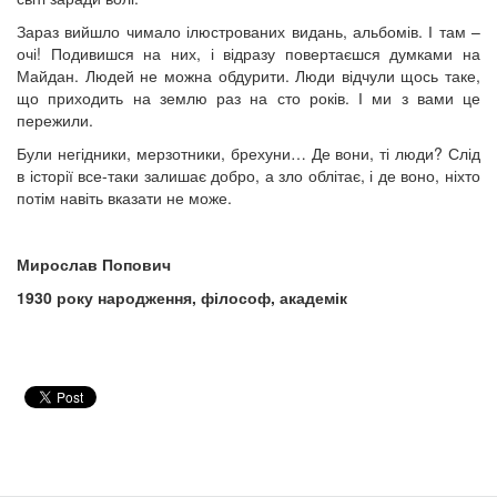
Зараз вийшло чимало ілюстрованих видань, альбомів. І там –
очі! Подивишся на них, і відразу повертаєшся думками на
Майдан. Людей не можна обдурити. Люди відчули щось таке,
що приходить на землю раз на сто років. І ми з вами це
пережили.
Були негідники, мерзотники, брехуни… Де вони, ті люди? Слід
в історії все-таки залишає добро, а зло облітає, і де воно, ніхто
потім навіть вказати не може.
Мирослав Попович
1930 року народження, філософ, академік