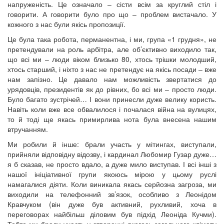
напруженість. Це означало – сісти всім за круглий стіл і
говорити. А говорити було про що – проблем вистачало. У
кожного з нас були якісь пропозиції.
Це була така робота, перманентна, і ми, група «1 грудня», не
претендували на роль арбітра, але об’єктивно виходило так,
що всі ми – люди віком близько 80, хтось трішки молодший,
хтось старший, і ніхто з нас не претендує на якісь посади – вже
нам запізно. Це давало нам можливість звертатися до
урядовців, президентів як до рівних, бо всі ми – просто люди.
Було багато зустрічей… І вони принесли дуже велику користь.
Навіть коли вже все обвалилося і почалася війна на вулицях,
то й тоді ще якась примирлива нота була внесена нашим
втручанням.
Ми робили й інше: брали участь у мітингах, виступали,
прийняли відповідну відозву, і кардинал Любомир Гузар дуже…
я б сказав, не просто вдало, а дуже мило виступав. І всі інші з
нашої ініціативної групи якоюсь мірою у цьому руслі
намагалися діяти. Коли виникала якась серйозна загроза, ми
виходили на телефонний зв’язок, особливо з Леонідом
Кравчуком (він дуже був активний, рухливий, хоча в
переговорах найбільш діловим був підхід Леоніда Кучми).
Тобто ми брали участь у створенні якогось загального клімату