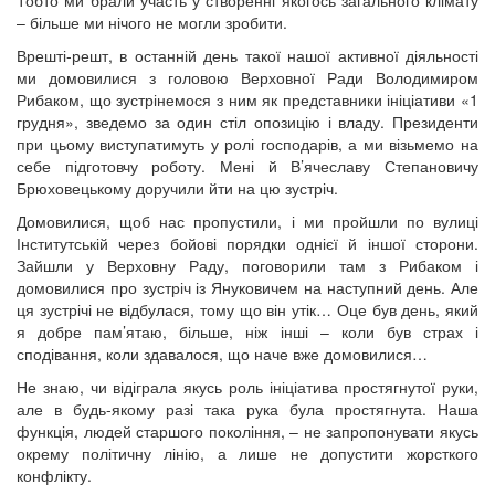
– більше ми нічого не могли зробити.
Врешті-решт, в останній день такої нашої активної діяльності
ми домовилися з головою Верховної Ради Володимиром
Рибаком, що зустрінемося з ним як представники ініціативи «1
грудня», зведемо за один стіл опозицію і владу. Президенти
при цьому виступатимуть у ролі господарів, а ми візьмемо на
себе підготовчу роботу. Мені й В’ячеславу Степановичу
Брюховецькому доручили йти на цю зустріч.
Домовилися, щоб нас пропустили, і ми пройшли по вулиці
Інститутській через бойові порядки однієї й іншої сторони.
Зайшли у Верховну Раду, поговорили там з Рибаком і
домовилися про зустріч із Януковичем на наступний день. Але
ця зустрічі не відбулася, тому що він утік… Оце був день, який
я добре пам’ятаю, більше, ніж інші – коли був страх і
сподівання, коли здавалося, що наче вже домовилися…
Не знаю, чи відіграла якусь роль ініціатива простягнутої руки,
але в будь-якому разі така рука була простягнута. Наша
функція, людей старшого покоління, – не запропонувати якусь
окрему політичну лінію, а лише не допустити жорсткого
конфлікту.