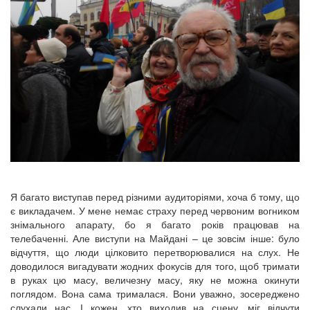
Я багато виступав перед різними аудиторіями, хоча б тому, що
є викладачем. У мене немає страху перед червоним вогником
знімального апарату, бо я багато років працював на
телебаченні. Але виступи на Майдані – це зовсім інше: було
відчуття, що люди цілковито перетворювалися на слух. Не
доводилося вигадувати жодних фокусів для того, щоб тримати
в руках цю масу, величезну масу, яку не можна окинути
поглядом. Вона сама трималася. Вони уважно, зосереджено
слухали нас. І кожен, хто виходив на сцену, міг відчути