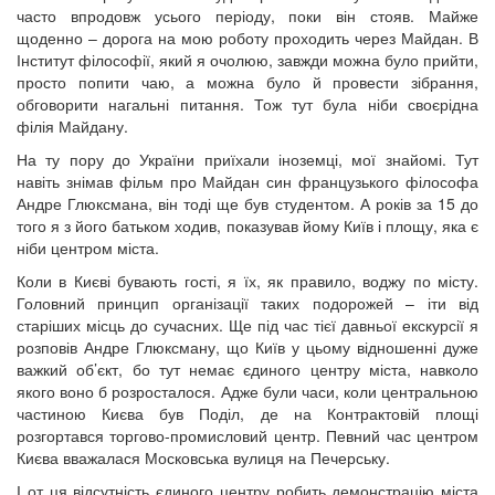
часто впродовж усього періоду, поки він стояв. Майже
щоденно – дорога на мою роботу проходить через Майдан. В
Інститут філософії, який я очолюю, завжди можна було прийти,
просто попити чаю, а можна було й провести зібрання,
обговорити нагальні питання. Тож тут була ніби своєрідна
філія Майдану.
На ту пору до України приїхали іноземці, мої знайомі. Тут
навіть знімав фільм про Майдан син французького філософа
Андре Глюксмана, він тоді ще був студентом. А років за 15 до
того я з його батьком ходив, показував йому Київ і площу, яка є
ніби центром міста.
Коли в Києві бувають гості, я їх, як правило, воджу по місту.
Головний принцип організації таких подорожей – іти від
старіших місць до сучасних. Ще під час тієї давньої екскурсії я
розповів Андре Глюксману, що Київ у цьому відношенні дуже
важкий об’єкт, бо тут немає єдиного центру міста, навколо
якого воно б розросталося. Адже були часи, коли центральною
частиною Києва був Поділ, де на Контрактовій площі
розгортався торгово-промисловий центр. Певний час центром
Києва вважалася Московська вулиця на Печерську.
І от ця відсутність єдиного центру робить демонстрацію міста