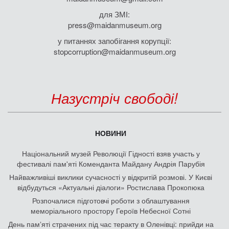
для ЗМІ:
press@maidanmuseum.org
у питаннях запобігання корупції:
stopcorruption@maidanmuseum.org
Назустріч свободі!
НОВИНИ
Національний музей Революції Гідності взяв участь у
фестивалі пам'яті Коменданта Майдану Андрія Парубія
Найважливіші виклики сучасності у відкритій розмові. У Києві
відбудуться «Актуальні діалоги» Ростислава Прокопюка
Розпочалися підготовчі роботи з облаштування
меморіального простору Героїв Небесної Сотні
День памʼяті страчених під час теракту в Оленівці: прийди на