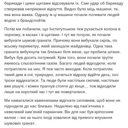
барикади і цими щитами відсовували їх. Сам удар об барикаду
створював неприємне відчуття. Видно було міць машини, те,
яка вона важка. Одразу ж ці машини почали поливати людей
водою з брандспойтів.
Потім ми побачили, що Інститутською теж рухається колона в
чорному, в касках і зі щитами. І тут же почули, як почали
вибухати шумові гранати. Причому вони вибухали скрізь, по
всьому периметру, який захищали майданівці. Одна така
граната вибухнула так близько біля мене, що пробила штани.
Вибух був досить потужний. Крім того, вони почали труїти
якимось сльозогінним газом. Багато людей відходили, коли
потрапляло на них. Я теж часто виходив. Коли потрапляє
такий дим в очі, природно, хочеться відразу відійти десь, хоч
трохи віддихатися. Та люди були настільки сміливі, настільки
вже рішучі, і кожен прагнув стояти до кінця… тож відходили
лише на короткий час і тут же поверталися.
Ми намагалися каменюками відігнати силовиків, щоб вони не
підходили до нас близько. Недалеко від пам’ятника є
невеликий кам’яний парканчик. Він для нас був кріпосним
валом – ми за нього іноді ховалися від прямого влучання
шумових гранат.