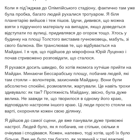
Коли я під’їжджав до Олімпійського стадіону, фактично там уже
була пробка, багато людей рухалися тротуаром. Я біля
планетарію вийшов і теж пішов. Ідучи, дивився, що можна
взяти з підручного матеріалу на випадок, якщо доведеться
відступати по вулиці, придивлявся до огорож тощо. Хтось у
будинку на площі Толстого виставив гучномовець, мабуть, зі
свого балкона. Він транслював те, що відбувається на
Майдані. І я чув, що підійшов до мікрофона Юрій Луценко і
почав стривожено розповідати, що сталося.
Я рухався досить швидко, бо хотів якомога хутчіше прийти на
Майдан. Минаючи Бессарабську площу, побачив людей, які
там стояли – волонтерів, захисників Майдану. Вони були
абсолютно спокійні, розмовляли, жартували. Це навіть трохи
здивувало: як так? Протяжність Майдану, звісно, була дуже
велика. Не завжди те, що творилося в одному його краю,
відповідало настроям іншого краю. Ці люди просто стояли на
варті, охороняли кожен свою ділянку.
Я дійшов до самої сцени, де вже панували дуже тривожні
настрої. Людей було, як я побачив, не стільки, скільки я
очікував і сподівався. Кожен, напевно, тоді хотів, щоб їх було
більше. Вже не було так багато, як зазвичай у такі важливі