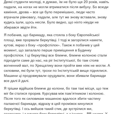
Деякі студенти молоді, я думаю, їм не було ще 20 років, навіть
падали, на ногах не могли втриматися після вибуху. Бо всюди
каміння, дрова – все це було перемішано, люди часто
втрачали рівновагу, падали, але тут же знову вставали, знову
кудись ішли, щось несли. Було видно, що ніхто нікуди не
збирався звідти йти.
Я побачив, що барикаду, яка стояла з боку Європейської
площі, вже прорвали беркутівці. І тоді ж загорілися намети,
кутові, якраз з боку «профспілок». Також я побачив у цей
момент, що запалало перше приміщення в Будинку
профспілок. І ці беркутівці все ближче, ближче колоною стали
підходити саме до нас, на ріг Інститутської, бо там стояв
вогненний вал, по Хрещатику вони пройти вже ніяк не могли. А
силовики, які були тут, трохи по Інститутській вище піднялися.
Машини ці продовжували орудувати, вони збивали барикади
все далі й далі.
Я трішки відійшов ближче до колони, бо там такі місця, що теж
міг би статися прорив. Курсував між пам’ятником і колоною.
Після того як силовикам машиною вдалося збити частину
палаючої барикади, відразу в цей проміжок кинулися
беркутівці. І ось вийшов такий стик, де зустрілися ми,
захисники, і з одного боку беркутівці, а з іншого – ВВ-шники. У