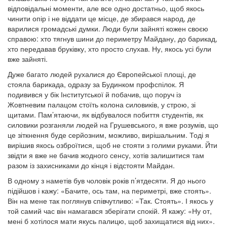
відповідальні моменти, але все одно достатньо, щоб якось
чинити опір і не віддати це місце, де збирався народ, де
варилися громадські думки. Люди були зайняті кожен своєю
справою: хто тягнув шини до периметру Майдану, до барикад,
хто передавав бруківку, хто просто слухав. Ну, якось усі були
вже зайняті.
Дуже багато людей рухалися до Європейської площі, де
стояла барикада, одразу за Будинком профспілок. Я
подивився у бік Інститутської й побачив, що поруч із
Жовтневим палацом стоїть колона силовиків, у строю, зі
щитами. Пам’ятаючи, як відбувалося побиття студентів, як
силовики розганяли людей на Грушевського, я вже розумів, що
це зіткнення буде серйозним, можливо, вирішальним. Тоді я
вирішив якось озброїтися, щоб не стояти з голими руками. Йти
звідти я вже не бачив жодного сенсу, хотів залишитися там
разом із захисниками до кінця і відстояти Майдан.
В одному з наметів був чоловік років п’ятдесяти. Я до нього
підійшов і кажу: «Бачите, ось там, на периметрі, вже стоять».
Він на мене так поглянув співчутливо: «Так. Стоять». І якось у
той самий час він намагався зберігати спокій. Я кажу: «Ну от,
мені б хотілося мати якусь палицю, щоб захищатися від них».