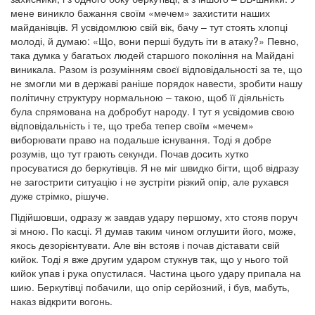
мене виникло бажання своїм «мечем» захистити наших
майданівців. Я усвідомлюю свій вік, бачу – тут стоять хлопці
молоді, й думаю: «Що, вони перші будуть іти в атаку?» Певно,
така думка у багатьох людей старшого покоління на Майдані
виникала. Разом із розумінням своєї відповідальності за те, що
не змогли ми в державі раніше порядок навести, зробити нашу
політичну структуру нормальною – такою, щоб її діяльність
була спрямована на добробут народу. І тут я усвідомив свою
відповідальність і те, що треба тепер своїм «мечем»
виборювати право на подальше існування. Тоді я добре
розумів, що тут грають секунди. Почав досить хутко
просуватися до беркутівців. Я не міг швидко бігти, щоб відразу
не загострити ситуацію і не зустріти різкий опір, але рухався
дуже стрімко, рішуче.
Підійшовши, одразу ж завдав удару першому, хто стояв поруч
зі мною. По касці. Я думав таким чином оглушити його, може,
якось дезорієнтувати. Але він встояв і почав діставати свій
кийок. Тоді я вже другим ударом стукнув так, що у нього той
кийок упав і рука опустилася. Частина цього удару припала на
шию. Беркутівці побачили, що опір серйозний, і був, мабуть,
наказ відкрити вогонь.