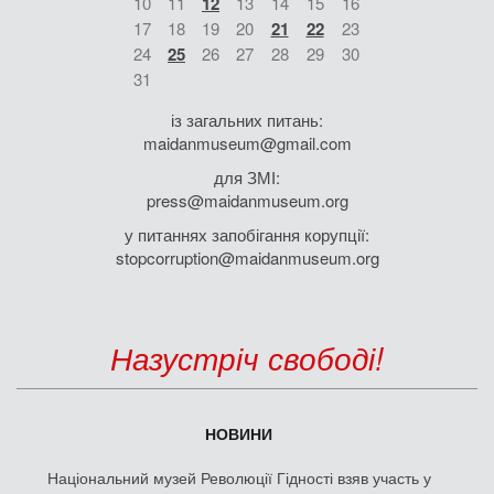
10
11
12
13
14
15
16
17
18
19
20
21
22
23
24
25
26
27
28
29
30
31
із загальних питань:
maidanmuseum@gmail.com
для ЗМІ:
press@maidanmuseum.org
у питаннях запобігання корупції:
stopcorruption@maidanmuseum.org
Назустріч свободі!
НОВИНИ
Національний музей Революції Гідності взяв участь у