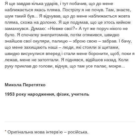
Я ще завдав кілька ударів, і тут побачив, що до мене
наближається якась пляма. Пострілу я не почув. Там, знаєте,
шум такий був... Я відчував, що до мене наближається жовта
пляма, схожа на долоню. Я ще подумав, що це хтось кийком
замахнувся. Думаю: «Невже свої?» А тут же поруч нікого не
було. Я спочатку знепритомнів, потім отямився, швидко
знайшов свої окуляри, палицю – зброю свою – забрав. І бачу,
що мене захищають наші – люди, які стояли зі щитами,
швидко висунулися вперед і стали мене боронити, щоб, поки я
лежав, мене не затоптали. Я піднявся, відійшов назад. Коли
руку приклав до голови, відчув, що там усе палає, мокре...
Микола Перетятко
1953 року народження, фізик, учитель
*
Оригінальна мова інтерв’ю – російська.