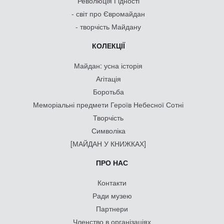
Революція Гідності
- світ про Євромайдан
- творчість Майдану
КОЛЕКЦІЇ
Майдан: усна історія
Агітація
Боротьба
Меморіальні предмети Героїв Небесної Сотні
Творчість
Символіка
[МАЙДАН У КНИЖКАХ]
ПРО НАС
Контакти
Ради музею
Партнери
Членство в організаціях