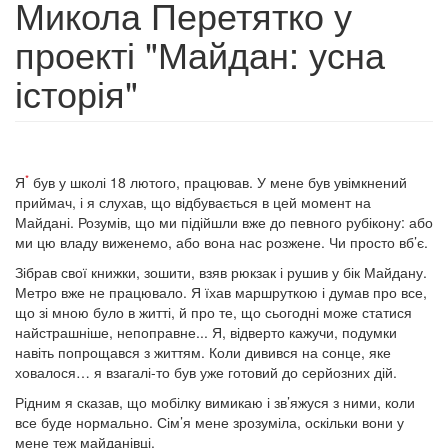
Микола Перетятко у
проекті "Майдан: усна
історія"
*
Я
був у школі 18 лютого, працював. У мене був увімкнений
приймач, і я слухав, що відбувається в цей момент на
Майдані. Розумів, що ми підійшли вже до певного рубікону: або
ми цю владу виженемо, або вона нас розжене. Чи просто вб’є.
Зібрав свої книжки, зошити, взяв рюкзак і рушив у бік Майдану.
Метро вже не працювало. Я їхав маршруткою і думав про все,
що зі мною було в житті, й про те, що сьогодні може статися
найстрашніше, непоправне... Я, відверто кажучи, подумки
навіть попрощався з життям. Коли дивився на сонце, яке
ховалося… я взагалі-то був уже готовий до серйозних дій.
Рідним я сказав, що мобілку вимикаю і зв’яжуся з ними, коли
все буде нормально. Сім’я мене зрозуміла, оскільки вони у
мене теж майданівці.