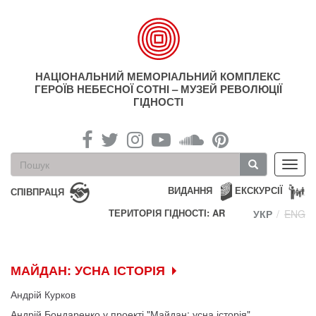
Перейти
до
основного
матеріалу
НАЦІОНАЛЬНИЙ МЕМОРІАЛЬНИЙ КОМПЛЕКС
ГЕРОЇВ НЕБЕСНОЇ СОТНІ – МУЗЕЙ РЕВОЛЮЦІЇ
ГІДНОСТІ
Пошукова
Toggl
форма
navig
Пошук
ВИДАННЯ
ЕКСКУРСІЇ
СПІВПРАЦЯ
ТЕРИТОРІЯ ГІДНОСТІ: AR
УКР
ENG
МАЙДАН: УСНА ІСТОРІЯ
Андрій Курков
Андрій Бондаренко у проекті "Майдан: усна історія"