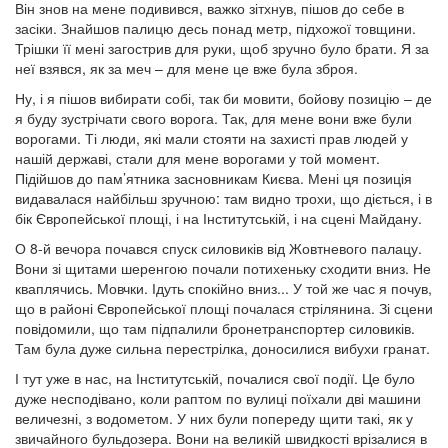
Він знов на мене подивився, важко зітхнув, пішов до себе в
засіки. Знайшов палицю десь понад метр, підхожої товщини.
Трішки її мені загострив для руки, щоб зручно було брати. Я за
неї взявся, як за меч – для мене це вже була зброя.
Ну, і я пішов вибирати собі, так би мовити, бойову позицію – де
я буду зустрічати свого ворога. Так, для мене вони вже були
ворогами. Ті люди, які мали стояти на захисті прав людей у
нашій державі, стали для мене ворогами у той момент.
Підійшов до пам’ятника засновникам Києва. Мені ця позиція
видавалася найбільш зручною: там видно трохи, що діється, і в
бік Європейської площі, і на Інститутській, і на сцені Майдану.
О 8-й вечора почався спуск силовиків від Жовтневого палацу.
Вони зі щитами шеренгою почали потихеньку сходити вниз. Не
кваплячись. Мовчки. Ідуть спокійно вниз... У той же час я почув,
що в районі Європейської площі почалася стрілянина. Зі сцени
повідомили, що там підпалили бронетранспортер силовиків.
Там була дуже сильна перестрілка, доносилися вибухи гранат.
І тут уже в нас, на Інститутській, почалися свої події. Це було
дуже несподівано, коли раптом по вулиці поїхали дві машини
величезні, з водометом. У них були попереду щити такі, як у
звичайного бульдозера. Вони на великій швидкості врізалися в