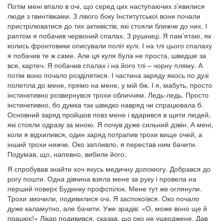
Потім мені впало в очі, що серед цих наступаючих з’явилися
люди з гвинтівками. З лівого боку Інститутської вони почали
пристрілюватися до тих активістів, які стояли ближче до них. І
раптом я побачив червоний спалах. З рушниці. Я пам’ятаю, як
колись фронтовики описували політ кулі. І на тлі цього спалаху
я побачив те ж саме. Але ця куля була не проста, швидше за
все, картеч. Я побачив спалах і на його тлі – чорну пляму. А
потім воно почало розділятися. І частина заряду якось по дузі
полетіла до мене, прямо на мене, у мій бік. І я, мабуть, просто
інстинктивно розвернувся трохи обличчям. Ледь-ледь. Просто
інстинктивно, бо думка так швидко навряд чи спрацювала б.
Основний заряд пройшов повз мене і вдарився в щити людей,
які стояли одразу за мною. Я почув дуже сильний дзвін. А мені,
коли я відхилився, один заряд потрапив трохи вище очей, а
інший трохи нижче. Око запливло, я перестав ним бачити.
Подумав, що, напевно, вибили його.
Я спробував знайти хоч якусь медичну допомогу. Добрався до
рогу пошти. Одна дівчина взяла мене за руку і провела на
перший поверх Будинку профспілок. Мене тут же оглянули.
Трохи змочили, подивилися очі. Я заспокоївся. Око почало
дуже каламутно, але бачити. Уже зрадів: «О, може воно ще й
працює!» Лікар подивився, сказав, що око не ушкоджене. Дав