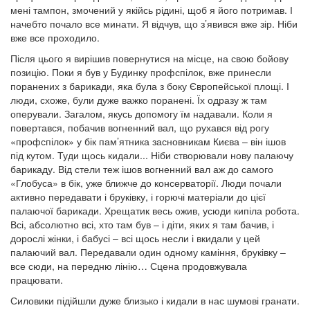
мені тампон, змочений у якійсь рідині, щоб я його потримав. І
начебто почало все минати. Я відчув, що з’явився вже зір. Ніби
вже все проходило.
Після цього я вирішив повернутися на місце, на свою бойову
позицію. Поки я був у Будинку профспілок, вже принесли
поранених з барикади, яка була з боку Європейської площі. І
люди, схоже, були дуже важко поранені. Їх одразу ж там
оперували. Загалом, якусь допомогу їм надавали. Коли я
повертався, побачив вогненний вал, що рухався від рогу
«профспілок» у бік пам’ятника засновникам Києва – він ішов
під кутом. Туди щось кидали... Ніби створювали нову палаючу
барикаду. Від стели теж ішов вогненний вал аж до самого
«Глобуса» в бік, уже ближче до консерваторії. Люди почали
активно передавати і бруківку, і горючі матеріали до цієї
палаючої барикади. Хрещатик весь ожив, усюди кипіла робота.
Всі, абсолютно всі, хто там був – і діти, яких я там бачив, і
дорослі жінки, і бабусі – всі щось несли і вкидали у цей
палаючий вал. Передавали один одному каміння, бруківку –
все сюди, на передню лінію… Сцена продовжувала
працювати.
Силовики підійшли дуже близько і кидали в нас шумові гранати.