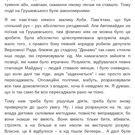
тужіння або, навпаки, скакання нікому легше не ставало. Тому
події на Грушевського були закономірними.
Я не пам’ятаю ніякого заклику Коби. Пам’ятаю, що був
спільний рух – рух абсолютно узгоджений. Але Автомайдан не
поїхав на Грушевського, там фізично ніяк не можна було це
зробити. Була абсолютно цілеспрямована зрозуміла акція,
мало того, з правого боку певний коридор робили депутати
Верховної Ради, ближче до стадіону "Динамо" так само стояли
інші люди, які спрямовували хід. Ми намагалися зайняти ті
позиції, які нами було втрачено. Розумієте, відбувалася певна
стагнація Майдану – людей ставало менше, і було очевидно,
що коли далі так піде, акція "задихнеться" і нас просто всіх
пересаджають. Опозиційні політики, мабуть, розраховували
все-таки домовлятися з владою, хоча й невідомо як. Я думаю,
що їх так само би всіх пересаджали рано чи пізно.
Тому нам треба було рішучіше діяти, треба було знову
привернути до цього увагу. Ну, і наш розрахунок на те, що
влада діятиме силовими методами, повністю виправдався, бо
вони інакше не вміють. Вони вміють тільки бити, вбивати,
стріляти, а на більше в них ніколи не вистачало розуму.
Власне, це й відбулося – в хід пішли бетеери... А далі були