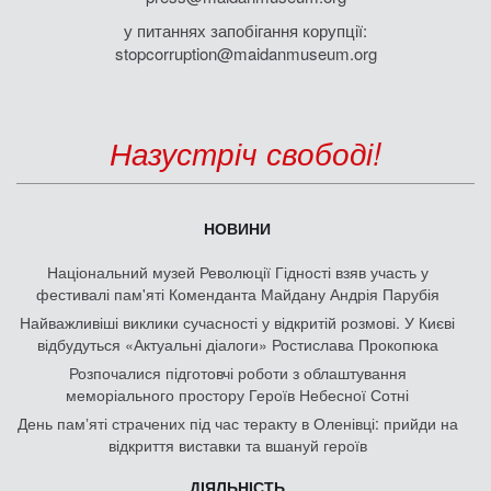
у питаннях запобігання корупції:
stopcorruption@maidanmuseum.org
Назустріч свободі!
НОВИНИ
Національний музей Революції Гідності взяв участь у
фестивалі пам'яті Коменданта Майдану Андрія Парубія
Найважливіші виклики сучасності у відкритій розмові. У Києві
відбудуться «Актуальні діалоги» Ростислава Прокопюка
Розпочалися підготовчі роботи з облаштування
меморіального простору Героїв Небесної Сотні
День памʼяті страчених під час теракту в Оленівці: прийди на
відкриття виставки та вшануй героїв
ДІЯЛЬНІСТЬ