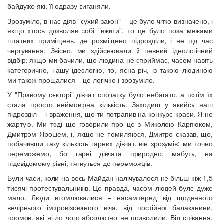
байдуже які, її одразу виганяли.
Зрозуміло, в нас діяв "сухий закон" – це було чітко визначено, і
якщо хтось дозволяв собі "вжити", то це було поза межами
штатних приміщень, де розміщено підрозділи, і не під час
чергування. Звісно, ми здійснювали й певний ідеологічний
відбір: якщо ми бачили, що людина не сприймає, часом навіть
категорично, нашу ідеологію, то, ясна річ, із такою людиною
ми також прощалися – це логічно і зрозуміло.
У "Правому секторі" дівчат спочатку було небагато, а потім їх
стала просто неймовірна кількість. Заходиш у якийсь наш
підрозділ – і враження, що ти потрапив на конкурс краси. Я не
жартую. Ми тоді ще говорили про це з Миколою Карпюком,
Дмитром Ярошем, і, якщо не помиляюся, Дмитро сказав, що,
побачивши таку кількість гарних дівчат, він зрозумів: ми точно
переможемо, бо гарні дівчата природно, мабуть, на
підсвідомому рівні, тягнуться до переможців.
Були часи, коли на весь Майдан налічувалося не більш ніж 1,5
тисячі протестувальників. Це правда, часом людей було дуже
мало. Люди втомлювалися – насамперед від щоденного
вечірнього імпровізованого віча, від постійної балаканини,
промов, які ні до чого абсолютно не приводили. Від співання,