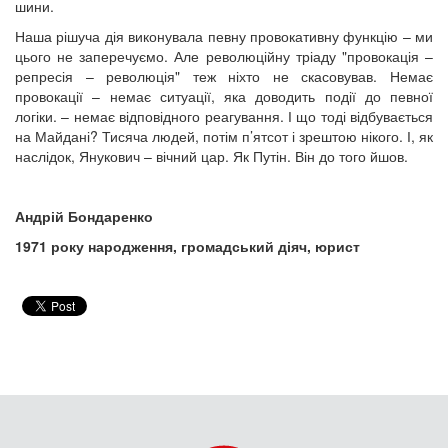
шини.
Наша рішуча дія виконувала певну провокативну функцію – ми
цього не заперечуємо. Але революційну тріаду "провокація –
репресія – революція" теж ніхто не скасовував. Немає
провокації – немає ситуації, яка доводить події до певної
логіки. – немає відповідного реагування. І що тоді відбувається
на Майдані? Тисяча людей, потім п’ятсот і зрештою нікого. І, як
наслідок, Янукович – вічний цар. Як Путін. Він до того йшов.
Андрій Бондаренко
1971 року народження, громадський діяч, юрист