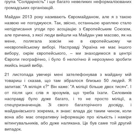
група "Солідарність" і ще багато невеликих неформалізованих
громадських організацій.
Майдан 2013 року називають Євромайданом, але я з такою
назвою не погоджуюся. Так, звісно, останньою краплею стало
непідписання угоди про асоціацію з Європейським Союзом,
але причина, з якої люди вийшли на Майдан уже масово, як на
мене, полягала зовсім не в європейському чи
неєвропейському виборі. Насправді Україна не має іншого
вибору, окрім європейського, – ми знаходимося в центрі
Європи географічно, і було б нелогічно й нерозумно зробити
якийсь інший вибір.
21 листопада увечері мені зателефонував з майдану мій
товариш і сказав, що там зібралося близько 50 людей. Я
запитав: "А міліція є?" Він каже: "А міліції більше двох тисяч". І
от після цих слів я зрозумів, що треба їхати. Силовиків
насправді було дуже багато, і то не просто міліції, а
спецпризначенців. Зі свого багаторічного досвіду, і
майданівського зокрема, я знаю: влада діє таким чином, коли
вона або має оперативну інформацію про кількість і наміри
мітингувальників, або дуже налякана. Це був саме той другий
випадок.