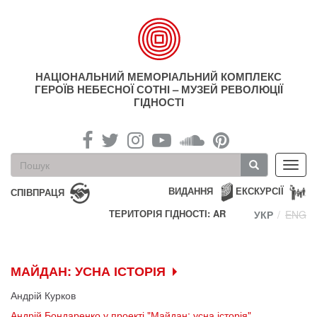
Перейти
до
основного
матеріалу
НАЦІОНАЛЬНИЙ МЕМОРІАЛЬНИЙ КОМПЛЕКС
ГЕРОЇВ НЕБЕСНОЇ СОТНІ – МУЗЕЙ РЕВОЛЮЦІЇ
ГІДНОСТІ
Пошукова
Toggl
форма
navig
Пошук
ВИДАННЯ
ЕКСКУРСІЇ
СПІВПРАЦЯ
ТЕРИТОРІЯ ГІДНОСТІ: AR
УКР
ENG
МАЙДАН: УСНА ІСТОРІЯ
Андрій Курков
Андрій Бондаренко у проекті "Майдан: усна історія"