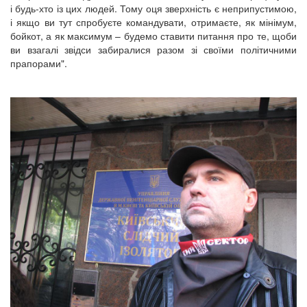
і будь-хто із цих людей. Тому оця зверхність є неприпустимою,
і якщо ви тут спробуєте командувати, отримаєте, як мінімум,
бойкот, а як максимум – будемо ставити питання про те, щоби
ви взагалі звідси забиралися разом зі своїми політичними
прапорами".