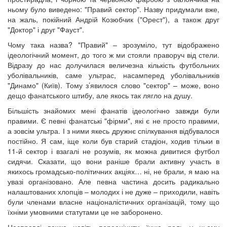
ньому було виведено: "Правий сектор". Назву придумали вже,
на жаль, покійний Андрій Козюбчик ("Орест"), а також друг
"Доктор" і друг "Фауст".
Чому така назва? "Правий" – зрозуміло, тут відображено
ідеологічний момент, до того ж ми стояли праворуч від стели.
Відразу до нас долучилася величезна кількість футбольних
уболівальників, саме ультрас, насамперед уболівальників
"Динамо" (Київ). Тому з’явилося слово "сектор" – може, воно
дещо фанатського штибу, але якось так лягло на душу.
Більшість знайомих мені фанатів ідеологічно завжди були
правими. Є певні фанатські "фірми", які є не просто правими,
а зовсім ультра. І з ними якесь дружнє спілкування відбувалося
постійно. Я сам, іще коли був старий стадіон, ходив тільки в
11-й сектор і взагалі не розумів, як можна дивитися футбол
сидячи. Сказати, що вони раніше брали активну участь в
якихось громадсько-політичних акціях… ні, не брали, я маю на
увазі організовано. Але певна частина досить радикально
налаштованих хлопців – молодих і не дуже – приходили, навіть
були членами власне націоналістичних організацій, тому що
їхніми умовними статутами це не заборонено.