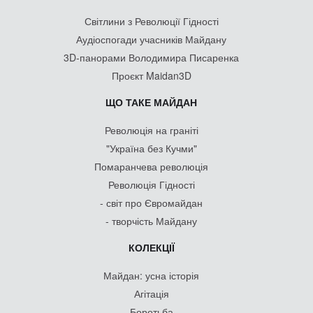
Світлини з Революції Гідності
Аудіоспогади учасників Майдану
3D-панорами Володимира Писаренка
Проєкт Maidan3D
ЩО ТАКЕ МАЙДАН
Революція на граніті
"Україна без Кучми"
Помаранчева революція
Революція Гідності
- світ про Євромайдан
- творчість Майдану
КОЛЕКЦІЇ
Майдан: усна історія
Агітація
Боротьба