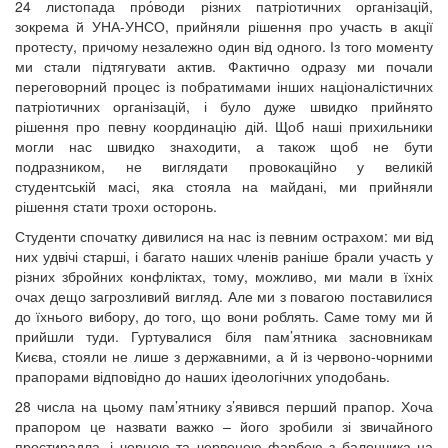
24 листопада про́води різних патріотичних організацій,
зокрема й УНА-УНСО, прийняли рішення про участь в акції
протесту, причому незалежно один від одного. Із того моменту
ми стали підтягувати актив. Фактично одразу ми почали
переговорний процес із побратимами інших націоналістичних
патріотичних організацій, і було дуже швидко прийнято
рішення про певну координацію дій. Щоб наші прихильники
могли нас швидко знаходити, а також щоб не бути
подразником, не виглядати провокаційно у великій
студентській масі, яка стояла на майдані, ми прийняли
рішення стати трохи осторонь.
Студенти спочатку дивилися на нас із певним острахом: ми від
них удвічі старші, і багато наших членів раніше брали участь у
різних збройних конфліктах, тому, можливо, ми мали в їхніх
очах дещо загрозливий вигляд. Але ми з повагою поставилися
до їхнього вибору, до того, що вони роблять. Саме тому ми й
прийшли туди. Гуртувалися біля пам’ятника засновникам
Києва, стояли не лише з державними, а й із червоно-чорними
прапорами відповідно до наших ідеологічних уподобань.
28 числа на цьому пам’ятнику з’явився перший прапор. Хоча
прапором це назвати важко – його зробили зі звичайного
простирадла, і чорною та червоною фарбою з балончика на