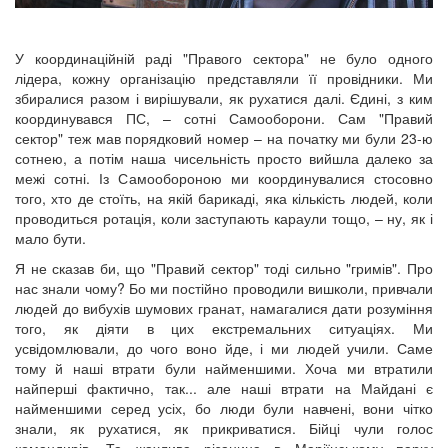
У координаційній раді "Правого сектора" не було одного
лідера, кожну організацію представляли її провідники. Ми
збиралися разом і вирішували, як рухатися далі. Єдині, з ким
координувався ПС, – сотні Самооборони. Сам "Правий
сектор" теж мав порядковий номер – на початку ми були 23-ю
сотнею, а потім наша чисельність просто вийшла далеко за
межі сотні. Із Самообороною ми координувалися стосовно
того, хто де стоїть, на якій барикаді, яка кількість людей, коли
проводиться ротація, коли заступають караули тощо, – ну, як і
мало бути.
Я не сказав би, що "Правий сектор" тоді сильно "гримів". Про
нас знали чому? Бо ми постійно проводили вишколи, привчали
людей до вибухів шумових гранат, намагалися дати розуміння
того, як діяти в цих екстремальних ситуаціях. Ми
усвідомлювали, до чого воно йде, і ми людей учили. Саме
тому й наші втрати були найменшими. Хоча ми втратили
найперші фактично, так... але наші втрати на Майдані є
найменшими серед усіх, бо люди були навчені, вони чітко
знали, як рухатися, як прикриватися. Бійці чули голос
командирів. Та жахлива різанина в Маріїнському парку