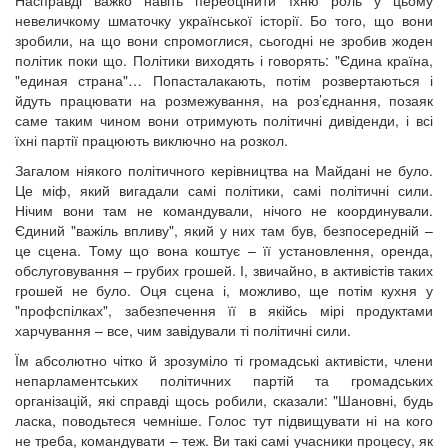
Насправді важко навіть переоцінити їхню роль у цьому
невеличкому шматочку української історії. Бо того, що вони
зробили, на що вони спромоглися, сьогодні не зробив жоден
політик поки що. Політики виходять і говорять: "Єдина країна,
"единая страна"… Попасталакають, потім розвертаються і
йдуть працювати на розмежування, на роз’єднання, позаяк
саме таким чином вони отримують політичні дивіденди, і всі
їхні партії працюють виключно на розкол.
Загалом ніякого політичного керівництва на Майдані не було.
Це міф, який вигадали самі політики, самі політичні сили.
Нічим вони там не командували, нічого не координували.
Єдиний "важіль впливу", який у них там був, безпосередній –
це сцена. Тому що вона коштує – її установлення, оренда,
обслуговування – грубих грошей. І, звичайно, в активістів таких
грошей не було. Оця сцена і, можливо, ще потім кухня у
"профспілках", забезпечення її в якійсь мірі продуктами
харчування – все, чим завідували ті політичні сили.
Їм абсолютно чітко й зрозуміло ті громадські активісти, члени
непарламентських політичних партій та громадських
організацій, які справді щось робили, сказали: "Шановні, будь
ласка, поводьтеся чемніше. Голос тут підвищувати ні на кого
не треба, командувати – теж. Ви такі самі учасники процесу, як