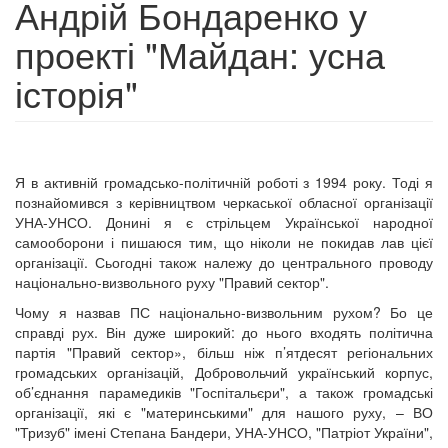
Андрій Бондаренко у
проекті "Майдан: усна
історія"
Я в активній громадсько-політичній роботі з 1994 року. Тоді я
познайомився з керівництвом черкаської обласної організації
УНА-УНСО. Донині я є стрільцем Української народної
самооборони і пишаюся тим, що ніколи не покидав лав цієї
організації. Сьогодні також належу до центрального проводу
національно-визвольного руху "Правий сектор".
Чому я назвав ПС національно-визвольним рухом? Бо це
справді рух. Він дуже широкий: до нього входять політична
партія "Правий сектор», більш ніж п’ятдесят регіональних
громадських організацій, Добровольчий український корпус,
об’єднання парамедиків "Госпітальєри", а також громадські
організації, які є "материнськими" для нашого руху, – ВО
"Тризуб" імені Степана Бандери, УНА-УНСО, "Патріот України",