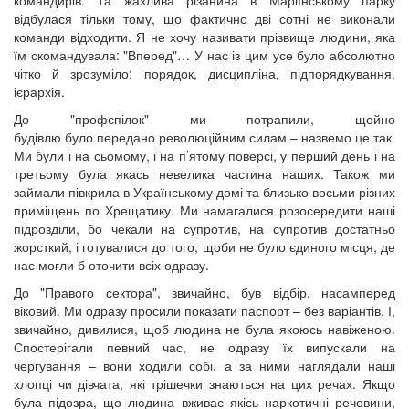
відбулася тільки тому, що фактично дві сотні не виконали
команди відходити. Я не хочу називати прізвище людини, яка
їм скомандувала: "Вперед"… У нас із цим усе було абсолютно
чітко й зрозуміло: порядок, дисципліна, підпорядкування,
ієрархія.
До "профспілок" ми потрапили, щойно
будівлю було передано революційним силам – назвемо це так.
Ми були і на сьомому, і на п’ятому поверсі, у перший день і на
третьому була якась невелика частина наших. Також ми
займали півкрила в Українському домі та близько восьми різних
приміщень по Хрещатику. Ми намагалися розосередити наші
підрозділи, бо чекали на супротив, на супротив достатньо
жорсткий, і готувалися до того, щоби не було єдиного місця, де
нас могли б оточити всіх одразу.
До "Правого сектора", звичайно, був відбір, насамперед
віковий. Ми одразу просили показати паспорт – без варіантів. І,
звичайно, дивилися, щоб людина не була якоюсь навіженою.
Спостерігали певний час, не одразу їх випускали на
чергування – вони ходили собі, а за ними наглядали наші
хлопці чи дівчата, які трішечки знаються на цих речах. Якщо
була підозра, що людина вживає якісь наркотичні речовини,