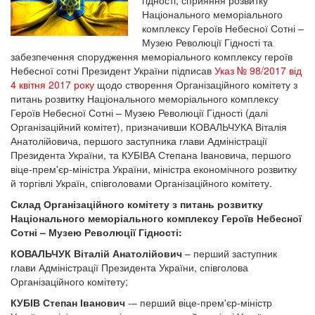
гідності, сприяння розвитку
Національного меморіального
комплексу Героїв Небесної Сотні –
Музею Революції Гідності та
забезпечення спорудження меморіального комплексу героїв
Небесної сотні Президент України підписав
Указ № 98/2017 від
4 квітня 2017 року
щодо створення Організаційного комітету з
питань розвитку Національного меморіального комплексу
Героїв Небесної Сотні – Музею Революції Гідності (далі
Організаційний комітет), призначивши КОВАЛЬЧУКА Віталія
Анатолійовича, першого заступника глави Адміністрації
Президента України, та КУБІВА Степана Івановича, першого
віце-прем'єр-міністра України, міністра економічного розвитку
й торгівлі Україн, співголовами Організаційного комітету.
Склад Організаційного комітету з питань розвитку
Національного меморіального комплексу Героїв Небесної
Сотні – Музею Революції Гідності:
КОВАЛЬЧУК Віталій Анатолійович
– перший заступник
глави Адміністрації Президента України, співголова
Організаційного комітету;
КУБІВ Степан Іванович
-– перший віце-прем'єр-міністр