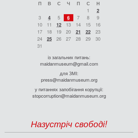
П
В
С
Ч
П
С
Н
1
2
3
4
5
6
7
8
9
10
11
12
13
14
15
16
17
18
19
20
21
22
23
24
25
26
27
28
29
30
31
із загальних питань:
maidanmuseum@gmail.com
для ЗМІ:
press@maidanmuseum.org
у питаннях запобігання корупції:
stopcorruption@maidanmuseum.org
Назустріч свободі!