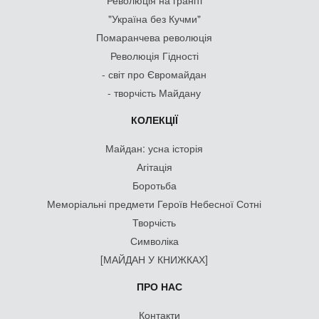
Революція на граніті
"Україна без Кучми"
Помаранчева революція
Революція Гідності
- світ про Євромайдан
- творчість Майдану
КОЛЕКЦІЇ
Майдан: усна історія
Агітація
Боротьба
Меморіальні предмети Героїв Небесної Сотні
Творчість
Символіка
[МАЙДАН У КНИЖКАХ]
ПРО НАС
Контакти