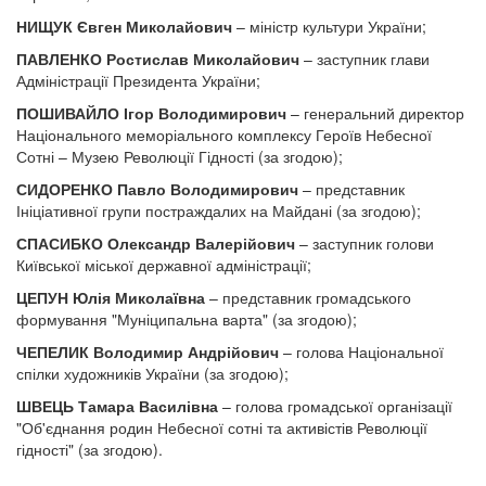
НИЩУК Євген Миколайович
– міністр культури України;
ПАВЛЕНКО Ростислав Миколайович
– заступник глави
Адміністрації Президента України;
ПОШИВАЙЛО Ігор Володимирович
– генеральний директор
Національного меморіального комплексу Героїв Небесної
Сотні – Музею Революції Гідності (за згодою);
СИДОРЕНКО Павло Володимирович
– представник
Ініціативної групи постраждалих на Майдані (за згодою);
СПАСИБКО Олександр Валерійович
– заступник голови
Київської міської державної адміністрації;
ЦЕПУН Юлія Миколаївна
– представник громадського
формування "Муніципальна варта" (за згодою);
ЧЕПЕЛИК Володимир Андрійович
– голова Національної
спілки художників України (за згодою);
ШВЕЦЬ Тамара Василівна
– голова громадської організації
"Об'єднання родин Небесної сотні та активістів Революції
гідності" (за згодою).