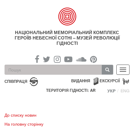
Перейти
до
основного
матеріалу
НАЦІОНАЛЬНИЙ МЕМОРІАЛЬНИЙ КОМПЛЕКС
ГЕРОЇВ НЕБЕСНОЇ СОТНІ – МУЗЕЙ РЕВОЛЮЦІЇ
ГІДНОСТІ
Пошукова
Toggl
форма
navig
Пошук
ВИДАННЯ
ЕКСКУРСІЇ
СПІВПРАЦЯ
ТЕРИТОРІЯ ГІДНОСТІ: AR
УКР
ENG
До списку новин
На головну сторінку