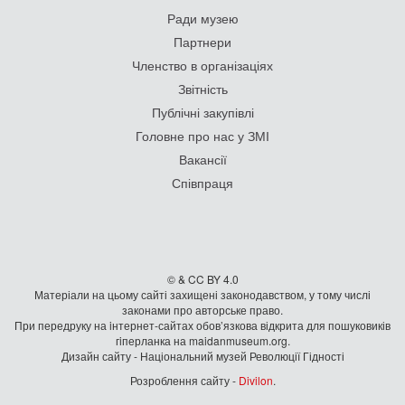
Ради музею
Партнери
Членство в організаціях
Звітність
Публічні закупівлі
Головне про нас у ЗМІ
Вакансії
Співпраця
© & CC BY 4.0
Матеріали на цьому сайті захищені законодавством, у тому числі
законами про авторське право.
При передруку на iнтернет-сайтах обов’язкова відкрита для пошуковиків
гiперланка на maidanmuseum.org.
Дизайн сайту - Національний музей Революції Гідності
Розроблення сайту -
Divilon
.