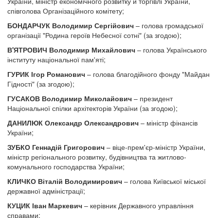
України, міністр економічного розвитку й торгівлі України,
співголова Організаційного комітету;
БОНДАРЧУК Володимир Сергійович
– голова громадської
організації "Родина героїв Небесної сотні" (за згодою);
В'ЯТРОВИЧ Володимир Михайлович
– голова Українського
інституту національної пам'яті;
ГУРИК Ігор Романович
– голова благодійного фонду "Майдан
Гідності" (за згодою);
ГУСАКОВ Володимир Миколайович
– президент
Національної спілки архітекторів України (за згодою);
ДАНИЛЮК Олександр Олександрович
– міністр фінансів
України;
ЗУБКО Геннадій Григорович
– віце-прем'єр-міністр України,
міністр регіонального розвитку, будівництва та житлово-
комунального господарства України;
КЛИЧКО Віталій Володимирович
– голова Київської міської
державної адміністрації;
КУЦИК Іван Маркевич
– керівник Державного управління
справами;