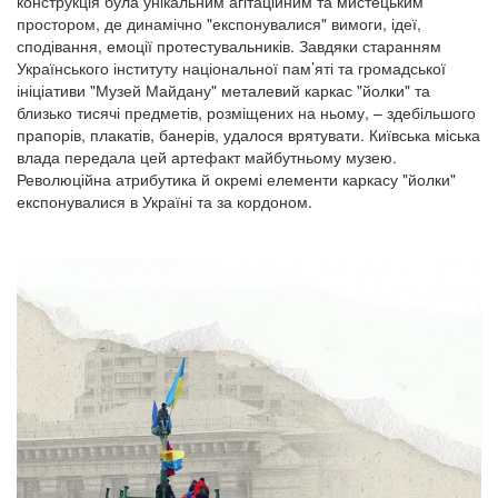
конструкція була унікальним агітаційним та мистецьким
простором, де динамічно "експонувалися" вимоги, ідеї,
сподівання, емоції протестувальників. Завдяки старанням
Українського інституту національної пам’яті та громадської
ініціативи "Музей Майдану" металевий каркас "йолки" та
близько тисячі предметів, розміщених на ньому, – здебільшого
прапорів, плакатів, банерів, удалося врятувати. Київська міська
влада передала цей артефакт майбутньому музею.
Революційна атрибутика й окремі елементи каркасу "йолки"
експонувалися в Україні та за кордоном.