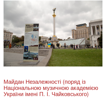
Майдан Незалежності (поряд із
Національною музичною академією
України імені П. І. Чайковського)