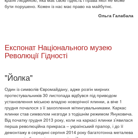
бути порушено. Кожен із нас має право на майбутнє.
Ольга Галабала
Експонат Національного музею
Революції Гідності
"Йолка"
Один із символів Євромайдану, адже розгін мирних
протестувальників 30 листопада відбувся під приводом
установлення міською владою новорічної ялинки, а віче 1
грудня почалося з її захоплення мітингувальниками. Каркас
ялинки став символом незгоди з тодішнім режимом Януковича.
Від початку грудня 2013 року, коли на каркасі ялинки з’явилася
перша революційна прикраса – український прапор, і до її
демонтажу в середині серпня 2014 року багатотонна металева