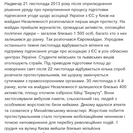
Надвечір 21 листопада 2013 року після оприлюднення
рішення уряду про призупинення процесу підготовки
підписання угоди щодо асоціації України з ЄС у Києві на
майдані Незалежності розпочалася перша акція протесту. На
майдан прийшли журналісти, громадські активісти, опозиційні
політичні лідери – загалом близько 1 500 осіб, багато хто з них
залишився до ранку. Так розпочався Євромайдан. Упродовж
останнього тижня листопада відбуваються мітинги на
підтримку підписання угоди про асоціацію з ЄС в усіх обласних
центрах України. Студенти київських та львівських вишів
оголошують страйк. Під приводом підготовки площі до
новорічних свят після 22 листопада відбувається кілька спроб
розігнати протестувальників, які щоразу закінчуються
сутичками з правоохоронними органами. 30 листопада о 4-й
ранку, коли на майдані Незалежності залишилося близько 400
активістів, площу оточили озброєні бійці "Беркуту". Вони
застосовували вибухові пакети, сльозогінний газ, людей з
особливою жорстокістю били кийками. Декому вдалося втекти
та сховатися у Михайлівському монастирі. Жорстоке побиття
протестувальників стало потужним мобілізаційним чинником і
точкою неповернення для перебігу революційних подій. 1
грудня на вулиці Києва вийшли близько мільйона