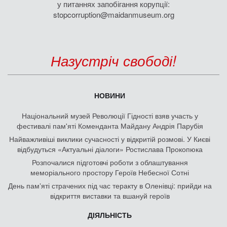
у питаннях запобігання корупції:
stopcorruption@maidanmuseum.org
Назустріч свободі!
НОВИНИ
Національний музей Революції Гідності взяв участь у
фестивалі пам'яті Коменданта Майдану Андрія Парубія
Найважливіші виклики сучасності у відкритій розмові. У Києві
відбудуться «Актуальні діалоги» Ростислава Прокопюка
Розпочалися підготовчі роботи з облаштування
меморіального простору Героїв Небесної Сотні
День памʼяті страчених під час теракту в Оленівці: прийди на
відкриття виставки та вшануй героїв
ДІЯЛЬНІСТЬ