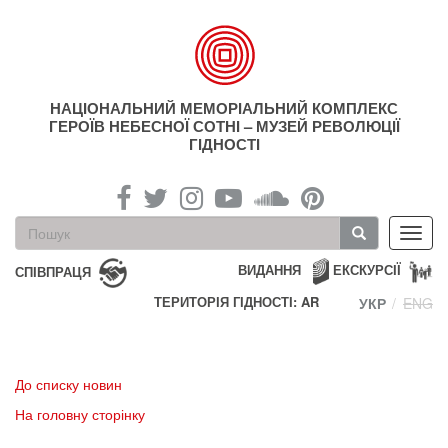
Перейти
до
основного
матеріалу
НАЦІОНАЛЬНИЙ МЕМОРІАЛЬНИЙ КОМПЛЕКС
ГЕРОЇВ НЕБЕСНОЇ СОТНІ – МУЗЕЙ РЕВОЛЮЦІЇ
ГІДНОСТІ
Пошукова
Toggl
форма
navig
Пошук
ВИДАННЯ
ЕКСКУРСІЇ
СПІВПРАЦЯ
ТЕРИТОРІЯ ГІДНОСТІ: AR
УКР
ENG
До списку новин
На головну сторінку