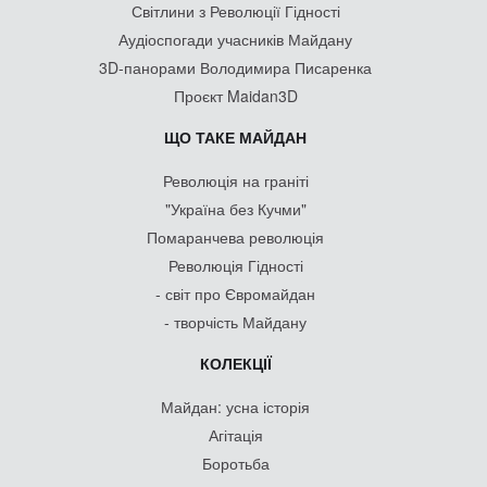
Світлини з Революції Гідності
Аудіоспогади учасників Майдану
3D-панорами Володимира Писаренка
Проєкт Maidan3D
ЩО ТАКЕ МАЙДАН
Революція на граніті
"Україна без Кучми"
Помаранчева революція
Революція Гідності
- світ про Євромайдан
- творчість Майдану
КОЛЕКЦІЇ
Майдан: усна історія
Агітація
Боротьба