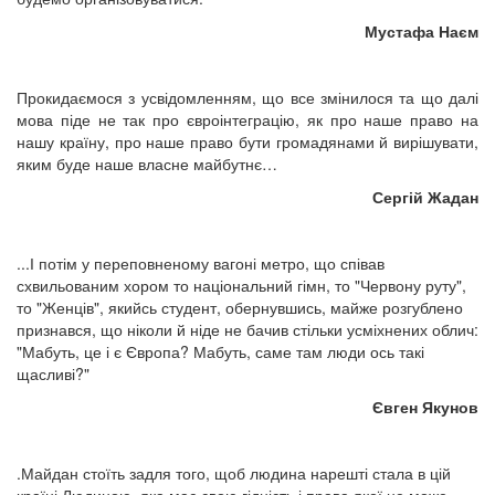
Мустафа Наєм
Прокидаємося з усвідомленням, що все змінилося та що далі
мова піде не так про євроінтеграцію, як про наше право на
нашу країну, про наше право бути громадянами й вирішувати,
яким буде наше власне майбутнє…
Сергій Жадан
...І потім у переповненому вагоні метро, що співав
схвильованим хором то національний гімн, то "Червону руту",
то "Женців", якийсь студент, обернувшись, майже розгублено
признався, що ніколи й ніде не бачив стільки усміхнених облич:
"Мабуть, це і є Європа? Мабуть, саме там люди ось такі
щасливі?"
Євген Якунов
.Майдан стоїть задля того, щоб людина нарешті стала в цій
країні Людиною, яка має свою гідність і права якої не може