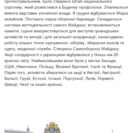
протестувальників. Було створено Штаб національного
спротиву, який розмістився в Будинку профспілок. З'являються
вимоги відставки злочинної влади. 8 грудня відбувається Марш
мільйонів. Постають перші оборонні барикади. Складається
система життєдіяльності самого Майдану: встановлюються
намети, сцена використовується для виступів громадських
активістів та митців і для загальної координації; налагоджено
роботу кількох точок харчування, обігріву, збирання коштів та
одягу, медичної служби. Створено Самооборону Майдану.
Акції солідарності з українцями відбувалися у більш ніж 20
країнах світу. Наймасовішими вони були у містах Канади,
США, Німеччини, Польщі, Великої Британії, Італії та Франції.
Окрім того, активісти збиралися на акції в Австрії, Австралії,
Бельгії, Грузії, Естонії, Іспанії, Португалії, Литві, Норвегії,
Швеції, Чехії та інших країнах.