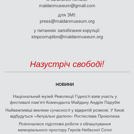
maidanmuseum@gmail.com
для ЗМІ:
press@maidanmuseum.org
у питаннях запобігання корупції:
stopcorruption@maidanmuseum.org
Назустріч свободі!
НОВИНИ
Національний музей Революції Гідності взяв участь у
фестивалі пам'яті Коменданта Майдану Андрія Парубія
Найважливіші виклики сучасності у відкритій розмові. У Києві
відбудуться «Актуальні діалоги» Ростислава Прокопюка
Розпочалися підготовчі роботи з облаштування
меморіального простору Героїв Небесної Сотні