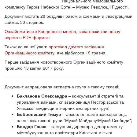
Національного меморіального
комплексу Героїв Небесної Сотні – Музею Революції Гідності.
Документ містить 28 розділів і разом зі схемами й ілюстраціями
займає 30 сторінок.
Ознайомитися з Концепцією можна, завантаживши повну
версію в PDF-форматі
.
Також до вашої уваги
протокол другого засідання
Організаційного комітету
, яке відбулося 19 травня.
Перше засідання новоствореного Організаційного комітету
пройшло 13 квітня 2017 року.
Документ напрацювала експертна група в такому складі:
Бакланова Олександра
– консультант зі стратегії та
управління змінами, співзасновниця Несторівської та
Унівської міждисциплінарних експертних груп;
Бобровський Т
имур
– археолог, пам’яткоохоронець,
член ініціативної групи "Музей Майдану/Музей Свободи";
Бондар Ганна
–
заступник директора департаменту
містобудування та архітектури Київської міської