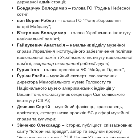
державної адміністрації;
Бондар
чук
В
олодимир
– голова ГО "Родина Небесної
сотні";
ван Ворен
Р
оберт
– голова ГО "Фонд збереження
історії Майдану";
В’ятрович В
олодимир
– голова Українського інституту
національної пам’яті;
Гайдукевич А
настасія
– начальник відділу музейної
справи Управління інституційного забезпечення політики
національної пам’яті Українського інституту національної
пам’яті,
секретар експертної робочої групи
;
Гурик І
гор
– голова правління БФ "Майдан Гідності";
Ґуріан Елейн
– музейний експерт, екс-заступник
директора Меморіального музею Голокосту та
Національного музею американських індіанців у
Вашингтоні, екс-заступник секретаря Смітсонівського
інституту (США);
Дяченко С
ергій
– музейний фахівець, краєзнавець,
архітектор, експерт низки проектів ЄС у сфері музейної
справи та культури;
Зінченко Олександр
– історик, публіцист, співзасновник
сайту "Історична правда", автор та ведучий проекту
"Розсекречена історія" ("UA:Перший"), член ініціативної