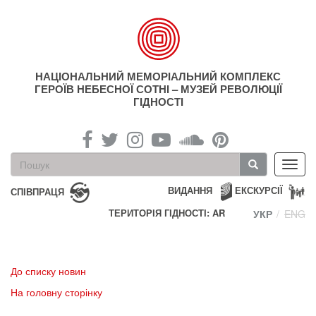
Перейти
до
основного
матеріалу
НАЦІОНАЛЬНИЙ МЕМОРІАЛЬНИЙ КОМПЛЕКС
ГЕРОЇВ НЕБЕСНОЇ СОТНІ – МУЗЕЙ РЕВОЛЮЦІЇ
ГІДНОСТІ
Пошукова
Toggl
форма
navig
Пошук
ВИДАННЯ
ЕКСКУРСІЇ
СПІВПРАЦЯ
ТЕРИТОРІЯ ГІДНОСТІ: AR
УКР
ENG
До списку новин
На головну сторінку