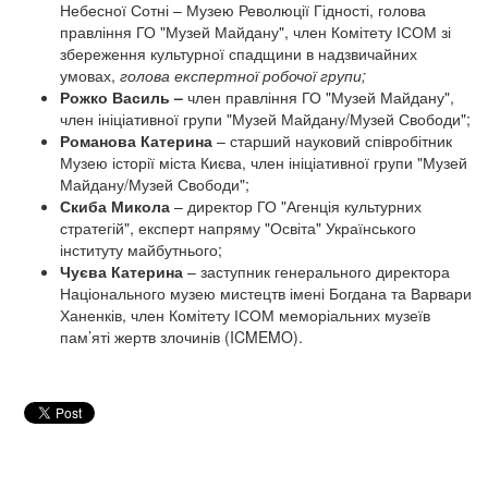
Небесної Сотні – Музею Революції Гідності, голова
правління ГО "Музей Майдану", член Комітету ІСОМ зі
збереження культурної спадщини в надзвичайних
умовах,
голова експертної робочої групи;
Рожко Василь –
член правління ГО "Музей Майдану",
член ініціативної групи "Музей Майдану/Музей Свободи";
Романова Катерина
– старший науковий співробітник
Музею історії міста Києва, член ініціативної групи "Музей
Майдану/Музей Свободи";
Скиба М
икола
– директор ГО "Агенція культурних
стратегій", експерт напряму "Освіта" Українського
інституту майбутнього;
Чуєва Катерина
– заступник генерального директора
Національного музею мистецтв імені Богдана та Варвари
Ханенків, член Комітету ІСОМ меморіальних музеїв
пам’яті жертв злочинів (ICMEMO).