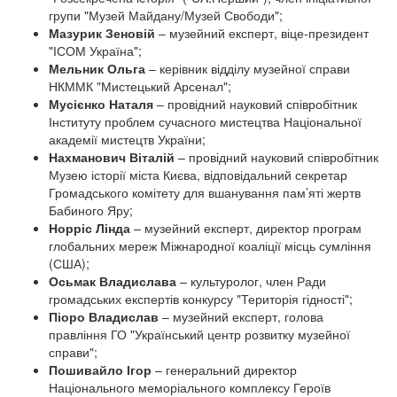
групи "Музей Майдану/Музей Свободи";
Мазурик З
еновій
–
музейний експерт,
віце-президент
"ІСОМ Україна";
Мельник Ольга
–
керівник відділу музейної справи
НКММК "Мистецький Арсенал";
Мусієнко Н
аталя
– провідний науковий співробітник
Інституту проблем сучасного мистецтва Національної
академії мистецтв України;
Нахманович В
італій
– провідний науковий співробітник
Музею історії міста Києва, відповідальний секретар
Громадського комітету для вшанування пам’яті жертв
Бабиного Яру;
Норріс Лінда
– музейний експерт, директор програм
глобальних мереж Міжнародної коаліції місць сумління
(США);
Осьмак Владислава
– культуролог, член Ради
громадських експертів конкурсу "Територія гідності";
Піоро В
ладислав
– музейний експерт, голова
правління ГО "Український центр розвитку музейної
справи";
Пошивайло І
гор
– генеральний директор
Національного меморіального комплексу Героїв