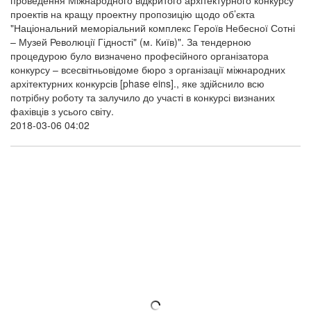
проведення Міжнародного відкритого архітектурного конкурсу
проектів на кращу проектну пропозицію щодо об’єкта
"Національний меморіальний комплекс Героїв Небесної Сотні
– Музей Революції Гідності" (м. Київ)". За тендерною
процедурою було визначено професійного організатора
конкурсу – всесвітньовідоме бюро з організації міжнародних
архітектурних конкурсів [phase eins]., яке здійснило всю
потрібну роботу та залучило до участі в конкурсі визнаних
фахівців з усього світу.
2018-03-06 04:02