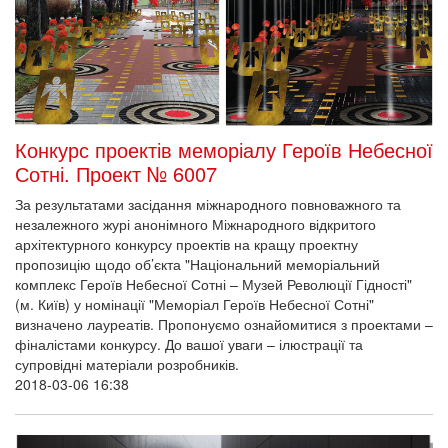
Конкурс проектів меморіалу Героїв Небесної
Сотні. Проект № 6007
За результатами засідання міжнародного повноважного та
незалежного журі анонімного Міжнародного відкритого
архітектурного конкурсу проектів на кращу проектну
пропозицію щодо об’єкта "Національний меморіальний
комплекс Героїв Небесної Сотні – Музей Революції Гідності"
(м. Київ) у номінації "Меморіал Героїв Небесної Сотні"
визначено лауреатів. Пропонуємо ознайомитися з проектами –
фіналістами конкурсу. До вашої уваги – ілюстрації та
супровідні матеріали розробників.
2018-03-06 16:38