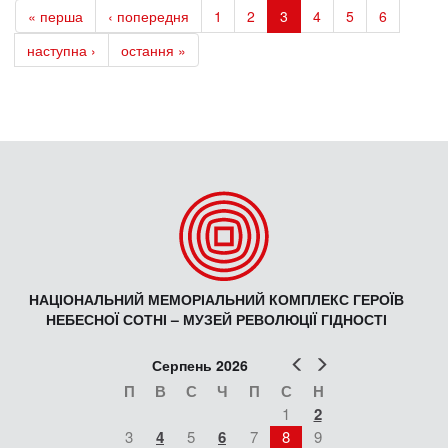
« перша
‹ попередня
1
2
3
4
5
6
наступна ›
остання »
НАЦІОНАЛЬНИЙ МЕМОРІАЛЬНИЙ КОМПЛЕКС ГЕРОЇВ
НЕБЕСНОЇ СОТНІ – МУЗЕЙ РЕВОЛЮЦІЇ ГІДНОСТІ
Попер
Наст
Серпень 2026
П
В
С
Ч
П
С
Н
1
2
3
4
5
6
7
8
9