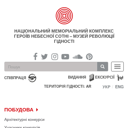
Перейти
до
основного
матеріалу
НАЦІОНАЛЬНИЙ МЕМОРІАЛЬНИЙ КОМПЛЕКС
ГЕРОЇВ НЕБЕСНОЇ СОТНІ – МУЗЕЙ РЕВОЛЮЦІЇ
ГІДНОСТІ
Пошукова
Toggl
форма
navig
Пошук
ВИДАННЯ
ЕКСКУРСІЇ
СПІВПРАЦЯ
ТЕРИТОРІЯ ГІДНОСТІ: AR
УКР
ENG
ПОБУДОВА
Архітектурні конкурси
Учасники конкурсів