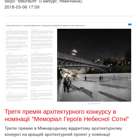
бюро "blauraum" (Гамбург, Німеччина).
2018-03-06 17:09
Третя премія архітектурного конкурсу в
номінації "Меморіал Героїв Небесної Сотні"
Третю премію в Міжнародному відкритому архітектурному
конкурсі на кращий архітектурний проект у номінації