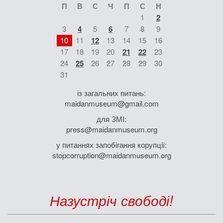
П
В
С
Ч
П
С
Н
1
2
3
4
5
6
7
8
9
10
11
12
13
14
15
16
17
18
19
20
21
22
23
24
25
26
27
28
29
30
31
із загальних питань:
maidanmuseum@gmail.com
для ЗМІ:
press@maidanmuseum.org
у питаннях запобігання корупції:
stopcorruption@maidanmuseum.org
Назустріч свободі!