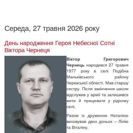
Середа, 27 травня 2026 року
День народження Героя Небесної Сотні
Віктора Чернеця
Віктор Григорович
Чернець
народився 27 травня
1977 року в селі Подібна
Маньківського району
Черкаської області. Мав старшу
сестру. Після закінчення школи
відслужив у армії та залишився
жити й працювати у рідному
селі.
Разом із дружиною Наталією
виховував двох доньок – Лілію
та Віталіну.