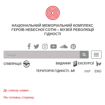
Перейти
до
основного
матеріалу
НАЦІОНАЛЬНИЙ МЕМОРІАЛЬНИЙ КОМПЛЕКС
ГЕРОЇВ НЕБЕСНОЇ СОТНІ – МУЗЕЙ РЕВОЛЮЦІЇ
ГІДНОСТІ
Пошукова
Toggl
форма
navig
Пошук
ВИДАННЯ
ЕКСКУРСІЇ
СПІВПРАЦЯ
ТЕРИТОРІЯ ГІДНОСТІ: AR
УКР
ENG
До списку новин
На головну сторінку