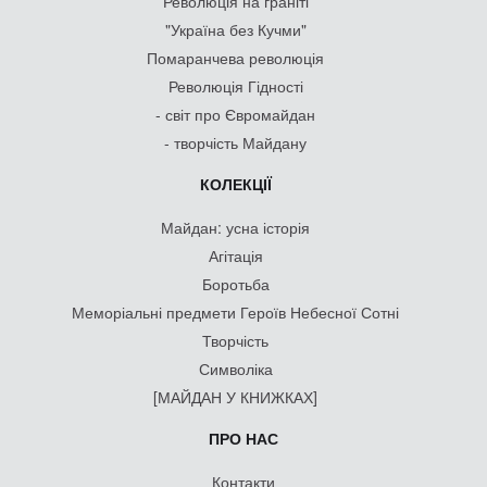
Революція на граніті
"Україна без Кучми"
Помаранчева революція
Революція Гідності
- світ про Євромайдан
- творчість Майдану
КОЛЕКЦІЇ
Майдан: усна історія
Агітація
Боротьба
Меморіальні предмети Героїв Небесної Сотні
Творчість
Символіка
[МАЙДАН У КНИЖКАХ]
ПРО НАС
Контакти