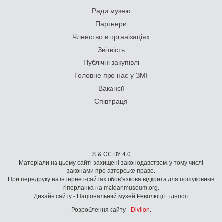
Ради музею
Партнери
Членство в організаціях
Звітність
Публічні закупівлі
Головне про нас у ЗМІ
Вакансії
Співпраця
© & CC BY 4.0
Матеріали на цьому сайті захищені законодавством, у тому числі
законами про авторське право.
При передруку на iнтернет-сайтах обов’язкова відкрита для пошуковиків
гiперланка на maidanmuseum.org.
Дизайн сайту - Національний музей Революції Гідності
Розроблення сайту -
Divilon
.