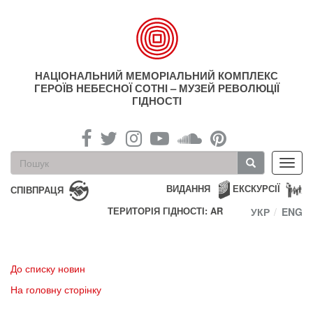
Перейти
до
основного
матеріалу
НАЦІОНАЛЬНИЙ МЕМОРІАЛЬНИЙ КОМПЛЕКС
ГЕРОЇВ НЕБЕСНОЇ СОТНІ – МУЗЕЙ РЕВОЛЮЦІЇ
ГІДНОСТІ
Пошукова
Toggl
форма
navig
Пошук
ВИДАННЯ
ЕКСКУРСІЇ
СПІВПРАЦЯ
ТЕРИТОРІЯ ГІДНОСТІ: AR
УКР
ENG
До списку новин
На головну сторінку