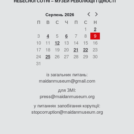
НЕБЕСНОЇ СОТНІ – МУЗЕЙ РЕВОЛЮЦІЇ ГІДНОСТІ
Попер
Наст
Серпень 2026
П
В
С
Ч
П
С
Н
1
2
3
4
5
6
7
8
9
10
11
12
13
14
15
16
17
18
19
20
21
22
23
24
25
26
27
28
29
30
31
із загальних питань:
maidanmuseum@gmail.com
для ЗМІ:
press@maidanmuseum.org
у питаннях запобігання корупції:
stopcorruption@maidanmuseum.org