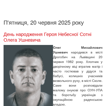
П'ятниця, 20 червня 2025 року
День народження Героя Небесної Сотні
Олега Ушневича
Олег Михайлович
Ушневич
народився в місті
Дрогобич на Львівщині 20
червня 1982 року. Хлопчик у
дворічному віці втратив матір і
часто гостював у дідуся та
бабусі, колишніх учасників
визвольного руху, в місті Сколе.
Саме вони розповідали
малому онукові про ОУН-УПА
та боротьбу українців з
окупаційною радянською
владою.