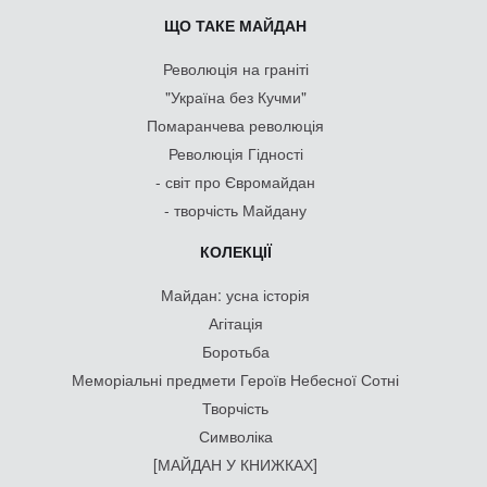
ЩО ТАКЕ МАЙДАН
Революція на граніті
"Україна без Кучми"
Помаранчева революція
Революція Гідності
- світ про Євромайдан
- творчість Майдану
КОЛЕКЦІЇ
Майдан: усна історія
Агітація
Боротьба
Меморіальні предмети Героїв Небесної Сотні
Творчість
Символіка
[МАЙДАН У КНИЖКАХ]