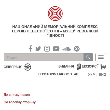
Перейти
до
основного
матеріалу
НАЦІОНАЛЬНИЙ МЕМОРІАЛЬНИЙ КОМПЛЕКС
ГЕРОЇВ НЕБЕСНОЇ СОТНІ – МУЗЕЙ РЕВОЛЮЦІЇ
ГІДНОСТІ
Пошукова
Toggl
форма
navig
Пошук
ВИДАННЯ
ЕКСКУРСІЇ
СПІВПРАЦЯ
ТЕРИТОРІЯ ГІДНОСТІ: AR
УКР
ENG
До списку новин
На головну сторінку