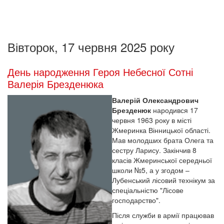
Вівторок, 17 червня 2025 року
День народження Героя Небесної Сотні
Валерія Брезденюка
Валерій Олександрович
Брезденюк
народився 17
червня 1963 року в місті
Жмеринка Вінницької області.
Мав молодших брата Олега та
сестру Ларису. Закінчив 8
класів Жмеринської середньої
школи №5, а у згодом –
Лубенський лісовий технікум за
спеціальністю "Лісове
господарство".
Після служби в армії працював