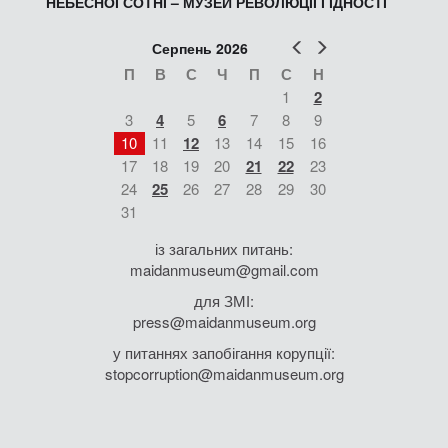
НЕБЕСНОЇ СОТНІ – МУЗЕЙ РЕВОЛЮЦІЇ ГІДНОСТІ
Попер
Наст
Серпень 2026
П
В
С
Ч
П
С
Н
1
2
3
4
5
6
7
8
9
10
11
12
13
14
15
16
17
18
19
20
21
22
23
24
25
26
27
28
29
30
31
із загальних питань:
maidanmuseum@gmail.com
для ЗМІ:
press@maidanmuseum.org
у питаннях запобігання корупції:
stopcorruption@maidanmuseum.org