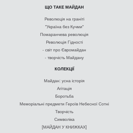
ЩО ТАКЕ МАЙДАН
Революція на граніті
"Україна без Кучми"
Помаранчева революція
Революція Гідності
- світ про Євромайдан
- творчість Майдану
КОЛЕКЦІЇ
Майдан: усна історія
Агітація
Боротьба
Меморіальні предмети Героїв Небесної Сотні
Творчість
Символіка
[МАЙДАН У КНИЖКАХ]