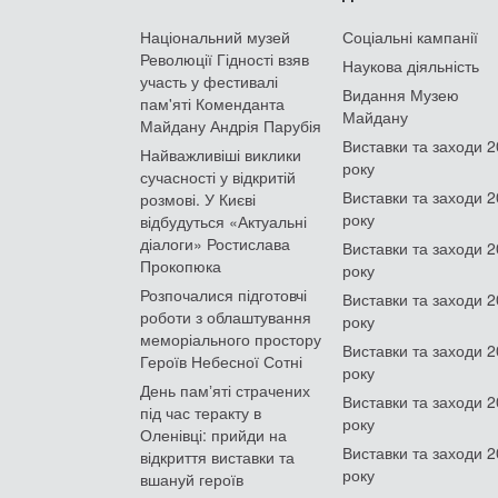
Національний музей
Соціальні кампанії
Революції Гідності взяв
Наукова діяльність
участь у фестивалі
Видання Музею
пам'яті Коменданта
Майдану
Майдану Андрія Парубія
Виставки та заходи 
Найважливіші виклики
року
сучасності у відкритій
Виставки та заходи 
розмові. У Києві
року
відбудуться «Актуальні
діалоги» Ростислава
Виставки та заходи 
Прокопюка
року
Розпочалися підготовчі
Виставки та заходи 
роботи з облаштування
року
меморіального простору
Виставки та заходи 
Героїв Небесної Сотні
року
День памʼяті страчених
Виставки та заходи 
під час теракту в
року
Оленівці: прийди на
Виставки та заходи 
відкриття виставки та
року
вшануй героїв