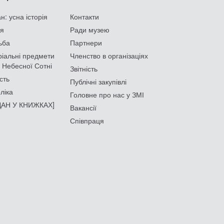
: усна історія
Контакти
ія
Ради музею
ьба
Партнери
іальні предмети
Членство в організаціях
 Небесної Сотні
Звітність
сть
Публічні закупівлі
ліка
Головне про нас у ЗМІ
АН У КНИЖКАХ]
Вакансії
Співпраця