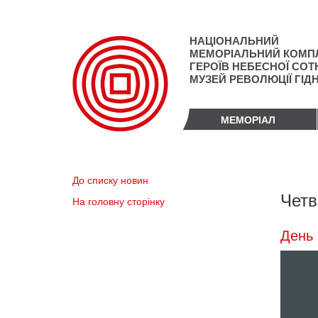
Перейти
до
основного
НАЦІОНАЛЬНИЙ
матеріалу
МЕМОРІАЛЬНИЙ КОМП
ГЕРОЇВ НЕБЕСНОЇ СОТН
МУЗЕЙ РЕВОЛЮЦІЇ ГІД
МЕМОРІАЛ
До списку новин
Четв
На головну сторінку
День 