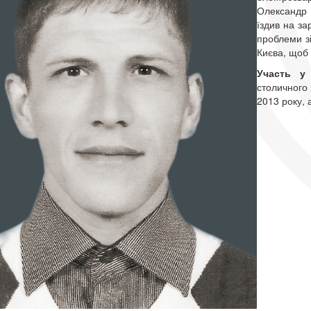
Олександр 
їздив на за
проблеми зі
Києва, щоб 
Участь у
столичного
2013 року, 