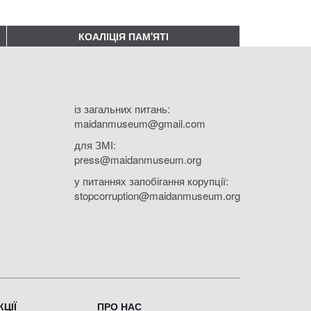
КОАЛІЦІЯ ПАМ'ЯТІ
із загальних питань:
maidanmuseum@gmail.com
для ЗМІ:
press@maidanmuseum.org
у питаннях запобігання корупції:
stopcorruption@maidanmuseum.org
ЦІЇ
ПРО НАС