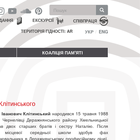
Пошукова
форма
Пошук
ДАННЯ
ЕКСКУРСІЇ
СПІВПРАЦЯ
ТЕРИТОРІЯ ГІДНОСТІ: AR
УКР
ENG
КОАЛІЦІЯ ПАМ'ЯТІ
літинського
 Іванович Клітинський
народився 15 травня 1988
і Чернелівці Деражнянського району Хмельницької
ав двох старших братів і сестру Наталію. Після
ня місцевої середньої школи здобув фах
рювальника в Деражнянському професійному ліцеї.