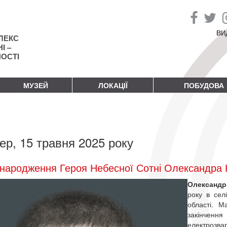
ВИ
ЛЕКС
І –
НОСТІ
МУЗЕЙ
ЛОКАЦІЇ
ПОБУДОВА
ер, 15 травня 2025 року
народження Героя Небесної Сотні Олександра К
Олександр
року в сел
області. М
закінчен
електрозва