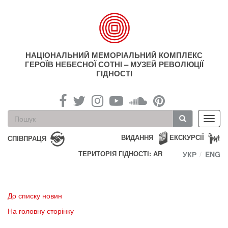
Перейти
до
основного
матеріалу
НАЦІОНАЛЬНИЙ МЕМОРІАЛЬНИЙ КОМПЛЕКС
ГЕРОЇВ НЕБЕСНОЇ СОТНІ – МУЗЕЙ РЕВОЛЮЦІЇ
ГІДНОСТІ
Пошукова
Toggl
форма
navig
Пошук
ВИДАННЯ
ЕКСКУРСІЇ
СПІВПРАЦЯ
ТЕРИТОРІЯ ГІДНОСТІ: AR
УКР
ENG
До списку новин
На головну сторінку