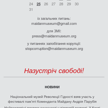
24
25
26
27
28
29
30
31
із загальних питань:
maidanmuseum@gmail.com
для ЗМІ:
press@maidanmuseum.org
у питаннях запобігання корупції:
stopcorruption@maidanmuseum.org
Назустріч свободі!
НОВИНИ
Національний музей Революції Гідності взяв участь у
фестивалі пам'яті Коменданта Майдану Андрія Парубія
Найважливіші виклики сучасності у відкритій розмові. У Києві