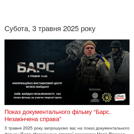
Субота, 3 травня 2025 року
Показ документального фільму “Барс.
Незакінчена справа”
3 травня 2025 року запрошуємо вас на показ документального
фільму “Барс. Незакінчена справа” режисерки Марії Яремчук.