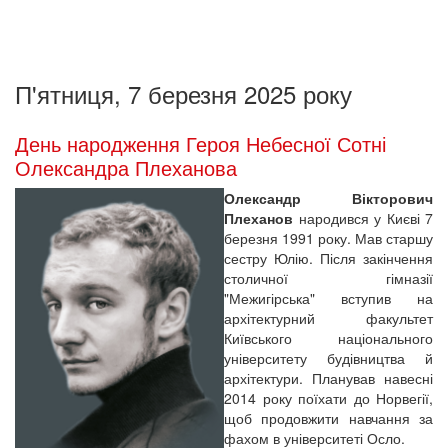
П'ятниця, 7 березня 2025 року
День народження Героя Небесної Сотні
Олександра Плеханова
Олександр Вікторович
Плеханов
народився у Києві 7
березня 1991 року. Мав старшу
сестру Юлію. Після закінчення
столичної гімназії
"Межигірська" вступив на
архітектурний факультет
Київського національного
університету будівництва й
архітектури. Планував навесні
2014 року поїхати до Норвегії,
щоб продовжити навчання за
фахом в університеті Осло.