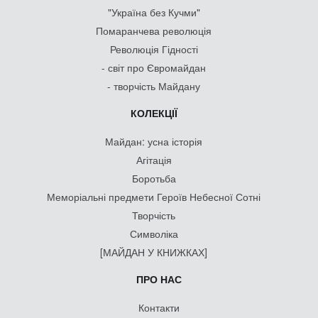
"Україна без Кучми"
Помаранчева революція
Революція Гідності
- світ про Євромайдан
- творчість Майдану
КОЛЕКЦІЇ
Майдан: усна історія
Агітація
Боротьба
Меморіальні предмети Героїв Небесної Сотні
Творчість
Символіка
[МАЙДАН У КНИЖКАХ]
ПРО НАС
Контакти