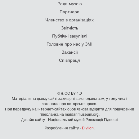
Ради музею
Партнери
Членство в організаціях
Звітність
Публічні закупівлі
Головне про нас у ЗМІ
Вакансії
Співпраця
© & CC BY 4.0
Матеріали на цьому сайті захищені законодавством, у тому числі
законами про авторське право.
При передруку на iнтернет-сайтах обов’язкова відкрита для пошуковиків
гiперланка на maidanmuseum.org.
Дизайн сайту - Національний музей Революції Гідності
Розроблення сайту -
Divilon
.