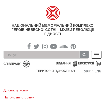
Перейти
до
основного
матеріалу
НАЦІОНАЛЬНИЙ МЕМОРІАЛЬНИЙ КОМПЛЕКС
ГЕРОЇВ НЕБЕСНОЇ СОТНІ – МУЗЕЙ РЕВОЛЮЦІЇ
ГІДНОСТІ
Пошукова
Toggl
форма
navig
Пошук
ВИДАННЯ
ЕКСКУРСІЇ
СПІВПРАЦЯ
ТЕРИТОРІЯ ГІДНОСТІ: AR
УКР
ENG
До списку новин
На головну сторінку