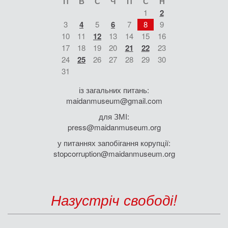
П
В
С
Ч
П
С
Н
1
2
3
4
5
6
7
8
9
10
11
12
13
14
15
16
17
18
19
20
21
22
23
24
25
26
27
28
29
30
31
із загальних питань:
maidanmuseum@gmail.com
для ЗМІ:
press@maidanmuseum.org
у питаннях запобігання корупції:
stopcorruption@maidanmuseum.org
Назустріч свободі!