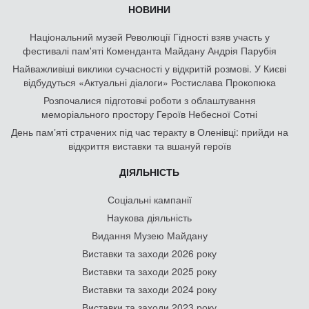
НОВИНИ
Національний музей Революції Гідності взяв участь у
фестивалі пам'яті Коменданта Майдану Андрія Парубія
Найважливіші виклики сучасності у відкритій розмові. У Києві
відбудуться «Актуальні діалоги» Ростислава Прокопюка
Розпочалися підготовчі роботи з облаштування
меморіального простору Героїв Небесної Сотні
День памʼяті страчених під час теракту в Оленівці: прийди на
відкриття виставки та вшануй героїв
ДІЯЛЬНІСТЬ
Соціальні кампанії
Наукова діяльність
Видання Музею Майдану
Виставки та заходи 2026 року
Виставки та заходи 2025 року
Виставки та заходи 2024 року
Виставки та заходи 2023 року