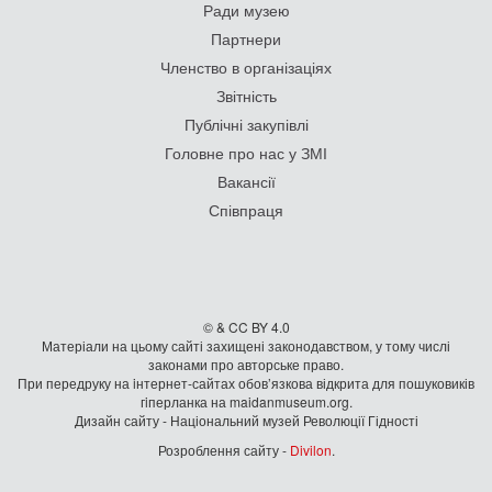
Ради музею
Партнери
Членство в організаціях
Звітність
Публічні закупівлі
Головне про нас у ЗМІ
Вакансії
Співпраця
© & CC BY 4.0
Матеріали на цьому сайті захищені законодавством, у тому числі
законами про авторське право.
При передруку на iнтернет-сайтах обов’язкова відкрита для пошуковиків
гiперланка на maidanmuseum.org.
Дизайн сайту - Національний музей Революції Гідності
Розроблення сайту -
Divilon
.