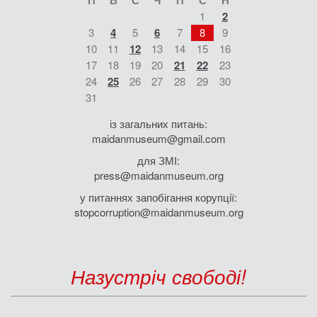
1
2
3
4
5
6
7
8
9
10
11
12
13
14
15
16
17
18
19
20
21
22
23
24
25
26
27
28
29
30
31
із загальних питань:
maidanmuseum@gmail.com
для ЗМІ:
press@maidanmuseum.org
у питаннях запобігання корупції:
stopcorruption@maidanmuseum.org
Назустріч свободі!