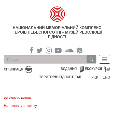
Перейти
до
основного
матеріалу
НАЦІОНАЛЬНИЙ МЕМОРІАЛЬНИЙ КОМПЛЕКС
ГЕРОЇВ НЕБЕСНОЇ СОТНІ – МУЗЕЙ РЕВОЛЮЦІЇ
ГІДНОСТІ
Пошукова
Toggl
форма
navig
Пошук
ВИДАННЯ
ЕКСКУРСІЇ
СПІВПРАЦЯ
ТЕРИТОРІЯ ГІДНОСТІ: AR
УКР
ENG
До списку новин
На головну сторінку