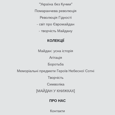
"Україна без Кучми"
Помаранчева революція
Революція Гідності
- світ про Євромайдан
- творчість Майдану
КОЛЕКЦІЇ
Майдан: усна історія
Агітація
Боротьба
Меморіальні предмети Героїв Небесної Сотні
Творчість
Символіка
[МАЙДАН У КНИЖКАХ]
ПРО НАС
Контакти