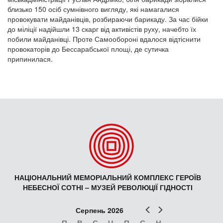
близько 150 осіб сумнівного вигляду, які намагалися
провокувати майданівців, розбираючи барикаду. За час бійки
до міліції надійшли 13 скарг від активістів руху, начебто їх
побили майданівці. Проте Самообороні вдалося відтіснити
провокаторів до Бессарабської площі, де сутичка
припинилася.
НАЦІОНАЛЬНИЙ МЕМОРІАЛЬНИЙ КОМПЛЕКС ГЕРОЇВ
НЕБЕСНОЇ СОТНІ – МУЗЕЙ РЕВОЛЮЦІЇ ГІДНОСТІ
Попер
Наст
Серпень 2026
П
В
С
Ч
П
С
Н