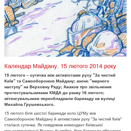
Календар Майдану. 15 лютого 2014 року
15 лютого – сутичка між активістами руху "За чистий
Київ" та Самообороною Майдану; анонс "мирного
наступу" на Верховну Раду; Аваков про звільнення
протестувальниками КМДА до ранку 16 лютого;
мітингувальники переобладнали барикаду на вулиці
Михайла Грушевського.
15 лютого біля шостої барикади коло ЦУМу між
Самообороною Майдану й активістами руху "За чистий Київ"
сталася сутичка. Як повідомив комендант Київської
міськадміністрації Руслан Андрійко, біля барикади зібралися