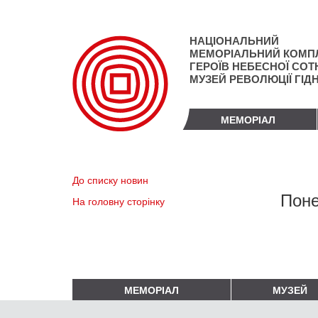
Перейти
до
основного
НАЦІОНАЛЬНИЙ
матеріалу
МЕМОРІАЛЬНИЙ КОМП
ГЕРОЇВ НЕБЕСНОЇ СОТН
МУЗЕЙ РЕВОЛЮЦІЇ ГІД
МЕМОРІАЛ
До списку новин
Поне
На головну сторінку
МЕМОРІАЛ
МУЗЕЙ