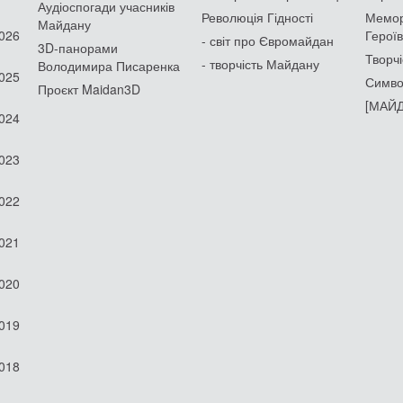
Аудіоспогади учасників
Революція Гідності
Мемор
Майдану
2026
Героїв
- світ про Євромайдан
3D-панорами
Творчі
- творчість Майдану
Володимира Писаренка
2025
Симво
Проєкт Maidan3D
[МАЙД
2024
2023
2022
2021
2020
2019
2018