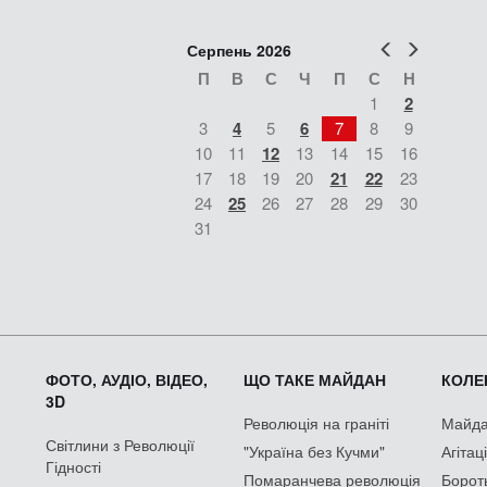
Попер
Наст
Серпень 2026
П
В
С
Ч
П
С
Н
1
2
3
4
5
6
7
8
9
10
11
12
13
14
15
16
17
18
19
20
21
22
23
24
25
26
27
28
29
30
31
ФОТО, АУДІО, ВІДЕО,
ЩО ТАКЕ МАЙДАН
КОЛЕК
3D
Революція на граніті
Майдан
Світлини з Революції
"Україна без Кучми"
Агітац
Гідності
Помаранчева революція
Борот