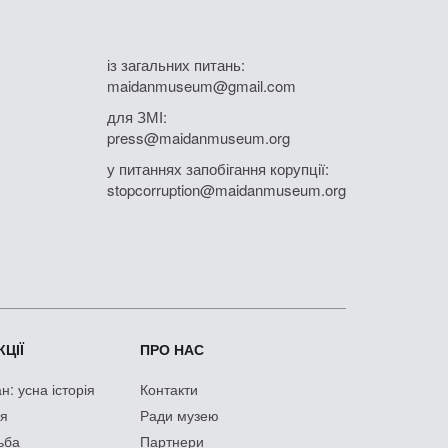
із загальних питань:
maidanmuseum@gmail.com
для ЗМІ:
press@maidanmuseum.org
у питаннях запобігання корупції:
stopcorruption@maidanmuseum.org
ЦІЇ
ПРО НАС
: усна історія
Контакти
ія
Ради музею
ьба
Партнери