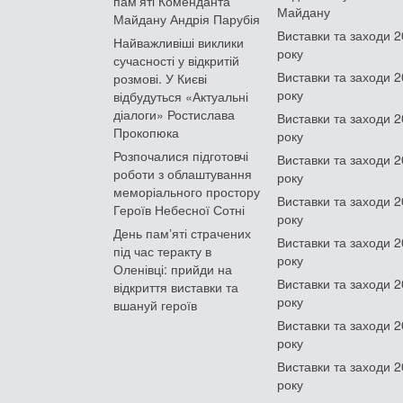
пам'яті Коменданта
Майдану
Майдану Андрія Парубія
Виставки та заходи 
Найважливіші виклики
року
сучасності у відкритій
Виставки та заходи 
розмові. У Києві
року
відбудуться «Актуальні
діалоги» Ростислава
Виставки та заходи 
Прокопюка
року
Розпочалися підготовчі
Виставки та заходи 
роботи з облаштування
року
меморіального простору
Виставки та заходи 
Героїв Небесної Сотні
року
День памʼяті страчених
Виставки та заходи 
під час теракту в
року
Оленівці: прийди на
Виставки та заходи 
відкриття виставки та
року
вшануй героїв
Виставки та заходи 
року
Виставки та заходи 
року