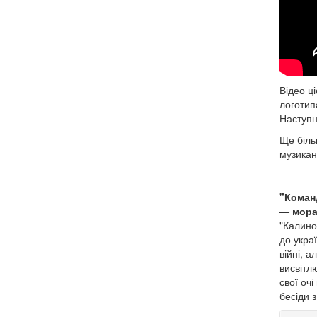
Відео ці
логотип
Наступн
Ще біл
музикан
"Коман
— мора
"Калино
до украї
війні, а
висвітлю
свої оч
бесіди 