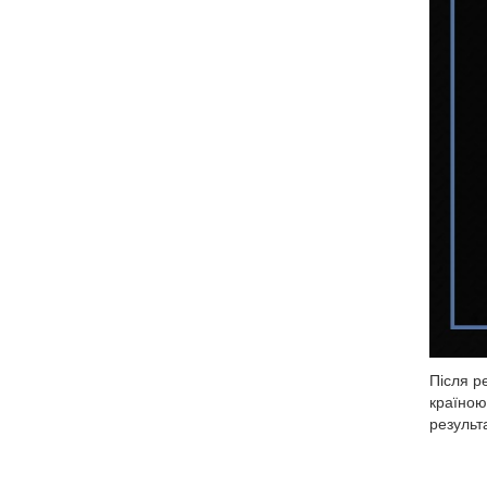
Після р
країною
результ