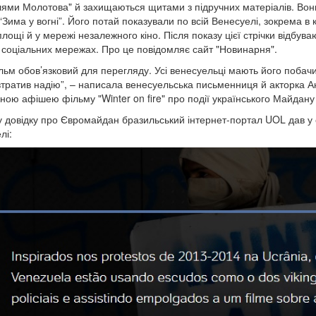
лями Молотова" й захищаються щитами з підручних матеріалів. Вон
“Зима у вогні”. Його потай показували по всій Венесуелі, зокрема в
площі й у мережі незалежного кіно. Після показу цієї стрічки відбува
 соціальних мережах. Про це повідомляє сайт "Новинарня".
льм обов’язковий для перегляду. Усі венесуельці мають його побачити
тратив надію”, – написала венесуельська письменниця й акторка 
ною афішею фільму "Winter on fire" про події українського Майдану
у довідку про Євромайдан бразильський інтернет-портал UOL дав у с
лі: