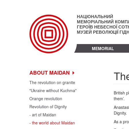
Skip
to
main
НАЦІОНАЛЬНИЙ
content
МЕМОРІАЛЬНИЙ КОМП
ГЕРОЇВ НЕБЕСНОЇ СОТН
МУЗЕЙ РЕВОЛЮЦІЇ ГІД
MEMORIAL
The
ABOUT MAIDAN
The revolution on granite
"Ukraine without Kuchma"
British 
Orange revolution
them’.
Revolution of Dignity
Anastasi
Dignity.
- art of Maidan
As a pro
- the world about Maidan