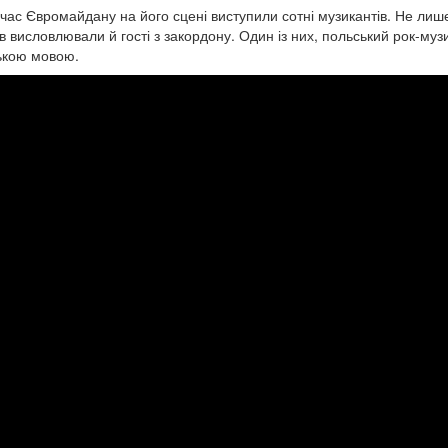
 час Євромайдану на його сцені виступили сотні музикантів. Не лише
в висловлювали й гості з закордону. Один із них, польський рок-музи
ською мовою.