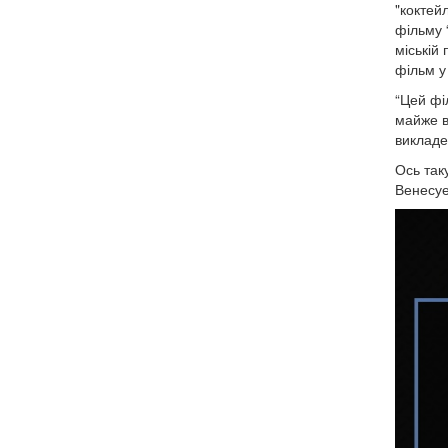
"коктей
фільму 
міській 
фільм у
“Цей фі
майже в
викладе
Ось так
Венесуе