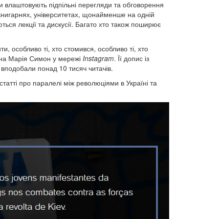
и влаштовують підпільні перегляди та обговорення
 книгарнях, університетах, щонайменше на одній
ються лекції та дискусії. Багато хто також поширює
, особливо ті, хто стомився, особливо ті, хто
Ана Марія Симон у мережі
Instagram
. Її допис із
 вподобали понад 10 тисяч читачів.
татті про паралелі між революціями в Україні та