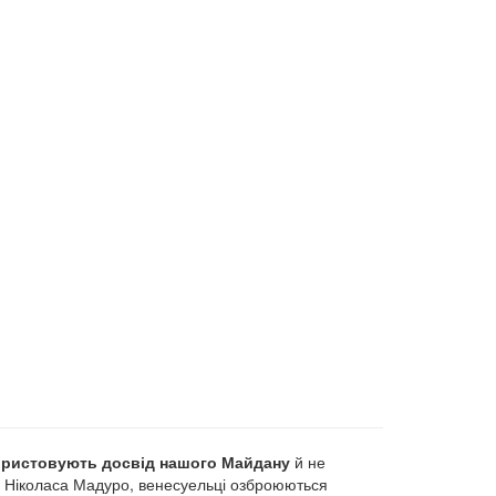
користовують досвід нашого Майдану
й не
а Ніколаса Мадуро, венесуельці озброюються