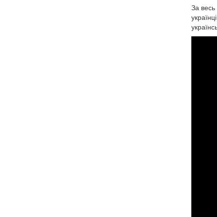
За весь
українці
україн