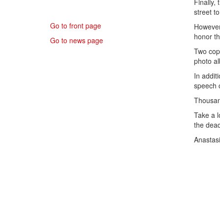
Finally,
street t
Go to front page
However,
honor th
Go to news page
Two copi
photo al
In addit
speech c
Thousand
Take a l
the dead
Anastasi