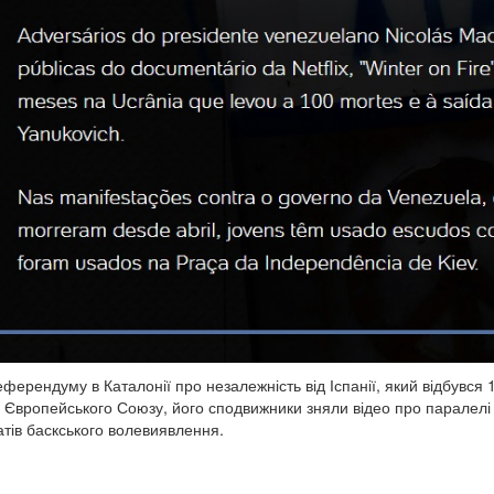
еферендуму в Каталонії про незалежність від Іспанії, який відбувся
 Європейського Союзу, його сподвижники зняли відео про паралелі
атів баскського волевиявлення.