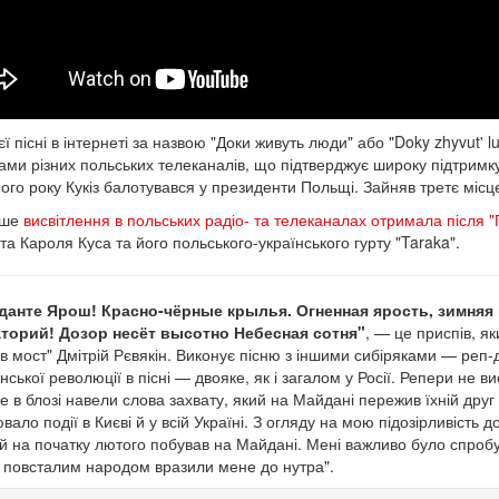
єї пісні в інтернеті за назвою "Доки живуть люди" або "Doky zhyvut' lu
ами різних польських телеканалів, що підтверджує широку підтримку
ого року Кукіз балотувався у президенти Польщі. Зайняв третє місц
ьше
висвітлення в польських радіо- та телеканалах отримала після "
та Кароля Куса та його польського-українського гурту "Taraka".
данте Ярош! Красно-чёрные крылья. Огненная ярость, зимняя 
торий! Дозор несёт высотно Небесная сотня"
, — це приспів, як
в мост" Дмітрій Рєвякін. Виконує пісню з іншими сибіряками — реп-
нської революції в пісні — двояке, як і загалом у Росії. Репери не ви
ле в блозі навели слова захвату, який на Майдані пережив їхній друг
вало події в Києві й у всій Україні. З огляду на мою підозірливість 
і й на початку лютого побував на Майдані. Мені важливо було спробув
з повсталим народом вразили мене до нутра".