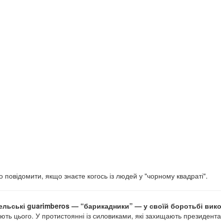
 повідомити, якщо знаєте когось із людей у "чорному квадраті".
ельські guarimberos — “барикадники” — у своїй боротьбі ви
ють цього. У протистоянні із силовиками, які захищають президент