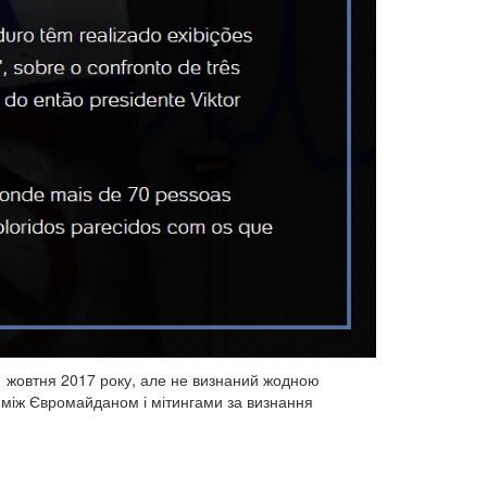
 1 жовтня 2017 року, але не визнаний жодною
 між Євромайданом і мітингами за визнання