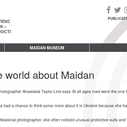
PUBLICAT
ЛЕКС
І –
НОСТІ
MAIDAN MUSEUM
 world about Maidan
photographer Anastasia Taylor-Lind says ‘At all ages med were the one 
a had a chance to think some more about it in Ukraine because she happ
fessional photographer, she often noticed unusual protective suits and