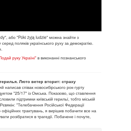
dy", або "Póki żyją ludzie" можна знайти з
 серед поляків українського руху за демократію.
е.
Подай руку Україні"
в виконанні познанського
герилья. Люто ветер вторит: страху
ий написав співак новосибірського рок-гурту
дуетом "25/17" із Омська. Показово, що ставлення
словили підтримки київській герильї, тобто міській
 Рєвякін: "Телебачення Російської Федерації
до офіційних трактувань, я вирішив побачити все на
ати розібратися в трагедії. Побачене і почуте,