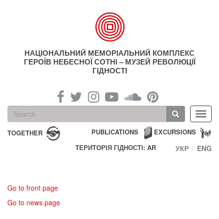
Skip
to
main
content
НАЦІОНАЛЬНИЙ МЕМОРІАЛЬНИЙ КОМПЛЕКС
ГЕРОЇВ НЕБЕСНОЇ СОТНІ – МУЗЕЙ РЕВОЛЮЦІЇ
ГІДНОСТІ
Search
Toggl
form
navig
Search
PUBLICATIONS
EXCURSIONS
TOGETHER
ТЕРИТОРІЯ ГІДНОСТІ: AR
УКР
ENG
Go to front page
Go to news page