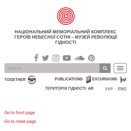
Skip
to
main
content
НАЦІОНАЛЬНИЙ МЕМОРІАЛЬНИЙ КОМПЛЕКС
ГЕРОЇВ НЕБЕСНОЇ СОТНІ – МУЗЕЙ РЕВОЛЮЦІЇ
ГІДНОСТІ
Search
Toggl
form
navig
Search
PUBLICATIONS
EXCURSIONS
TOGETHER
ТЕРИТОРІЯ ГІДНОСТІ: AR
УКР
ENG
Go to front page
Go to news page