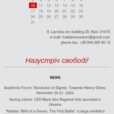
10
11
12
13
14
15
16
17
18
19
20
21
22
23
24
25
26
27
28
29
30
31
9, Lavrska str, building 20, Kyiv, 01015
e-mail:
maidanmuseum@gmail.com
phone-fax: +38 044 229 40 13
Назустріч свободі!
NEWS
Academic Forum: Revolution of Dignity: Towards History Dates:
November 20-21, 2024
Saving culture: CER Black Sea Regional Hub launched in
Ukraine
"Maidan: Birth of a Dream. The First Battle": a large exhibition